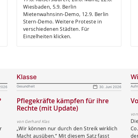
Wiesbaden, 5.9. Berlin
Mietenwahnsinn-Demo, 12.9. Berlin
Stern-Demo. Weitere Proteste in
verschiedenen Städten. Für
Einzelheiten klicken.
Klasse
Wi
Gesundheit
Aufm
 2026
30. Juni 2026
?
Pflegekräfte kämpfen für ihre
Vo
Rechte (mit Update)
von
Di
von Gerhard Klas
r
„Wir können nur durch den Streik wirklich
Co.
Macht ausüben.“ Mit diesem Satz fasst
de