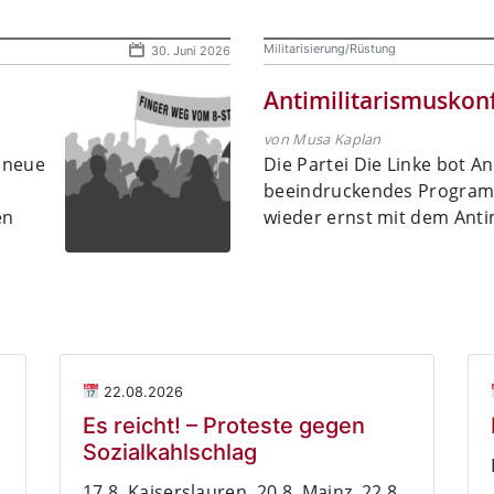
Militarisierung/Rüstung
30. Juni 2026
Antimilitarismuskonf
von Musa Kaplan
d neue
Die Partei Die Linke bot An
beeindruckendes Programm
en
wieder ernst mit dem Anti
22.08.2026
Es reicht! – Proteste gegen
Sozialkahlschlag
17.8. Kaiserslauren, 20.8. Mainz, 22.8.