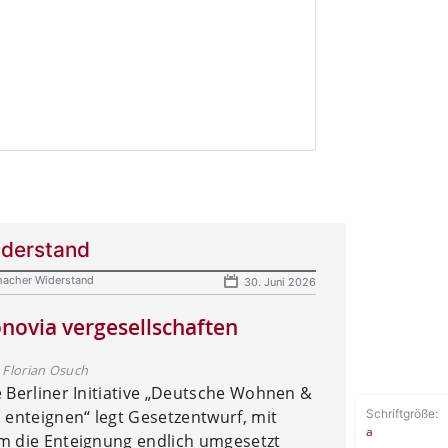
derstand
acher Widerstand
30. Juni 2026
novia vergesellschaften
 Florian Osuch
e Berliner Initiative „Deutsche Wohnen &
Schriftgröße:
 enteignen“ legt Gesetzentwurf, mit
a
m die Enteignung endlich umgesetzt