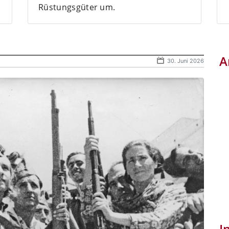
Rüstungsgüter um.
A
30. Juni 2026
I