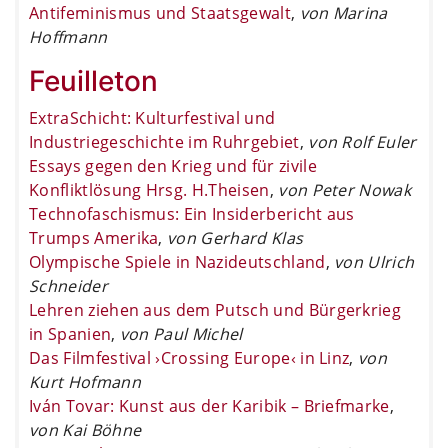
Antifeminismus und Staatsgewalt
,
von Marina
Hoffmann
Feuilleton
ExtraSchicht: Kulturfestival und
Industriegeschichte im Ruhrgebiet
,
von Rolf Euler
Essays gegen den Krieg und für zivile
Konfliktlösung Hrsg. H.Theisen
,
von Peter Nowak
Technofaschismus: Ein Insiderbericht aus
Trumps Amerika
,
von Gerhard Klas
Olympische Spiele in Nazideutschland
,
von Ulrich
Schneider
Lehren ziehen aus dem Putsch und Bürgerkrieg
in Spanien
,
von Paul Michel
Das Filmfestival ›Crossing Europe‹ in Linz
,
von
Kurt Hofmann
Iván Tovar: Kunst aus der Karibik – Briefmarke
,
von Kai Böhne