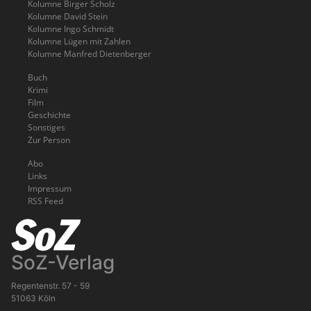
Kolumne Birger Scholz
Kolumne David Stein
Kolumne Ingo Schmidt
Kolumne Lügen mit Zahlen
Kolumne Manfred Dietenberger
Buch
Krimi
Film
Geschichte
Sonstiges
Zur Person
Abo
Links
Impressum
RSS Feed
SoZ-Verlag
Regentenstr. 57 - 59
51063 Köln