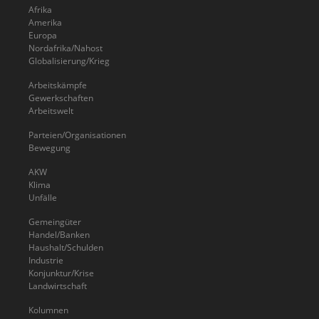
Afrika
Amerika
Europa
Nordafrika/Nahost
Globalisierung/Krieg
Arbeitskämpfe
Gewerkschaften
Arbeitswelt
Parteien/Organisationen
Bewegung
AKW
Klima
Unfälle
Gemeingüter
Handel/Banken
Haushalt/Schulden
Industrie
Konjunktur/Krise
Landwirtschaft
Kolumnen