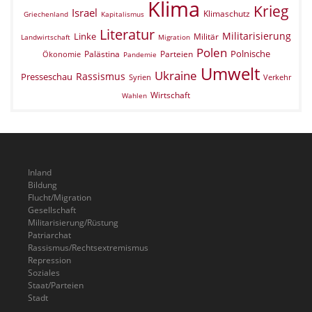
Klima
Krieg
Israel
Klimaschutz
Griechenland
Kapitalismus
Literatur
Militarisierung
Linke
Militär
Landwirtschaft
Migration
Polen
Polnische
Palästina
Parteien
Ökonomie
Pandemie
Umwelt
Ukraine
Rassismus
Presseschau
Verkehr
Syrien
Wirtschaft
Wahlen
Inland
Bildung
Flucht/Migration
Gesellschaft
Militarisierung/Rüstung
Patriarchat
Rassismus/Rechtsextremismus
Repression
Soziales
Staat/Parteien
Stadt