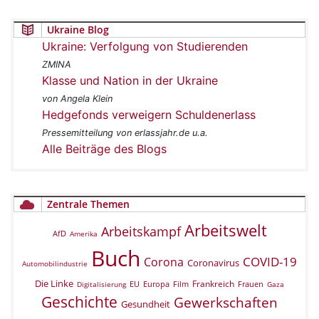
Ukraine Blog
Ukraine: Verfolgung von Studierenden
ZMINA
Klasse und Nation in der Ukraine
von Angela Klein
Hedgefonds verweigern Schuldenerlass
Pressemitteilung von erlassjahr.de u.a.
Alle Beiträge des Blogs
Zentrale Themen
Arbeitswelt
Arbeitskampf
AfD
Amerika
Buch
COVID-19
Corona
Coronavirus
Automobilindustrie
Die Linke
Frankreich
EU
Europa
Film
Frauen
Digitalisierung
Gaza
Geschichte
Gewerkschaften
Gesundheit