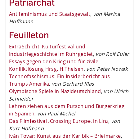
Patriarchat
Antifeminismus und Staatsgewalt
,
von Marina
Hoffmann
Feuilleton
ExtraSchicht: Kulturfestival und
Industriegeschichte im Ruhrgebiet
,
von Rolf Euler
Essays gegen den Krieg und für zivile
Konfliktlösung Hrsg. H.Theisen
,
von Peter Nowak
Technofaschismus: Ein Insiderbericht aus
Trumps Amerika
,
von Gerhard Klas
Olympische Spiele in Nazideutschland
,
von Ulrich
Schneider
Lehren ziehen aus dem Putsch und Bürgerkrieg
in Spanien
,
von Paul Michel
Das Filmfestival ›Crossing Europe‹ in Linz
,
von
Kurt Hofmann
Iván Tovar: Kunst aus der Karibik – Briefmarke
,