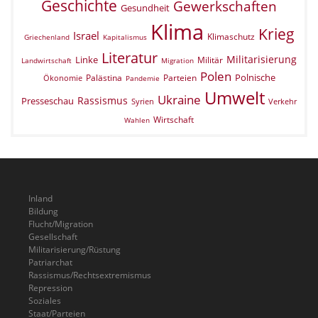
Geschichte
Gewerkschaften
Gesundheit
Klima
Krieg
Israel
Klimaschutz
Griechenland
Kapitalismus
Literatur
Militarisierung
Linke
Militär
Landwirtschaft
Migration
Polen
Polnische
Palästina
Parteien
Ökonomie
Pandemie
Umwelt
Ukraine
Rassismus
Presseschau
Verkehr
Syrien
Wirtschaft
Wahlen
Inland
Bildung
Flucht/Migration
Gesellschaft
Militarisierung/Rüstung
Patriarchat
Rassismus/Rechtsextremismus
Repression
Soziales
Staat/Parteien