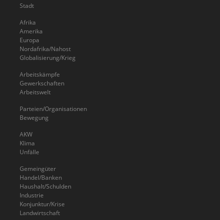
Stadt
Afrika
Amerika
Europa
Nordafrika/Nahost
Globalisierung/Krieg
Arbeitskämpfe
Gewerkschaften
Arbeitswelt
Parteien/Organisationen
Bewegung
AKW
Klima
Unfälle
Gemeingüter
Handel/Banken
Haushalt/Schulden
Industrie
Konjunktur/Krise
Landwirtschaft