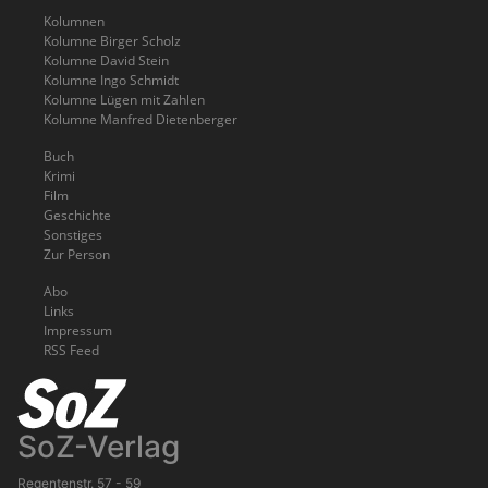
Kolumnen
Kolumne Birger Scholz
Kolumne David Stein
Kolumne Ingo Schmidt
Kolumne Lügen mit Zahlen
Kolumne Manfred Dietenberger
Buch
Krimi
Film
Geschichte
Sonstiges
Zur Person
Abo
Links
Impressum
RSS Feed
SoZ-Verlag
Regentenstr. 57 - 59