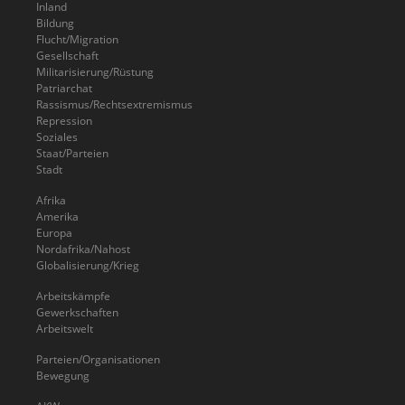
Inland
Bildung
Flucht/Migration
Gesellschaft
Militarisierung/Rüstung
Patriarchat
Rassismus/Rechtsextremismus
Repression
Soziales
Staat/Parteien
Stadt
Afrika
Amerika
Europa
Nordafrika/Nahost
Globalisierung/Krieg
Arbeitskämpfe
Gewerkschaften
Arbeitswelt
Parteien/Organisationen
Bewegung