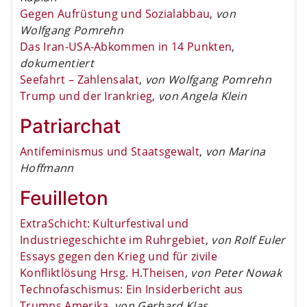
Gegen Aufrüstung und Sozialabbau
,
von
Wolfgang Pomrehn
Das Iran-USA-Abkommen in 14 Punkten
,
dokumentiert
Seefahrt – Zahlensalat
,
von Wolfgang Pomrehn
Trump und der Irankrieg
,
von Angela Klein
Patriarchat
Antifeminismus und Staatsgewalt
,
von Marina
Hoffmann
Feuilleton
ExtraSchicht: Kulturfestival und
Industriegeschichte im Ruhrgebiet
,
von Rolf Euler
Essays gegen den Krieg und für zivile
Konfliktlösung Hrsg. H.Theisen
,
von Peter Nowak
Technofaschismus: Ein Insiderbericht aus
Trumps Amerika
,
von Gerhard Klas