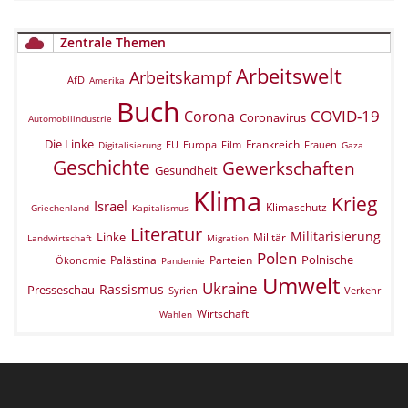
Zentrale Themen
Arbeitswelt
Arbeitskampf
AfD
Amerika
Buch
COVID-19
Corona
Coronavirus
Automobilindustrie
Die Linke
Frankreich
EU
Europa
Film
Frauen
Digitalisierung
Gaza
Geschichte
Gewerkschaften
Gesundheit
Klima
Krieg
Israel
Klimaschutz
Griechenland
Kapitalismus
Literatur
Militarisierung
Linke
Militär
Landwirtschaft
Migration
Polen
Polnische
Palästina
Parteien
Ökonomie
Pandemie
Umwelt
Ukraine
Rassismus
Presseschau
Verkehr
Syrien
Wirtschaft
Wahlen