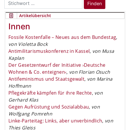
Search
Finden
for:
Artikelübersicht
Innen
Fossile Kostenfalle – Neues aus dem Bundestag
,
von Violetta Bock
Antimilitarismuskonferenz in Kassel
,
von Musa
Kaplan
Der Gesetzentwurf der Initiative ›Deutsche
Wohnen & Co. enteignen‹
,
von Florian Osuch
Antifeminismus und Staatsgewalt
,
von Marina
Hoffmann
Pflegekräfte kämpfen für ihre Rechte
,
von
Gerhard Klas
Gegen Aufrüstung und Sozialabbau
,
von
Wolfgang Pomrehn
Linke-Parteitag: Links, aber unverbindlich
,
von
Thies Gleiss