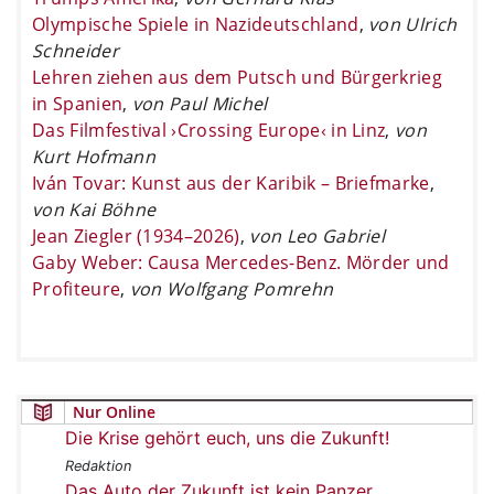
Olympische Spiele in Nazideutschland
,
von Ulrich
Schneider
Lehren ziehen aus dem Putsch und Bürgerkrieg
in Spanien
,
von Paul Michel
Das Filmfestival ›Crossing Europe‹ in Linz
,
von
Kurt Hofmann
Iván Tovar: Kunst aus der Karibik – Briefmarke
,
von Kai Böhne
Jean Ziegler (1934–2026)
,
von Leo Gabriel
Gaby Weber: Causa Mercedes-Benz. Mörder und
Profiteure
,
von Wolfgang Pomrehn
Nur Online
Die Krise gehört euch, uns die Zukunft!
Redaktion
Das Auto der Zukunft ist kein Panzer