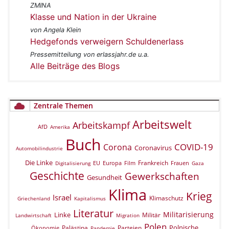
ZMINA
Klasse und Nation in der Ukraine
von Angela Klein
Hedgefonds verweigern Schuldenerlass
Pressemitteilung von erlassjahr.de u.a.
Alle Beiträge des Blogs
Zentrale Themen
Arbeitswelt
Arbeitskampf
AfD
Amerika
Buch
COVID-19
Corona
Coronavirus
Automobilindustrie
Die Linke
Frankreich
EU
Europa
Film
Frauen
Digitalisierung
Gaza
Geschichte
Gewerkschaften
Gesundheit
Klima
Krieg
Israel
Klimaschutz
Griechenland
Kapitalismus
Literatur
Militarisierung
Linke
Militär
Landwirtschaft
Migration
Polen
Polnische
Palästina
Parteien
Ökonomie
Pandemie