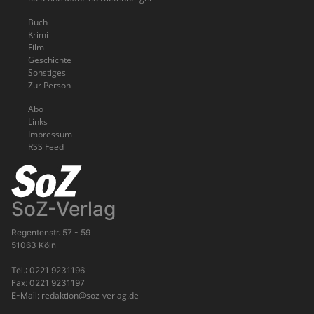
Buch
Krimi
Film
Geschichte
Sonstiges
Zur Person
Abo
Links
Impressum
RSS Feed
SoZ-Verlag
Regentenstr. 57 - 59
51063 Köln
Tel.: 0221 9231196
Fax: 0221 9231197
redaktion@soz-verlag.de
E-Mail: