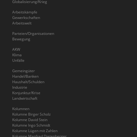
Globalisierung/Krieg
Arbeitskämpfe
Gewerkschaften
Arbeitswelt
Parteien/Organisationen
Bewegung
AKW
Klima
Unfälle
Gemeingüter
Handel/Banken
Haushalt/Schulden
Industrie
Konjunktur/Krise
Landwirtschaft
Kolumnen
Kolumne Birger Scholz
Kolumne David Stein
Kolumne Ingo Schmidt
Kolumne Lügen mit Zahlen
Kolumne Manfred Dietenberger