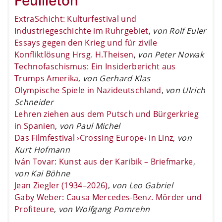
Feuilleton
ExtraSchicht: Kulturfestival und
Industriegeschichte im Ruhrgebiet
,
von Rolf Euler
Essays gegen den Krieg und für zivile
Konfliktlösung Hrsg. H.Theisen
,
von Peter Nowak
Technofaschismus: Ein Insiderbericht aus
Trumps Amerika
,
von Gerhard Klas
Olympische Spiele in Nazideutschland
,
von Ulrich
Schneider
Lehren ziehen aus dem Putsch und Bürgerkrieg
in Spanien
,
von Paul Michel
Das Filmfestival ›Crossing Europe‹ in Linz
,
von
Kurt Hofmann
Iván Tovar: Kunst aus der Karibik – Briefmarke
,
von Kai Böhne
Jean Ziegler (1934–2026)
,
von Leo Gabriel
Gaby Weber: Causa Mercedes-Benz. Mörder und
Profiteure
,
von Wolfgang Pomrehn