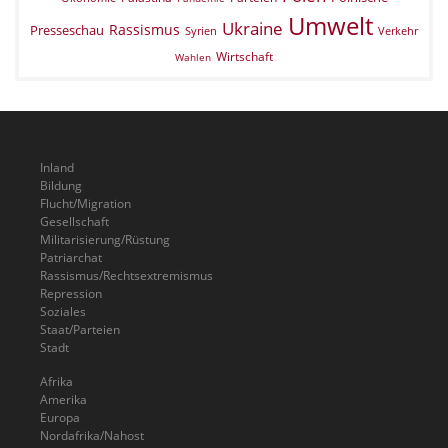
Umwelt
Ukraine
Rassismus
Presseschau
Verkehr
Syrien
Wirtschaft
Wahlen
Inland
Bildung
Flucht/Migration
Gesellschaft
Militarisierung/Rüstung
Patriarchat
Rassismus/Rechtsextremismus
Repression
Soziales
Staat/Parteien
Stadt
Afrika
Amerika
Europa
Nordafrika/Nahost