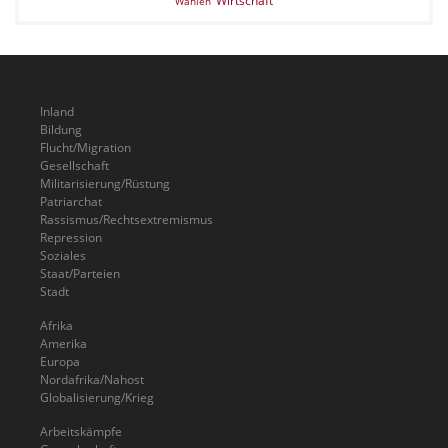
Wirtschaft
Wahlen
Inland
Bildung
Flucht/Migration
Gesellschaft
Militarisierung/Rüstung
Patriarchat
Rassismus/Rechtsextremismus
Repression
Soziales
Staat/Parteien
Stadt
Afrika
Amerika
Europa
Nordafrika/Nahost
Globalisierung/Krieg
Arbeitskämpfe