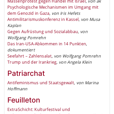
Massenprotest gegen Handel mit Israel
,
von ak
Psychologische Mechanismen im Umgang mit
dem Genozid in Gaza
,
von Iris Hefets
Antimilitarismuskonferenz in Kassel
,
von Musa
Kaplan
Gegen Aufrüstung und Sozialabbau
,
von
Wolfgang Pomrehn
Das Iran-USA-Abkommen in 14 Punkten
,
dokumentiert
Seefahrt – Zahlensalat
,
von Wolfgang Pomrehn
Trump und der Irankrieg
,
von Angela Klein
Patriarchat
Antifeminismus und Staatsgewalt
,
von Marina
Hoffmann
Feuilleton
ExtraSchicht: Kulturfestival und