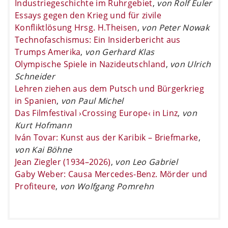
Industriegeschichte im Ruhrgebiet
,
von Rolf Euler
Essays gegen den Krieg und für zivile
Konfliktlösung Hrsg. H.Theisen
,
von Peter Nowak
Technofaschismus: Ein Insiderbericht aus
Trumps Amerika
,
von Gerhard Klas
Olympische Spiele in Nazideutschland
,
von Ulrich
Schneider
Lehren ziehen aus dem Putsch und Bürgerkrieg
in Spanien
,
von Paul Michel
Das Filmfestival ›Crossing Europe‹ in Linz
,
von
Kurt Hofmann
Iván Tovar: Kunst aus der Karibik – Briefmarke
,
von Kai Böhne
Jean Ziegler (1934–2026)
,
von Leo Gabriel
Gaby Weber: Causa Mercedes-Benz. Mörder und
Profiteure
,
von Wolfgang Pomrehn