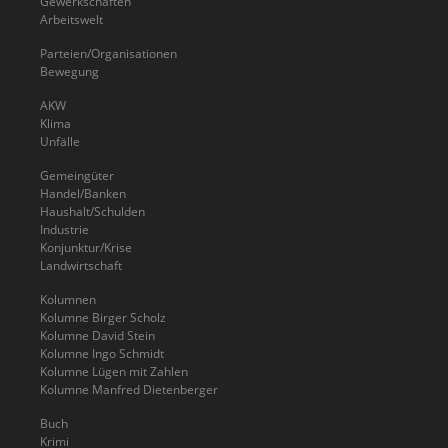
Gewerkschaften
Arbeitswelt
Parteien/Organisationen
Bewegung
AKW
Klima
Unfälle
Gemeingüter
Handel/Banken
Haushalt/Schulden
Industrie
Konjunktur/Krise
Landwirtschaft
Kolumnen
Kolumne Birger Scholz
Kolumne David Stein
Kolumne Ingo Schmidt
Kolumne Lügen mit Zahlen
Kolumne Manfred Dietenberger
Buch
Krimi