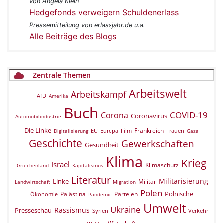
von Angela Klein
Hedgefonds verweigern Schuldenerlass
Pressemitteilung von erlassjahr.de u.a.
Alle Beiträge des Blogs
Zentrale Themen
Arbeitswelt
Arbeitskampf
AfD
Amerika
Buch
COVID-19
Corona
Coronavirus
Automobilindustrie
Die Linke
Frankreich
EU
Europa
Film
Frauen
Digitalisierung
Gaza
Geschichte
Gewerkschaften
Gesundheit
Klima
Krieg
Israel
Klimaschutz
Griechenland
Kapitalismus
Literatur
Militarisierung
Linke
Militär
Landwirtschaft
Migration
Polen
Polnische
Palästina
Parteien
Ökonomie
Pandemie
Umwelt
Ukraine
Rassismus
Presseschau
Verkehr
Syrien