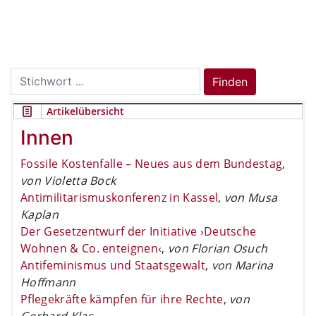
Search
Finden
for:
Artikelübersicht
Innen
Fossile Kostenfalle – Neues aus dem Bundestag
,
von Violetta Bock
Antimilitarismuskonferenz in Kassel
,
von Musa
Kaplan
Der Gesetzentwurf der Initiative ›Deutsche
Wohnen & Co. enteignen‹
,
von Florian Osuch
Antifeminismus und Staatsgewalt
,
von Marina
Hoffmann
Pflegekräfte kämpfen für ihre Rechte
,
von
Gerhard Klas