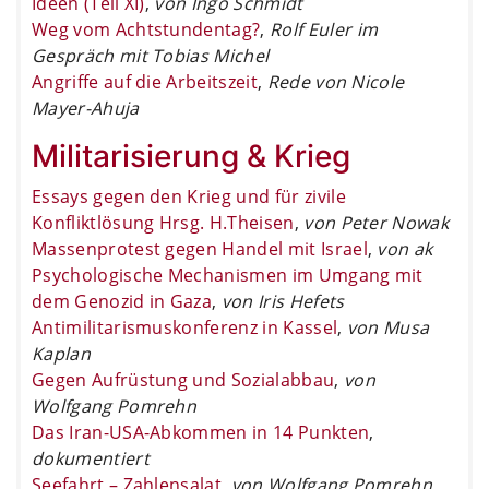
Ideen (Teil XI)
,
von Ingo Schmidt
Weg vom Achtstundentag?
,
Rolf Euler im
Gespräch mit Tobias Michel
Angriffe auf die Arbeitszeit
,
Rede von Nicole
Mayer-Ahuja
Militarisierung & Krieg
Essays gegen den Krieg und für zivile
Konfliktlösung Hrsg. H.Theisen
,
von Peter Nowak
Massenprotest gegen Handel mit Israel
,
von ak
Psychologische Mechanismen im Umgang mit
dem Genozid in Gaza
,
von Iris Hefets
Antimilitarismuskonferenz in Kassel
,
von Musa
Kaplan
Gegen Aufrüstung und Sozialabbau
,
von
Wolfgang Pomrehn
Das Iran-USA-Abkommen in 14 Punkten
,
dokumentiert
Seefahrt – Zahlensalat
,
von Wolfgang Pomrehn