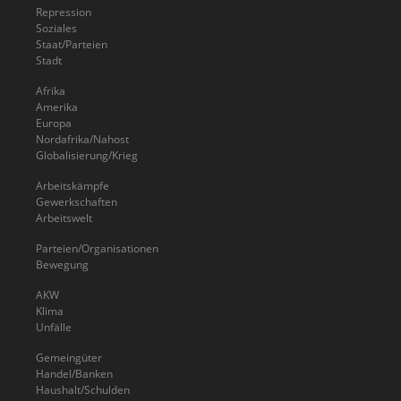
Repression
Soziales
Staat/Parteien
Stadt
Afrika
Amerika
Europa
Nordafrika/Nahost
Globalisierung/Krieg
Arbeitskämpfe
Gewerkschaften
Arbeitswelt
Parteien/Organisationen
Bewegung
AKW
Klima
Unfälle
Gemeingüter
Handel/Banken
Haushalt/Schulden