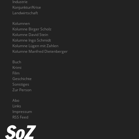
Industrie
Konjunktur/Krise
Landwirtschaft
Kolumnen
Kolumne Birger Scholz
Kolumne David Stein
Kolumne Ingo Schmidt
Kolumne Lügen mit Zahlen
Kolumne Manfred Dietenberger
Buch
Krimi
Film
Geschichte
Sonstiges
Zur Person
Abo
Links
Impressum
RSS Feed