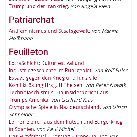
Trump und der Irankrieg
,
von Angela Klein
Patriarchat
Antifeminismus und Staatsgewalt
,
von Marina
Hoffmann
Feuilleton
ExtraSchicht: Kulturfestival und
Industriegeschichte im Ruhrgebiet
,
von Rolf Euler
Essays gegen den Krieg und für zivile
Konfliktlösung Hrsg. H.Theisen
,
von Peter Nowak
Technofaschismus: Ein Insiderbericht aus
Trumps Amerika
,
von Gerhard Klas
Olympische Spiele in Nazideutschland
,
von Ulrich
Schneider
Lehren ziehen aus dem Putsch und Bürgerkrieg
in Spanien
,
von Paul Michel
Das Filmfestival ›Crossing Europe‹ in Linz
,
von