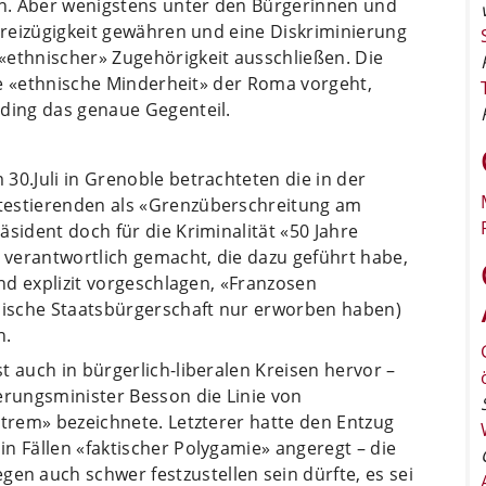
n. Aber wenigstens unter den Bürgerinnen und
 Freizügigkeit gewähren und eine Diskriminierung
«ethnischer» Zugehörigkeit ausschließen. Die
die «ethnische Minderheit» der Roma vorgeht,
eding das genaue Gegenteil.
30.Juli in Grenoble betrachteten die in der
testierenden als «Grenzüberschreitung am
sident doch für die Kriminalität «50 Jahre
verantwortlich gemacht, die dazu geführt habe,
und explizit vorgeschlagen, «Franzosen
ösische Staatsbürgerschaft nur erworben haben)
n.
t auch in bürgerlich-liberalen Kreisen hervor –
erungsminister Besson die Linie von
xtrem» bezeichnete. Letzterer hatte den Entzug
n Fällen «faktischer Polygamie» angeregt – die
 auch schwer festzustellen sein dürfte, es sei