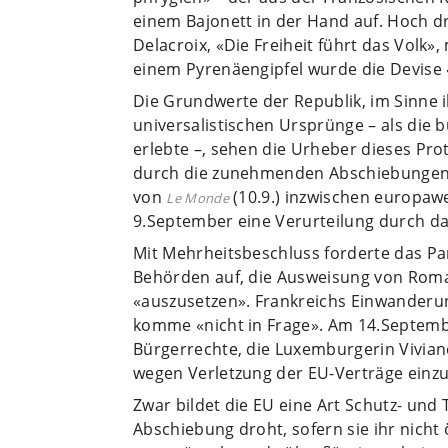
einem Bajonett in der Hand auf. Hoch 
Delacroix, «Die Freiheit führt das Volk»
einem Pyrenäengipfel wurde die Devise «F
Die Grundwerte der Republik, im Sinne 
universalistischen Ursprünge – als die 
erlebte –, sehen die Urheber dieses Pro
durch die zunehmenden Abschiebungen 
von
(10.9.) inzwischen europawe
Le Monde
9.September eine Verurteilung durch d
Mit Mehrheitsbeschluss forderte das Pa
Behörden auf, die Ausweisung von Roma
«auszusetzen». Frankreichs Einwanderun
komme «nicht in Frage». Am 14.Septembe
Bürgerrechte, die Luxemburgerin Vivian
wegen Verletzung der EU-Verträge einzu
Zwar bildet die EU eine Art Schutz- und
Abschiebung droht, sofern sie ihr nich