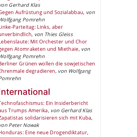
von Gerhard Klas
Gegen Aufrüstung und Sozialabbau
,
von
Wolfgang Pomrehn
Linke-Parteitag: Links, aber
unverbindlich
,
von Thies Gleiss
Lebenslaute: Mit Orchester und Chor
gegen Atomraketen und Miethaie
,
von
Wolfgang Pomrehn
Berliner Grünen wollen die sowjetischen
Ehrenmale degradieren
,
von Wolfgang
Pomrehn
International
Technofaschismus: Ein Insiderbericht
aus Trumps Amerika
,
von Gerhard Klas
Zapatistas solidarisieren sich mit Kuba
,
von Peter Nowak
Honduras: Eine neue Drogendiktatur
,