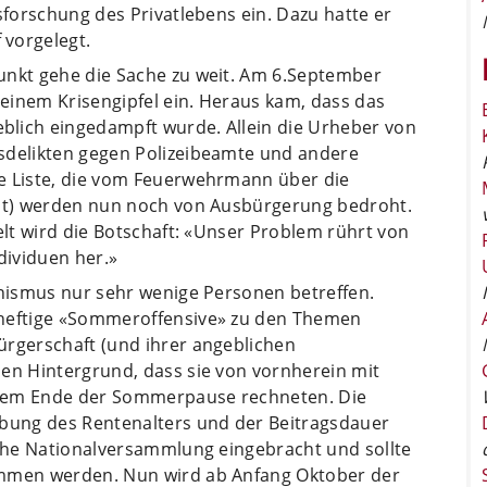
sforschung des Privatlebens ein. Dazu hatte er
 vorgelegt.
unkt gehe die Sache zu weit. Am 6.September
 einem Krisengipfel ein. Heraus kam, dass das
blich eingedampft wurde. Allein die Urheber von
sdelikten gegen Polizeibeamte und andere
e Liste, die vom Feuerwehrmann über die
cht) werden nun noch von Ausbürgerung bedroht.
elt wird die Botschaft: «Unser Problem rührt von
dividuen her.»
anismus nur sehr wenige Personen betreffen.
 heftige «Sommeroffensive» zu den Themen
ürgerschaft (und ihrer angeblichen
den Hintergrund, dass sie von vornherein mit
 dem Ende der Sommerpause rechneten. Die
ebung des Rentenalters und der Beitragsdauer
sche Nationalversammlung eingebracht und sollte
ommen werden. Nun wird ab Anfang Oktober der