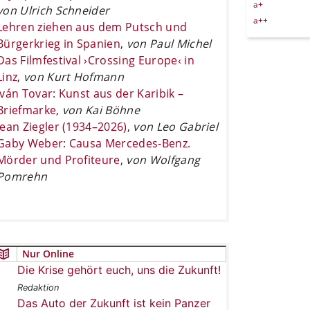
a+
von Ulrich Schneider
a++
Lehren ziehen aus dem Putsch und
Bürgerkrieg in Spanien
,
von Paul Michel
Das Filmfestival ›Crossing Europe‹ in
Linz
,
von Kurt Hofmann
Iván Tovar: Kunst aus der Karibik –
Briefmarke
,
von Kai Böhne
Jean Ziegler (1934–2026)
,
von Leo Gabriel
Gaby Weber: Causa Mercedes-Benz.
Mörder und Profiteure
,
von Wolfgang
Pomrehn
Nur Online
Die Krise gehört euch, uns die Zukunft!
Redaktion
Das Auto der Zukunft ist kein Panzer