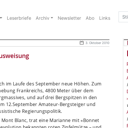
Sea
Leserbriefe
Archiv
Newsletter
Abo
Links
for:
3. Oktober 2010
usweisung
reich im Laufe des September neue Höhen. Zum
rhebung Frankreichs, 4800 Meter über dem
gmassives, und auf drei Bergspitzen in den
 am 12.September Amateur-Bergsteiger und
sistische Regierungspolitik.
Mont Blanc, trat eine Marianne mit «Bonnet
Revolution bekannten roten Zipfelmütze – und