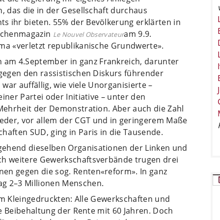
n, das die in der Gesellschaft durchaus
s ihr bieten. 55% der Bevölkerung erklärten in
Wochenmagazin
am 9.9.
Le Nouvel Observateur
oma «verletzt republikanische Grundwerte».
am 4.September in ganz Frankreich, darunter
 gegen den rassistischen Diskurs führender
 war auffällig, wie viele Unorganisierte –
iner Partei oder Initiative – unter den
 Mehrheit der Demonstration. Aber auch die Zahl
eder, vor allem der CGT und in geringerem Maße
haften SUD, ging in Paris in die Tausende.
gehend dieselben Organisationen der Linken und
ch weitere Gewerkschaftsverbände trugen drei
nen gegen die sog. Renten«reform». In ganz
ag 2–3 Millionen Menschen.
, im Kleingedruckten: Alle Gewerkschaften und
die Beibehaltung der Rente mit 60 Jahren. Doch