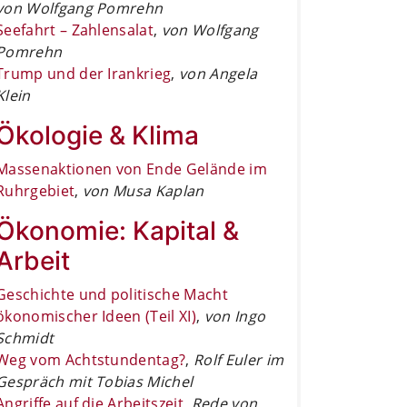
von Wolfgang Pomrehn
Seefahrt – Zahlensalat
,
von Wolfgang
Pomrehn
Trump und der Irankrieg
,
von Angela
Klein
Ökologie & Klima
Massenaktionen von Ende Gelände im
Ruhrgebiet
,
von Musa Kaplan
Ökonomie: Kapital &
Arbeit
Geschichte und politische Macht
ökonomischer Ideen (Teil XI)
,
von Ingo
Schmidt
Weg vom Achtstundentag?
,
Rolf Euler im
Gespräch mit Tobias Michel
Angriffe auf die Arbeitszeit
,
Rede von