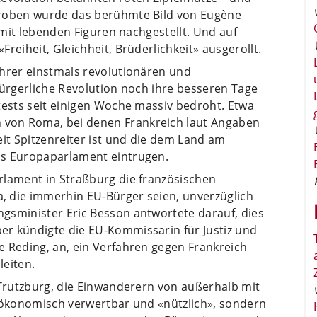
droben wurde das berühmte Bild von Eugène
, mit lebenden Figuren nachgestellt. Und auf
reiheit, Gleichheit, Brüderlichkeit» ausgerollt.
ihrer einstmals revolutionären und
bürgerliche Revolution noch ihre besseren Tage
tests seit einigen Woche massiv bedroht. Etwa
von Roma, bei denen Frankreich laut Angaben
it Spitzenreiter ist und die dem Land am
as Europaparlament eintrugen.
rlament in Straßburg die französischen
, die immerhin EU-Bürger seien, unverzüglich
gsminister Eric Besson antwortete darauf, dies
r kündigte die EU-Kommissarin für Justiz und
e Reding, an, ein Verfahren gegen Frankreich
leiten.
 Trutzburg, die Einwanderern von außerhalb mit
t ökonomisch verwertbar und «nützlich», sondern