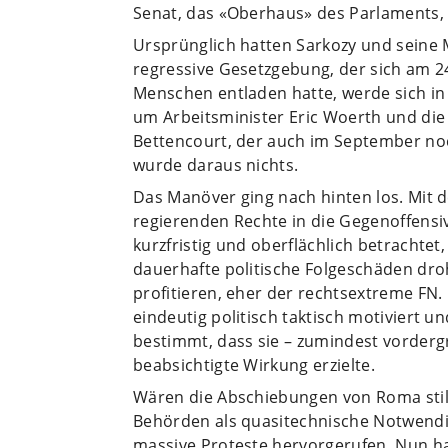
Senat, das «Oberhaus» des Parlaments, 
Ursprünglich hatten Sarkozy und seine M
regressive Gesetzgebung, der sich am 24
Menschen entladen hatte, werde sich in
um Arbeitsminister Eric Woerth und die 
Bettencourt, der auch im September noc
wurde daraus nichts.
Das Manöver ging nach hinten los. Mit 
regierenden Rechte in die Gegenoffens
kurzfristig und oberflächlich betrachtet
dauerhafte politische Folgeschäden dro
profitieren, eher der rechtsextreme FN
eindeutig politisch taktisch motiviert 
bestimmt, dass sie – zumindest vordergrü
beabsichtigte Wirkung erzielte.
Wären die Abschiebungen von Roma still
Behörden als quasitechnische Notwendigk
massive Proteste hervorgerufen. Nun ha