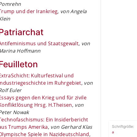
Pomrehn
Trump und der Irankrieg
,
von Angela
Klein
Patriarchat
Antifeminismus und Staatsgewalt
,
von
Marina Hoffmann
Feuilleton
ExtraSchicht: Kulturfestival und
Industriegeschichte im Ruhrgebiet
,
von
Rolf Euler
Essays gegen den Krieg und für zivile
Konfliktlösung Hrsg. H.Theisen
,
von
Peter Nowak
Technofaschismus: Ein Insiderbericht
aus Trumps Amerika
,
von Gerhard Klas
Schriftgröße:
a
Olympische Spiele in Nazideutschland
,