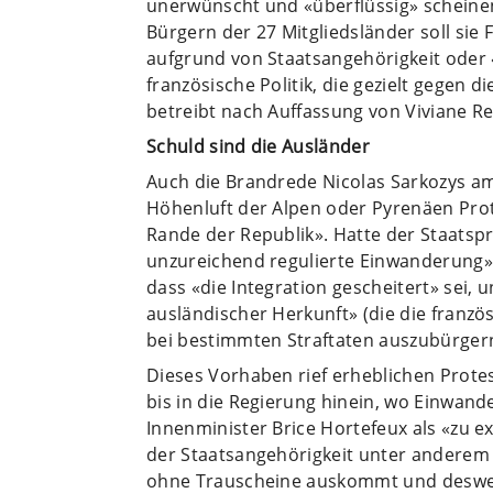
unerwünscht und «überflüssig» scheine
Bürgern der 27 Mitgliedsländer soll sie
aufgrund von Staatsangehörigkeit oder 
französische Politik, die gezielt gegen 
betreibt nach Auffassung von Viviane R
Schuld sind die Ausländer
Auch die Brandrede Nicolas Sarkozys am 
Höhenluft der Alpen oder Pyrenäen Pro
Rande der Republik». Hatte der Staatsprä
unzureichend regulierte Einwanderung» 
dass «die Integration gescheitert» sei, 
ausländischer Herkunft» (die die franz
bei bestimmten Straftaten auszubürger
Dieses Vorhaben rief erheblichen Protes
bis in die Regierung hinein, wo Einwand
Innenminister Brice Hortefeux als «zu e
der Staatsangehörigkeit unter anderem i
ohne Trauscheine auskommt und deswegen