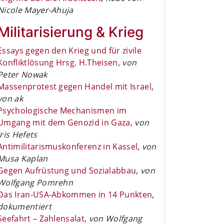
Nicole Mayer-Ahuja
Militarisierung & Krieg
Essays gegen den Krieg und für zivile
Konfliktlösung Hrsg. H.Theisen
,
von
Peter Nowak
Massenprotest gegen Handel mit Israel
,
von ak
Psychologische Mechanismen im
Umgang mit dem Genozid in Gaza
,
von
Iris Hefets
Antimilitarismuskonferenz in Kassel
,
von
Musa Kaplan
Gegen Aufrüstung und Sozialabbau
,
von
Wolfgang Pomrehn
Das Iran-USA-Abkommen in 14 Punkten
,
dokumentiert
Seefahrt – Zahlensalat
,
von Wolfgang