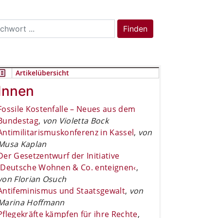
rch
Finden
Artikelübersicht
Innen
Fossile Kostenfalle – Neues aus dem
Bundestag
,
von Violetta Bock
Antimilitarismuskonferenz in Kassel
,
von
Musa Kaplan
Der Gesetzentwurf der Initiative
›Deutsche Wohnen & Co. enteignen‹
,
von Florian Osuch
Antifeminismus und Staatsgewalt
,
von
Marina Hoffmann
Pflegekräfte kämpfen für ihre Rechte
,