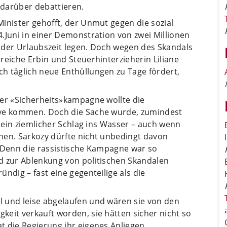
darüber debattieren.
inister gehofft, der Unmut gegen die sozial
.Juni in einer Demonstration von zwei Millionen
 der Urlaubszeit legen. Doch wegen des Skandals
reiche Erbin und Steuerhinterzieherin Liliane
h täglich neue Enthüllungen zu Tage fördert,
der «Sicherheits»kampagne wollte die
ive kommen. Doch die Sache wurde, zumindest
, ein ziemlicher Schlag ins Wasser – auch wenn
hen. Sarkozy dürfte nicht unbedingt davon
. Denn die rassistische Kampagne war so
und zur Ablenkung von politischen Skandalen
ndig – fast eine gegenteilige als die
 und leise abgelaufen und wären sie von den
eit verkauft worden, sie hätten sicher nicht so
t die Regierung ihr eigenes Anliegen