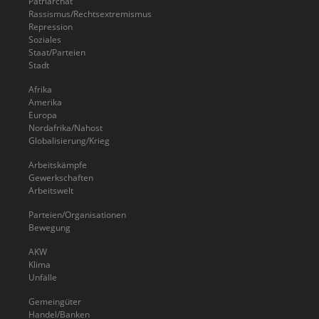
Patriarchat
Rassismus/Rechtsextremismus
Repression
Soziales
Staat/Parteien
Stadt
Afrika
Amerika
Europa
Nordafrika/Nahost
Globalisierung/Krieg
Arbeitskämpfe
Gewerkschaften
Arbeitswelt
Parteien/Organisationen
Bewegung
AKW
Klima
Unfälle
Gemeingüter
Handel/Banken