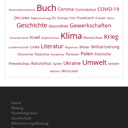
Buch
COVID-19
Corona
Coronavirus
Automobilindustrie
Die Linke
Frankreich
EU
Europa
Film
Frauen
Digitalisierung
Gaza
Geschichte
Gewerkschaften
Gesundheit
Klima
Krieg
Israel
Klimaschutz
Griechenland
Kapitalismus
Literatur
Militarisierung
Linke
Militär
Landwirtschaft
Migration
Polen
Polnische
Palästina
Parteien
Ökonomie
Pandemie
Umwelt
Ukraine
Rassismus
Presseschau
Verkehr
Syrien
Wirtschaft
Wahlen
Inland
Bildung
Flucht/Migration
Gesellschaft
Militarisierung/Rüstung