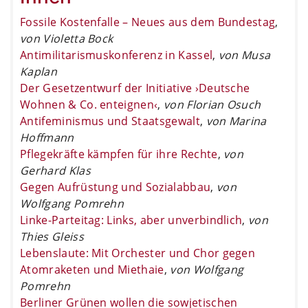
Fossile Kostenfalle – Neues aus dem Bundestag
,
von Violetta Bock
Antimilitarismuskonferenz in Kassel
,
von Musa
Kaplan
Der Gesetzentwurf der Initiative ›Deutsche
Wohnen & Co. enteignen‹
,
von Florian Osuch
Antifeminismus und Staatsgewalt
,
von Marina
Hoffmann
Pflegekräfte kämpfen für ihre Rechte
,
von
Gerhard Klas
Gegen Aufrüstung und Sozialabbau
,
von
Wolfgang Pomrehn
Linke-Parteitag: Links, aber unverbindlich
,
von
Thies Gleiss
Lebenslaute: Mit Orchester und Chor gegen
Atomraketen und Miethaie
,
von Wolfgang
Pomrehn
Berliner Grünen wollen die sowjetischen