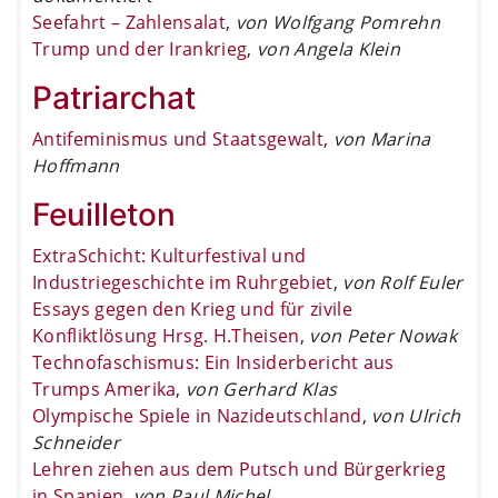
Seefahrt – Zahlensalat
,
von Wolfgang Pomrehn
Trump und der Irankrieg
,
von Angela Klein
Patriarchat
Antifeminismus und Staatsgewalt
,
von Marina
Hoffmann
Feuilleton
ExtraSchicht: Kulturfestival und
Industriegeschichte im Ruhrgebiet
,
von Rolf Euler
Essays gegen den Krieg und für zivile
Konfliktlösung Hrsg. H.Theisen
,
von Peter Nowak
Technofaschismus: Ein Insiderbericht aus
Trumps Amerika
,
von Gerhard Klas
Olympische Spiele in Nazideutschland
,
von Ulrich
Schneider
Lehren ziehen aus dem Putsch und Bürgerkrieg
in Spanien
,
von Paul Michel