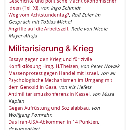
Geschichte und politische Macht ökonomischer
Ideen (Teil XI)
,
von Ingo Schmidt
Weg vom Achtstundentag?
,
Rolf Euler im
Gespräch mit Tobias Michel
Angriffe auf die Arbeitszeit
,
Rede von Nicole
Mayer-Ahuja
Militarisierung & Krieg
Essays gegen den Krieg und für zivile
Konfliktlösung Hrsg. H.Theisen
,
von Peter Nowak
Massenprotest gegen Handel mit Israel
,
von ak
Psychologische Mechanismen im Umgang mit
dem Genozid in Gaza
,
von Iris Hefets
Antimilitarismuskonferenz in Kassel
,
von Musa
Kaplan
Gegen Aufrüstung und Sozialabbau
,
von
Wolfgang Pomrehn
Das Iran-USA-Abkommen in 14 Punkten
,
dokumentiert