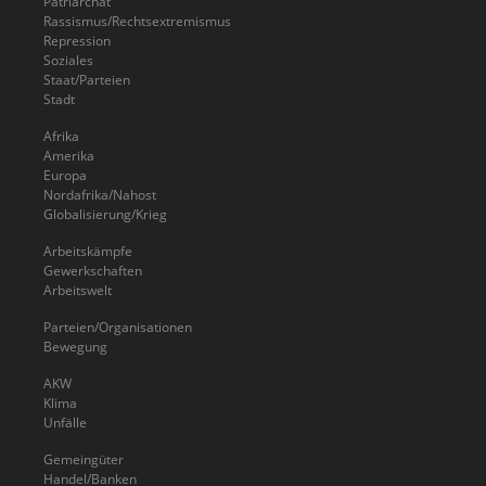
Patriarchat
Rassismus/Rechtsextremismus
Repression
Soziales
Staat/Parteien
Stadt
Afrika
Amerika
Europa
Nordafrika/Nahost
Globalisierung/Krieg
Arbeitskämpfe
Gewerkschaften
Arbeitswelt
Parteien/Organisationen
Bewegung
AKW
Klima
Unfälle
Gemeingüter
Handel/Banken