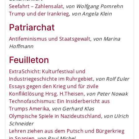
Seefahrt – Zahlensalat
,
von Wolfgang Pomrehn
Trump und der Irankrieg
,
von Angela Klein
Patriarchat
Antifeminismus und Staatsgewalt
,
von Marina
Hoffmann
Feuilleton
ExtraSchicht: Kulturfestival und
Industriegeschichte im Ruhrgebiet
,
von Rolf Euler
Essays gegen den Krieg und für zivile
Konfliktlösung Hrsg. H.Theisen
,
von Peter Nowak
Technofaschismus: Ein Insiderbericht aus
Trumps Amerika
,
von Gerhard Klas
Olympische Spiele in Nazideutschland
,
von Ulrich
Schneider
Lehren ziehen aus dem Putsch und Bürgerkrieg
in Spanien
,
von Paul Michel