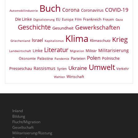
Buch
COVID-19
Corona
Coronavirus
Automobilindustrie
Die Linke
Frankreich
EU
Europa
Film
Frauen
Digitalisierung
Gaza
Geschichte
Gewerkschaften
Gesundheit
Klima
Krieg
Israel
Klimaschutz
Griechenland
Kapitalismus
Literatur
Militarisierung
Linke
Militär
Landwirtschaft
Migration
Polen
Polnische
Palästina
Parteien
Ökonomie
Pandemie
Umwelt
Ukraine
Rassismus
Presseschau
Verkehr
Syrien
Wirtschaft
Wahlen
Inland
Bildung
Flucht/Migration
Gesellschaft
Militarisierung/Rüstung