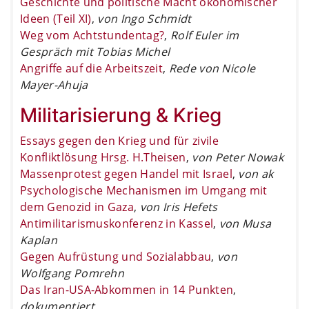
Geschichte und politische Macht ökonomischer
Ideen (Teil XI)
,
von Ingo Schmidt
Weg vom Achtstundentag?
,
Rolf Euler im
Gespräch mit Tobias Michel
Angriffe auf die Arbeitszeit
,
Rede von Nicole
Mayer-Ahuja
Militarisierung & Krieg
Essays gegen den Krieg und für zivile
Konfliktlösung Hrsg. H.Theisen
,
von Peter Nowak
Massenprotest gegen Handel mit Israel
,
von ak
Psychologische Mechanismen im Umgang mit
dem Genozid in Gaza
,
von Iris Hefets
Antimilitarismuskonferenz in Kassel
,
von Musa
Kaplan
Gegen Aufrüstung und Sozialabbau
,
von
Wolfgang Pomrehn
Das Iran-USA-Abkommen in 14 Punkten
,
dokumentiert