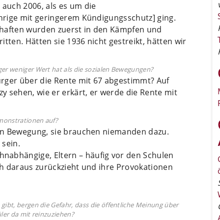
 auch 2006, als es um die
ährige mit geringerem Kündigungsschutz] ging.
chaften wurden zuerst in den Kämpfen und
tten. Hätten sie 1936 nicht gestreikt, hätten wir
rger weniger Wert hat als die sozialen Bewegungen?
rger über die Rente mit 67 abgestimmt? Auf
 sehen, wie er erkärt, er werde die Rente mit
emonstrationen auf?
t in Bewegung, sie brauchen niemanden dazu.
 sein.
nabhängige, Eltern – häufig vor den Schulen
ich daraus zurückzieht und ihre Provokationen
gibt, bergen die Gefahr, dass die öffentliche Meinung über
üler da mit reinzuziehen?