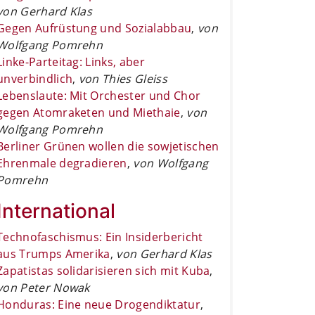
von Gerhard Klas
Gegen Aufrüstung und Sozialabbau
,
von
Wolfgang Pomrehn
Linke-Parteitag: Links, aber
unverbindlich
,
von Thies Gleiss
Lebenslaute: Mit Orchester und Chor
gegen Atomraketen und Miethaie
,
von
Wolfgang Pomrehn
Berliner Grünen wollen die sowjetischen
Ehrenmale degradieren
,
von Wolfgang
Pomrehn
International
Technofaschismus: Ein Insiderbericht
aus Trumps Amerika
,
von Gerhard Klas
Zapatistas solidarisieren sich mit Kuba
,
von Peter Nowak
Honduras: Eine neue Drogendiktatur
,