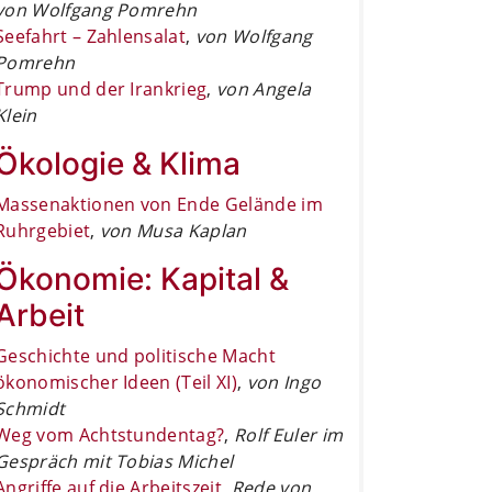
von Wolfgang Pomrehn
Seefahrt – Zahlensalat
,
von Wolfgang
Pomrehn
Trump und der Irankrieg
,
von Angela
Klein
Ökologie & Klima
Massenaktionen von Ende Gelände im
Ruhrgebiet
,
von Musa Kaplan
Ökonomie: Kapital &
Arbeit
Geschichte und politische Macht
ökonomischer Ideen (Teil XI)
,
von Ingo
Schmidt
Weg vom Achtstundentag?
,
Rolf Euler im
Gespräch mit Tobias Michel
Angriffe auf die Arbeitszeit
,
Rede von