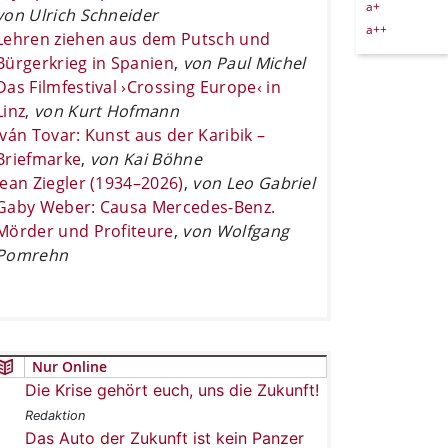
a+
von Ulrich Schneider
a++
Lehren ziehen aus dem Putsch und
Bürgerkrieg in Spanien
,
von Paul Michel
Das Filmfestival ›Crossing Europe‹ in
Linz
,
von Kurt Hofmann
Iván Tovar: Kunst aus der Karibik –
Briefmarke
,
von Kai Böhne
Jean Ziegler (1934–2026)
,
von Leo Gabriel
Gaby Weber: Causa Mercedes-Benz.
Mörder und Profiteure
,
von Wolfgang
Pomrehn
Nur Online
Die Krise gehört euch, uns die Zukunft!
Redaktion
Das Auto der Zukunft ist kein Panzer