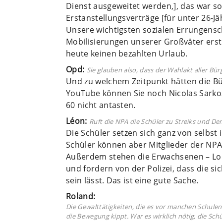
Dienst ausgeweitet werden,], das war so
Erstanstellungsverträge [für unter 26-J
Unsere wichtigsten sozialen Errungens
Mobilisierungen unserer Großväter erstri
heute keinen bezahlten Urlaub.
Opd:
Sie glauben also, dass der Wahlakt aller Bü
Und zu welchem Zeitpunkt hätten die Bü
YouTube können Sie noch Nicolas Sarkozy
60 nicht antasten.
Léon:
Ruft die NPA die Schüler zu Streiks und D
Die Schüler setzen sich ganz von selbs
Schüler können aber Mitglieder der NPA
Außerdem stehen die Erwachsenen – Loh
und fordern von der Polizei, dass die s
sein lässt. Das ist eine gute Sache.
Roland:
Die Gewalttätigkeiten, die es vor manchen Schulen 
die Bewegung kippt. War es wirklich nötig, die Sch