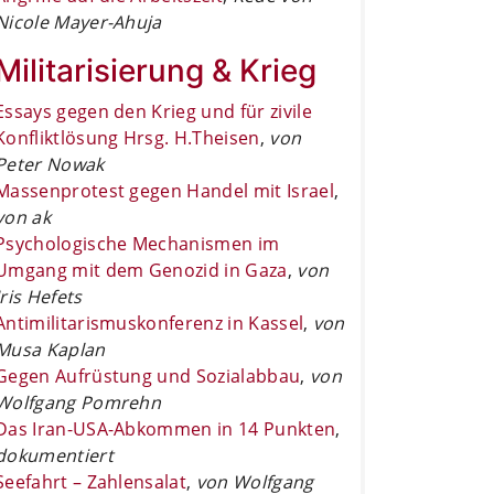
Nicole Mayer-Ahuja
Militarisierung & Krieg
Essays gegen den Krieg und für zivile
Konfliktlösung Hrsg. H.Theisen
,
von
Peter Nowak
Massenprotest gegen Handel mit Israel
,
von ak
Psychologische Mechanismen im
Umgang mit dem Genozid in Gaza
,
von
Iris Hefets
Antimilitarismuskonferenz in Kassel
,
von
Musa Kaplan
Gegen Aufrüstung und Sozialabbau
,
von
Wolfgang Pomrehn
Das Iran-USA-Abkommen in 14 Punkten
,
dokumentiert
Seefahrt – Zahlensalat
,
von Wolfgang