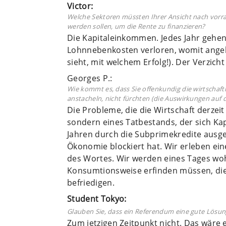
Victor:
Welche Sektoren müssten Ihrer Ansicht nach vorra
werden sollen, um die Rente zu finanzieren?
Die Kapitaleinkommen. Jedes Jahr gehen
Lohnnebenkosten verloren, womit angeb
sieht, mit welchem Erfolg!). Der Verzicht
Georges P.:
Wie kommt es, dass Sie offenkundig die wirtschaft
anstacheln, nicht fürchten (die Auswirkungen auf
Die Probleme, die die Wirtschaft derzeit 
sondern eines Tatbestands, der sich Kap
Jahren durch die Subprimekredite ausg
Ökonomie blockiert hat. Wir erleben ei
des Wortes. Wir werden eines Tages wo
Konsumtionsweise erfinden müssen, die 
befriedigen.
Student Tokyo:
Glauben Sie, dass ein Referendum eine gute Lösung
Zum jetzigen Zeitpunkt nicht. Das wäre e