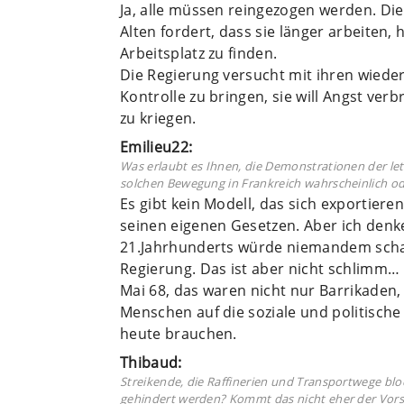
Ja, alle müssen reingezogen werden. D
Alten fordert, dass sie länger arbeiten
Arbeitsplatz zu finden.
Die Regierung versucht mit ihren wieder
Kontrolle zu bringen, sie will Angst verb
zu kriegen.
Emilieu22:
Was erlaubt es Ihnen, die Demonstrationen der letz
solchen Bewegung in Frankreich wahrscheinlich o
Es gibt kein Modell, das sich exportiere
seinen eigenen Gesetzen. Aber ich denke
21.Jahrhunderts würde niemandem schad
Regierung. Das ist aber nicht schlimm…
Mai 68, das waren nicht nur Barrikaden, 
Menschen auf die soziale und politische
heute brauchen.
Thibaud:
Streikende, die Raffinerien und Transportwege blo
gehindert werden? Kommt das nicht eher der Vorst