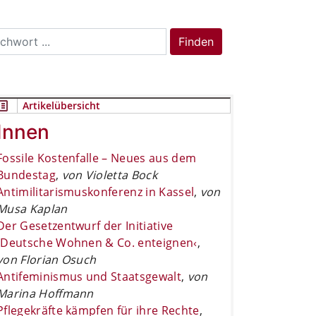
rch
Finden
Artikelübersicht
Innen
Fossile Kostenfalle – Neues aus dem
Bundestag
,
von Violetta Bock
Antimilitarismuskonferenz in Kassel
,
von
Musa Kaplan
Der Gesetzentwurf der Initiative
›Deutsche Wohnen & Co. enteignen‹
,
von Florian Osuch
Antifeminismus und Staatsgewalt
,
von
Marina Hoffmann
Pflegekräfte kämpfen für ihre Rechte
,