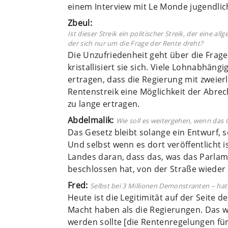
einem Interview mit Le Monde jugendliche
Zbeul:
Ist dieser Streik ein politischer Streik, der eine al
der sich nur um die Frage der Rente dreht?
Die Unzufriedenheit geht über die Frage
kristallisiert sie sich. Viele Lohnabhäng
ertragen, dass die Regierung mit zweier
Rentenstreik eine Möglichkeit der Abrec
zu lange ertragen.
Abdelmalik:
Wie soll es weitergehen, wenn das 
Das Gesetz bleibt solange ein Entwurf, so
Und selbst wenn es dort veröffentlicht i
Landes daran, dass das, was das Parla
beschlossen hat, von der Straße wieder 
Fred:
Selbst bei 3 Millionen Demonstranten – hat 
Heute ist die Legitimität auf der Seite 
Macht haben als die Regierungen. Das wa
werden sollte [die Rentenregelungen für 