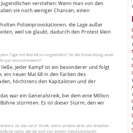
ie Jugendlichen verstehen: Wenn man von den
, haben sie noch weniger Chancen, einen
holten Polizeiprovokationen, die Lage außer
reiten, weil sie glaubt, dadurch den Protest klein
ten Tage mit Mai 68 zu vergleichen? Ist die Entwicklung einer
der gar wünschenwert?
n ließe. Jeder Kampf ist ein besonderer und folgt
, ein neuer Mai 68 in den Farben des
en, höchstens den Kapitalisten und der
das war ein Generalstreik, bei dem eine Million
 Bühne stürmten. Es ist dieser Sturm, den wir
ckieren: Ist das noch Streik, wenn andere aktiv am Arbeiten
ellung nahe, die Sie sich von einem «revolutionären