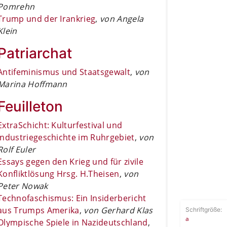
Pomrehn
Trump und der Irankrieg
,
von Angela
Klein
Patriarchat
Antifeminismus und Staatsgewalt
,
von
Marina Hoffmann
Feuilleton
ExtraSchicht: Kulturfestival und
Industriegeschichte im Ruhrgebiet
,
von
Rolf Euler
Essays gegen den Krieg und für zivile
Konfliktlösung Hrsg. H.Theisen
,
von
Peter Nowak
Technofaschismus: Ein Insiderbericht
aus Trumps Amerika
,
von Gerhard Klas
Schriftgröße:
a
Olympische Spiele in Nazideutschland
,