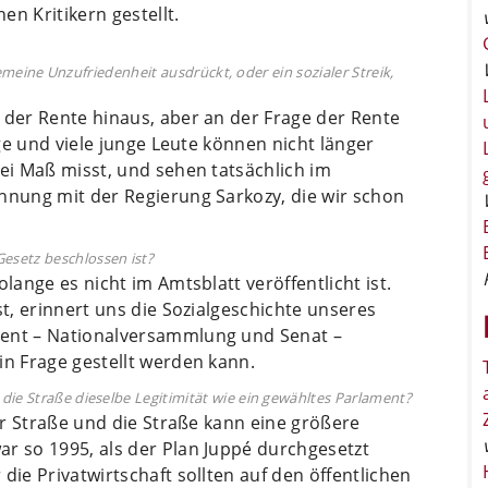
n Kritikern gestellt.
lgemeine Unzufriedenheit ausdrückt, oder ein sozialer Streik,
 der Rente hinaus, aber an der Frage der Rente
ige und viele junge Leute können nicht länger
lei Maß misst, und sehen tatsächlich im
hnung mit der Regierung Sarkozy, die wir schon
Gesetz beschlossen ist?
lange es nicht im Amtsblatt veröffentlicht ist.
st, erinnert uns die Sozialgeschichte unseres
ment – Nationalversammlung und Senat –
in Frage gestellt werden kann.
die Straße dieselbe Legitimität wie ein gewähltes Parlament?
der Straße und die Straße kann eine größere
r so 1995, als der Plan Juppé durchgesetzt
die Privatwirtschaft sollten auf den öffentlichen