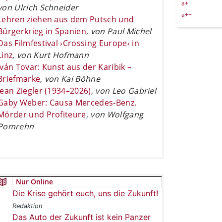
a+
von Ulrich Schneider
a++
Lehren ziehen aus dem Putsch und
Bürgerkrieg in Spanien
,
von Paul Michel
Das Filmfestival ›Crossing Europe‹ in
Linz
,
von Kurt Hofmann
Iván Tovar: Kunst aus der Karibik –
Briefmarke
,
von Kai Böhne
Jean Ziegler (1934–2026)
,
von Leo Gabriel
Gaby Weber: Causa Mercedes-Benz.
Mörder und Profiteure
,
von Wolfgang
Pomrehn
Nur Online
Die Krise gehört euch, uns die Zukunft!
Redaktion
Das Auto der Zukunft ist kein Panzer