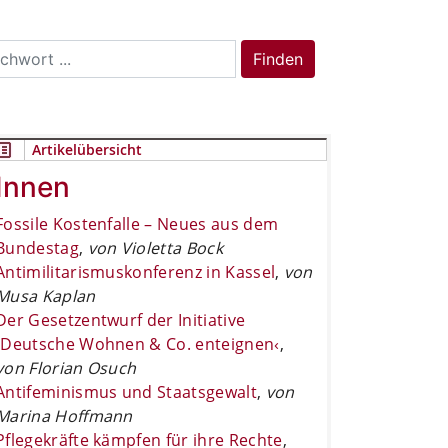
rch
Finden
Artikelübersicht
Innen
Fossile Kostenfalle – Neues aus dem
Bundestag
,
von Violetta Bock
Antimilitarismuskonferenz in Kassel
,
von
Musa Kaplan
Der Gesetzentwurf der Initiative
›Deutsche Wohnen & Co. enteignen‹
,
von Florian Osuch
Antifeminismus und Staatsgewalt
,
von
Marina Hoffmann
Pflegekräfte kämpfen für ihre Rechte
,