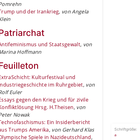
Pomrehn
Trump und der Irankrieg
,
von Angela
Klein
Patriarchat
Antifeminismus und Staatsgewalt
,
von
Marina Hoffmann
Feuilleton
ExtraSchicht: Kulturfestival und
Industriegeschichte im Ruhrgebiet
,
von
Rolf Euler
Essays gegen den Krieg und für zivile
Konfliktlösung Hrsg. H.Theisen
,
von
Peter Nowak
Technofaschismus: Ein Insiderbericht
aus Trumps Amerika
,
von Gerhard Klas
Schriftgröße:
a
Olympische Spiele in Nazideutschland
,