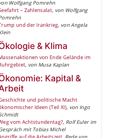
von Wolfgang Pomrehn
Seefahrt – Zahlensalat
,
von Wolfgang
Pomrehn
Trump und der Irankrieg
,
von Angela
Klein
Ökologie & Klima
Massenaktionen von Ende Gelände im
Ruhrgebiet
,
von Musa Kaplan
Ökonomie: Kapital &
Arbeit
Geschichte und politische Macht
ökonomischer Ideen (Teil XI)
,
von Ingo
Schmidt
Weg vom Achtstundentag?
,
Rolf Euler im
Gespräch mit Tobias Michel
Angriffe auf die Arbeitszeit
,
Rede von