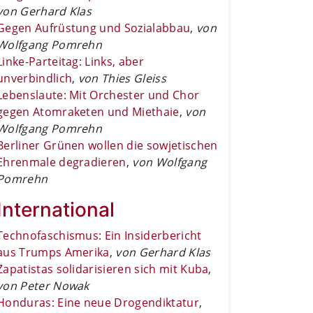
von Gerhard Klas
Gegen Aufrüstung und Sozialabbau
,
von
Wolfgang Pomrehn
Linke-Parteitag: Links, aber
unverbindlich
,
von Thies Gleiss
Lebenslaute: Mit Orchester und Chor
gegen Atomraketen und Miethaie
,
von
Wolfgang Pomrehn
Berliner Grünen wollen die sowjetischen
Ehrenmale degradieren
,
von Wolfgang
Pomrehn
International
Technofaschismus: Ein Insiderbericht
aus Trumps Amerika
,
von Gerhard Klas
Zapatistas solidarisieren sich mit Kuba
,
von Peter Nowak
Honduras: Eine neue Drogendiktatur
,