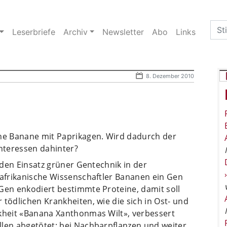
Sea
Leserbriefe
Archiv
Newsletter
Abo
Links
for:
8. Dezember 2010
ine Banane mit Paprikagen. Wird dadurch der
nteressen dahinter?
r den Einsatz grüner Gentechnik in der
 afrikanische Wissenschaftler Bananen ein Gen
 Gen enkodiert bestimmte Proteine, damit soll
 tödlichen Krankheiten, wie die sich in Ost- und
nkheit «Banana Xanthonmas Wilt», verbessert
llen abgetötet; bei Nachbarpflanzen und weiter