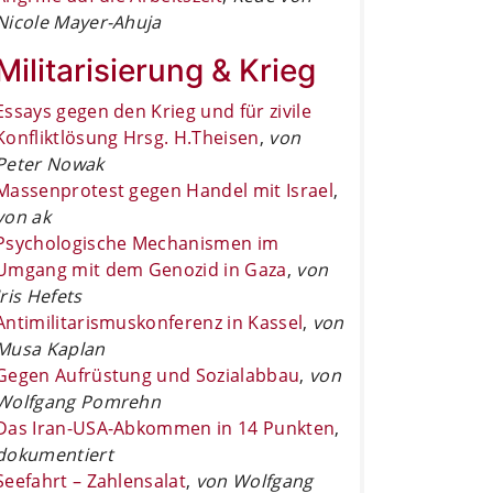
Nicole Mayer-Ahuja
Militarisierung & Krieg
Essays gegen den Krieg und für zivile
Konfliktlösung Hrsg. H.Theisen
,
von
Peter Nowak
Massenprotest gegen Handel mit Israel
,
von ak
Psychologische Mechanismen im
Umgang mit dem Genozid in Gaza
,
von
Iris Hefets
Antimilitarismuskonferenz in Kassel
,
von
Musa Kaplan
Gegen Aufrüstung und Sozialabbau
,
von
Wolfgang Pomrehn
Das Iran-USA-Abkommen in 14 Punkten
,
dokumentiert
Seefahrt – Zahlensalat
,
von Wolfgang