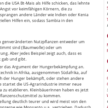
n die USA Bt-Mais als Hilfe schicken, das lehnte
Angst vor keimfähigen Körnern, die zu
sprangen andere Länder wie Indien oder Kenia
iellen Hilfen ein, sodass Sambia in den
 den genveränderten Nutzpflanzen entweder um
estimmt sind (Baumwolle) oder um
ng. Aber jedes Beispiel zeigt auch, dass es
 gab und gibt.
er das Argument der Hungerbekämpfung an.
echnik in Afrika, ausgenommen Südafrika, auf
h der Hunger bekämpft, oder stehen andere
lfe startet die US-Agrarindustrie immer neue
a zu etablieren. KleinbäuerInnen haben es jetzt
Pflanzenschutzmittel zu kommen.
ellung deutlich teurer und wird meist von den
Konzerne wie Monsanto u.a., vertrieben. Dadurch