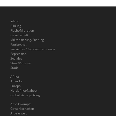
Inland
Bildung
Flucht/Migration
Gesellschaft
Militarisierung/Rüstung
Patriarchat
Rassismus/Rechtsextremismus
Repression
Soziales
Staat/Parteien
Stadt
Afrika
Amerika
Europa
Nordafrika/Nahost
Globalisierung/Krieg
Arbeitskämpfe
Gewerkschaften
Arbeitswelt