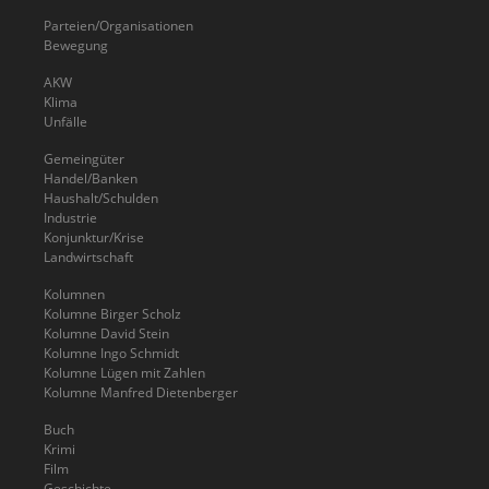
Parteien/Organisationen
Bewegung
AKW
Klima
Unfälle
Gemeingüter
Handel/Banken
Haushalt/Schulden
Industrie
Konjunktur/Krise
Landwirtschaft
Kolumnen
Kolumne Birger Scholz
Kolumne David Stein
Kolumne Ingo Schmidt
Kolumne Lügen mit Zahlen
Kolumne Manfred Dietenberger
Buch
Krimi
Film
Geschichte