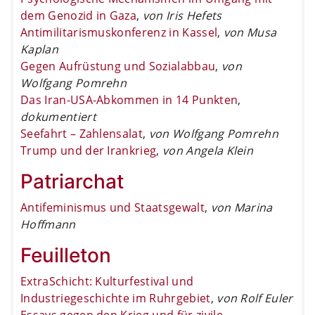
dem Genozid in Gaza
,
von Iris Hefets
Antimilitarismuskonferenz in Kassel
,
von Musa
Kaplan
Gegen Aufrüstung und Sozialabbau
,
von
Wolfgang Pomrehn
Das Iran-USA-Abkommen in 14 Punkten
,
dokumentiert
Seefahrt – Zahlensalat
,
von Wolfgang Pomrehn
Trump und der Irankrieg
,
von Angela Klein
Patriarchat
Antifeminismus und Staatsgewalt
,
von Marina
Hoffmann
Feuilleton
ExtraSchicht: Kulturfestival und
Industriegeschichte im Ruhrgebiet
,
von Rolf Euler
Essays gegen den Krieg und für zivile