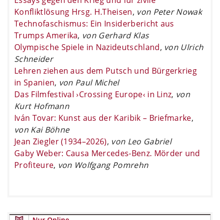
Konfliktlösung Hrsg. H.Theisen
,
von Peter Nowak
Technofaschismus: Ein Insiderbericht aus
Trumps Amerika
,
von Gerhard Klas
Olympische Spiele in Nazideutschland
,
von Ulrich
Schneider
Lehren ziehen aus dem Putsch und Bürgerkrieg
in Spanien
,
von Paul Michel
Das Filmfestival ›Crossing Europe‹ in Linz
,
von
Kurt Hofmann
Iván Tovar: Kunst aus der Karibik – Briefmarke
,
von Kai Böhne
Jean Ziegler (1934–2026)
,
von Leo Gabriel
Gaby Weber: Causa Mercedes-Benz. Mörder und
Profiteure
,
von Wolfgang Pomrehn
Nur Online