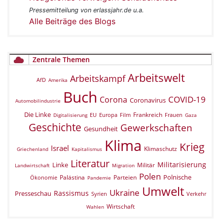
Pressemitteilung von erlassjahr.de u.a.
Alle Beiträge des Blogs
Zentrale Themen
Arbeitswelt
Arbeitskampf
AfD
Amerika
Buch
COVID-19
Corona
Coronavirus
Automobilindustrie
Die Linke
Frankreich
EU
Europa
Film
Frauen
Digitalisierung
Gaza
Geschichte
Gewerkschaften
Gesundheit
Klima
Krieg
Israel
Klimaschutz
Griechenland
Kapitalismus
Literatur
Militarisierung
Linke
Militär
Landwirtschaft
Migration
Polen
Polnische
Palästina
Parteien
Ökonomie
Pandemie
Umwelt
Ukraine
Rassismus
Presseschau
Verkehr
Syrien
Wirtschaft
Wahlen