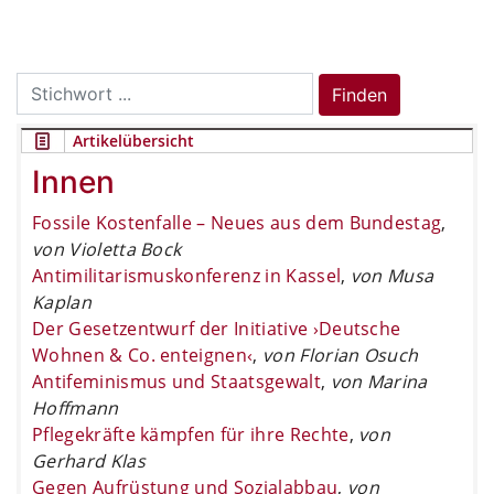
Search
Finden
for:
Artikelübersicht
Innen
Fossile Kostenfalle – Neues aus dem Bundestag
,
von Violetta Bock
Antimilitarismuskonferenz in Kassel
,
von Musa
Kaplan
Der Gesetzentwurf der Initiative ›Deutsche
Wohnen & Co. enteignen‹
,
von Florian Osuch
Antifeminismus und Staatsgewalt
,
von Marina
Hoffmann
Pflegekräfte kämpfen für ihre Rechte
,
von
Gerhard Klas
Gegen Aufrüstung und Sozialabbau
,
von