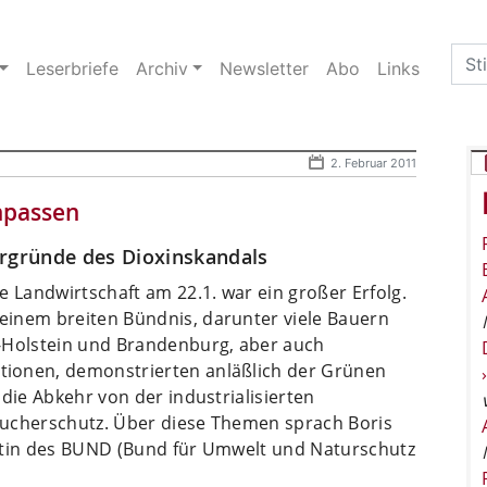
Sea
Leserbriefe
Archiv
Newsletter
Abo
Links
for:
2. Februar 2011
npassen
rgründe des Dioxinskandals
e Landwirtschaft am 22.1. war ein großer Erfolg.
einem breiten Bündnis, darunter viele Bauern
g-Holstein und Brandenburg, aber auch
ionen, demonstrierten anläßlich der Grünen
die Abkehr von der industrialisierten
aucherschutz. Über diese Themen sprach Boris
ertin des BUND (Bund für Umwelt und Naturschutz