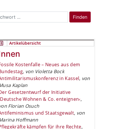
rch
Finden
Artikelübersicht
Innen
Fossile Kostenfalle – Neues aus dem
Bundestag
,
von Violetta Bock
Antimilitarismuskonferenz in Kassel
,
von
Musa Kaplan
Der Gesetzentwurf der Initiative
›Deutsche Wohnen & Co. enteignen‹
,
von Florian Osuch
Antifeminismus und Staatsgewalt
,
von
Marina Hoffmann
Pflegekräfte kämpfen für ihre Rechte
,