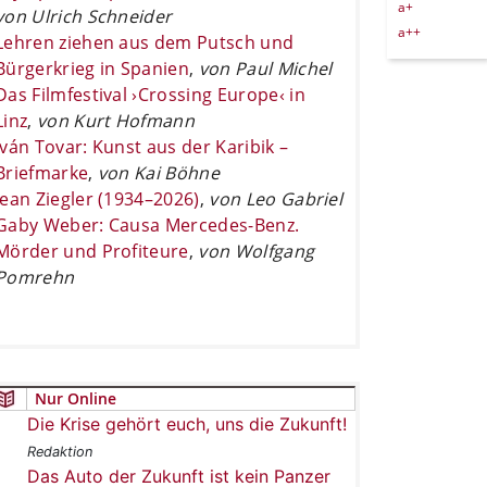
a+
von Ulrich Schneider
a++
Lehren ziehen aus dem Putsch und
Bürgerkrieg in Spanien
,
von Paul Michel
Das Filmfestival ›Crossing Europe‹ in
Linz
,
von Kurt Hofmann
Iván Tovar: Kunst aus der Karibik –
Briefmarke
,
von Kai Böhne
Jean Ziegler (1934–2026)
,
von Leo Gabriel
Gaby Weber: Causa Mercedes-Benz.
Mörder und Profiteure
,
von Wolfgang
Pomrehn
Nur Online
Die Krise gehört euch, uns die Zukunft!
Redaktion
Das Auto der Zukunft ist kein Panzer