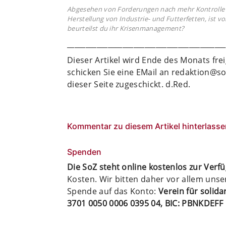
Abgesehen von Forderungen nach mehr Kontrolle de
Herstellung von Industrie- und Futterfetten, ist v
beurteilst du ihr Krisenmanagement?
___________________________________________
Dieser Artikel wird Ende des Monats fre
schicken Sie eine EMail an redaktion@s
dieser Seite zugeschickt. d.Red.
Kommentar zu diesem Artikel hinterlasse
Spenden
Die SoZ steht online kostenlos zur Verf
Kosten. Wir bitten daher vor allem uns
Spende auf das Konto:
Verein für solid
3701 0050 0006 0395 04, BIC: PBNKDEFF