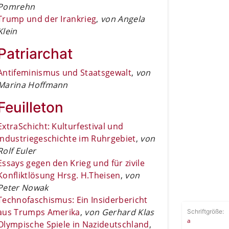
Pomrehn
Trump und der Irankrieg
,
von Angela
Klein
Patriarchat
Antifeminismus und Staatsgewalt
,
von
Marina Hoffmann
Feuilleton
ExtraSchicht: Kulturfestival und
Industriegeschichte im Ruhrgebiet
,
von
Rolf Euler
Essays gegen den Krieg und für zivile
Konfliktlösung Hrsg. H.Theisen
,
von
Peter Nowak
Technofaschismus: Ein Insiderbericht
aus Trumps Amerika
,
von Gerhard Klas
Schriftgröße:
a
Olympische Spiele in Nazideutschland
,