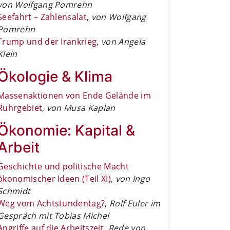
von Wolfgang Pomrehn
Seefahrt – Zahlensalat
,
von Wolfgang
Pomrehn
Trump und der Irankrieg
,
von Angela
Klein
Ökologie & Klima
Massenaktionen von Ende Gelände im
Ruhrgebiet
,
von Musa Kaplan
Ökonomie: Kapital &
Arbeit
Geschichte und politische Macht
ökonomischer Ideen (Teil XI)
,
von Ingo
Schmidt
Weg vom Achtstundentag?
,
Rolf Euler im
Gespräch mit Tobias Michel
Angriffe auf die Arbeitszeit
,
Rede von