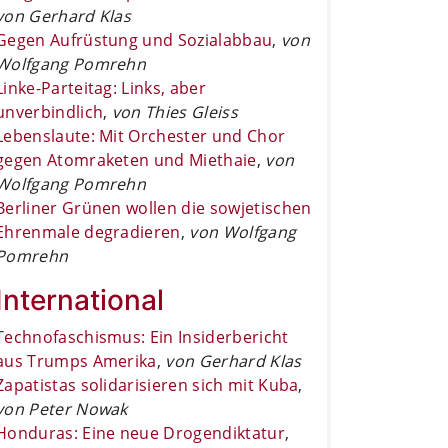
von Gerhard Klas
Gegen Aufrüstung und Sozialabbau
,
von
Wolfgang Pomrehn
Linke-Parteitag: Links, aber
unverbindlich
,
von Thies Gleiss
Lebenslaute: Mit Orchester und Chor
gegen Atomraketen und Miethaie
,
von
Wolfgang Pomrehn
Berliner Grünen wollen die sowjetischen
Ehrenmale degradieren
,
von Wolfgang
Pomrehn
International
Technofaschismus: Ein Insiderbericht
aus Trumps Amerika
,
von Gerhard Klas
Zapatistas solidarisieren sich mit Kuba
,
von Peter Nowak
Honduras: Eine neue Drogendiktatur
,