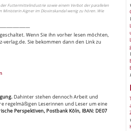
r Futtermittelindustrie sowie einem Verbot der parallelen
on Ministerin Aigner im Dioxinskandal wenig zu hören. Wie
______________
igeschaltet. Wenn Sie ihn vorher lesen möchten,
oz-verlag.de. Sie bekommen dann den Link zu
n
ügung.
Dahinter stehen dennoch Arbeit und
ere regelmäßigen Leserinnen und Leser um eine
arische Perspektiven, Postbank Köln, IBAN: DE07