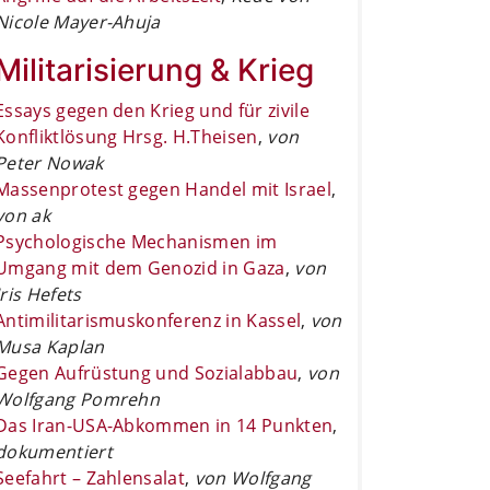
Nicole Mayer-Ahuja
Militarisierung & Krieg
Essays gegen den Krieg und für zivile
Konfliktlösung Hrsg. H.Theisen
,
von
Peter Nowak
Massenprotest gegen Handel mit Israel
,
von ak
Psychologische Mechanismen im
Umgang mit dem Genozid in Gaza
,
von
Iris Hefets
Antimilitarismuskonferenz in Kassel
,
von
Musa Kaplan
Gegen Aufrüstung und Sozialabbau
,
von
Wolfgang Pomrehn
Das Iran-USA-Abkommen in 14 Punkten
,
dokumentiert
Seefahrt – Zahlensalat
,
von Wolfgang