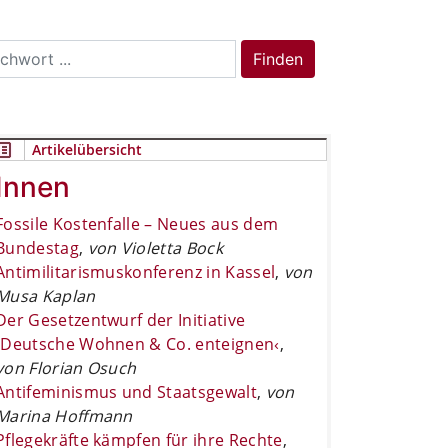
rch
Finden
Artikelübersicht
Innen
Fossile Kostenfalle – Neues aus dem
Bundestag
,
von Violetta Bock
Antimilitarismuskonferenz in Kassel
,
von
Musa Kaplan
Der Gesetzentwurf der Initiative
›Deutsche Wohnen & Co. enteignen‹
,
von Florian Osuch
Antifeminismus und Staatsgewalt
,
von
Marina Hoffmann
Pflegekräfte kämpfen für ihre Rechte
,