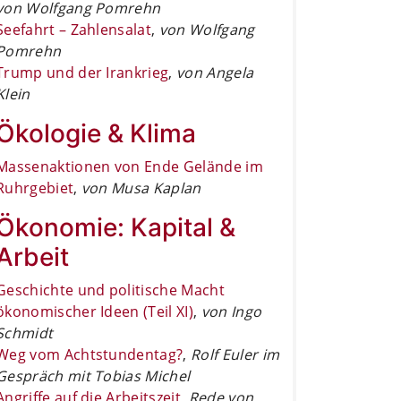
von Wolfgang Pomrehn
Seefahrt – Zahlensalat
,
von Wolfgang
Pomrehn
Trump und der Irankrieg
,
von Angela
Klein
Ökologie & Klima
Massenaktionen von Ende Gelände im
Ruhrgebiet
,
von Musa Kaplan
Ökonomie: Kapital &
Arbeit
Geschichte und politische Macht
ökonomischer Ideen (Teil XI)
,
von Ingo
Schmidt
Weg vom Achtstundentag?
,
Rolf Euler im
Gespräch mit Tobias Michel
Angriffe auf die Arbeitszeit
,
Rede von