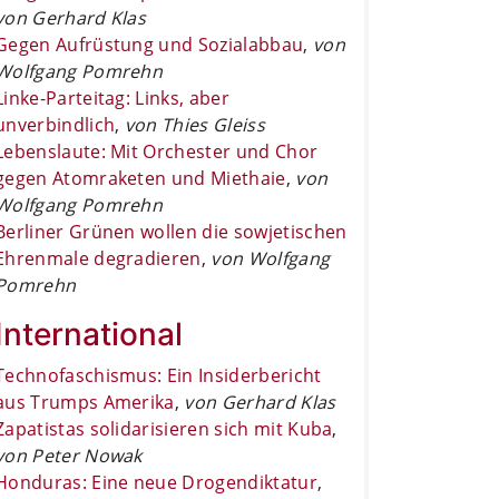
von Gerhard Klas
Gegen Aufrüstung und Sozialabbau
,
von
Wolfgang Pomrehn
Linke-Parteitag: Links, aber
unverbindlich
,
von Thies Gleiss
Lebenslaute: Mit Orchester und Chor
gegen Atomraketen und Miethaie
,
von
Wolfgang Pomrehn
Berliner Grünen wollen die sowjetischen
Ehrenmale degradieren
,
von Wolfgang
Pomrehn
International
Technofaschismus: Ein Insiderbericht
aus Trumps Amerika
,
von Gerhard Klas
Zapatistas solidarisieren sich mit Kuba
,
von Peter Nowak
Honduras: Eine neue Drogendiktatur
,