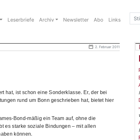
Sea
Leserbriefe
Archiv
Newsletter
Abo
Links
for:
2. Februar 2011
t hat, ist schon eine Sonderklasse. Er, der bei
itungen rund um Bonn geschrieben hat, bietet hier
e James-Bond-mäßig ein Team auf, ohne die
bt es starke soziale Bindungen – mit allen
haben können.