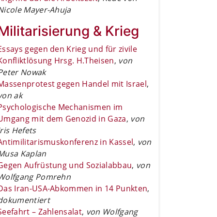
Nicole Mayer-Ahuja
Militarisierung & Krieg
Essays gegen den Krieg und für zivile
Konfliktlösung Hrsg. H.Theisen
,
von
Peter Nowak
Massenprotest gegen Handel mit Israel
,
von ak
Psychologische Mechanismen im
Umgang mit dem Genozid in Gaza
,
von
Iris Hefets
Antimilitarismuskonferenz in Kassel
,
von
Musa Kaplan
Gegen Aufrüstung und Sozialabbau
,
von
Wolfgang Pomrehn
Das Iran-USA-Abkommen in 14 Punkten
,
dokumentiert
Seefahrt – Zahlensalat
,
von Wolfgang