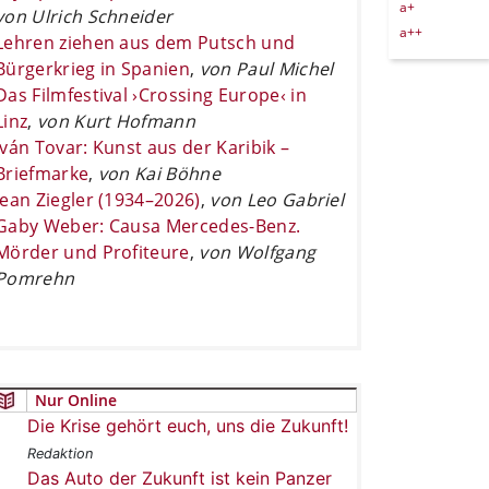
a+
von Ulrich Schneider
a++
Lehren ziehen aus dem Putsch und
Bürgerkrieg in Spanien
,
von Paul Michel
Das Filmfestival ›Crossing Europe‹ in
Linz
,
von Kurt Hofmann
Iván Tovar: Kunst aus der Karibik –
Briefmarke
,
von Kai Böhne
Jean Ziegler (1934–2026)
,
von Leo Gabriel
Gaby Weber: Causa Mercedes-Benz.
Mörder und Profiteure
,
von Wolfgang
Pomrehn
Nur Online
Die Krise gehört euch, uns die Zukunft!
Redaktion
Das Auto der Zukunft ist kein Panzer