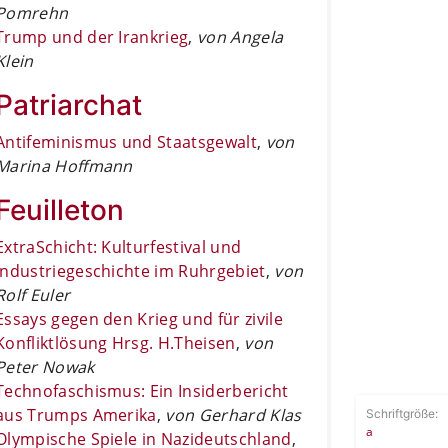
Pomrehn
Trump und der Irankrieg
,
von Angela
Klein
Patriarchat
Antifeminismus und Staatsgewalt
,
von
Marina Hoffmann
Feuilleton
ExtraSchicht: Kulturfestival und
Industriegeschichte im Ruhrgebiet
,
von
Rolf Euler
Essays gegen den Krieg und für zivile
Konfliktlösung Hrsg. H.Theisen
,
von
Peter Nowak
Technofaschismus: Ein Insiderbericht
aus Trumps Amerika
,
von Gerhard Klas
Schriftgröße:
a
Olympische Spiele in Nazideutschland
,