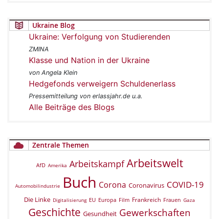
Ukraine Blog
Ukraine: Verfolgung von Studierenden
ZMINA
Klasse und Nation in der Ukraine
von Angela Klein
Hedgefonds verweigern Schuldenerlass
Pressemitteilung von erlassjahr.de u.a.
Alle Beiträge des Blogs
Zentrale Themen
Arbeitswelt
Arbeitskampf
AfD
Amerika
Buch
COVID-19
Corona
Coronavirus
Automobilindustrie
Die Linke
Frankreich
EU
Europa
Film
Frauen
Digitalisierung
Gaza
Geschichte
Gewerkschaften
Gesundheit