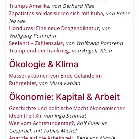
Trumps Amerika
,
von Gerhard Klas
Zapatistas solidarisieren sich mit Kuba
,
von Peter
Nowak
Honduras: Eine neue Drogendiktatur
,
von
Wolfgang Pomrehn
Seefahrt – Zahlensalat
,
von Wolfgang Pomrehn
Trump und der Irankrieg
,
von Angela Klein
Ökologie & Klima
Massenaktionen von Ende Gelände im
Ruhrgebiet
,
von Musa Kaplan
Ökonomie: Kapital & Arbeit
Geschichte und politische Macht ökonomischer
Ideen (Teil XI)
,
von Ingo Schmidt
Weg vom Achtstundentag?
,
Rolf Euler im
Gespräch mit Tobias Michel
Angriffe auf die Arbeitszeit
,
Rede von Nicole