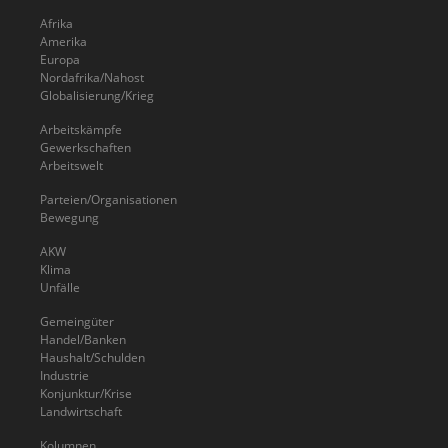
Afrika
Amerika
Europa
Nordafrika/Nahost
Globalisierung/Krieg
Arbeitskämpfe
Gewerkschaften
Arbeitswelt
Parteien/Organisationen
Bewegung
AKW
Klima
Unfälle
Gemeingüter
Handel/Banken
Haushalt/Schulden
Industrie
Konjunktur/Krise
Landwirtschaft
Kolumnen