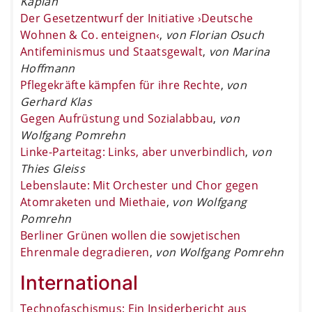
Kaplan
Der Gesetzentwurf der Initiative ›Deutsche
Wohnen & Co. enteignen‹
,
von Florian Osuch
Antifeminismus und Staatsgewalt
,
von Marina
Hoffmann
Pflegekräfte kämpfen für ihre Rechte
,
von
Gerhard Klas
Gegen Aufrüstung und Sozialabbau
,
von
Wolfgang Pomrehn
Linke-Parteitag: Links, aber unverbindlich
,
von
Thies Gleiss
Lebenslaute: Mit Orchester und Chor gegen
Atomraketen und Miethaie
,
von Wolfgang
Pomrehn
Berliner Grünen wollen die sowjetischen
Ehrenmale degradieren
,
von Wolfgang Pomrehn
International
Technofaschismus: Ein Insiderbericht aus