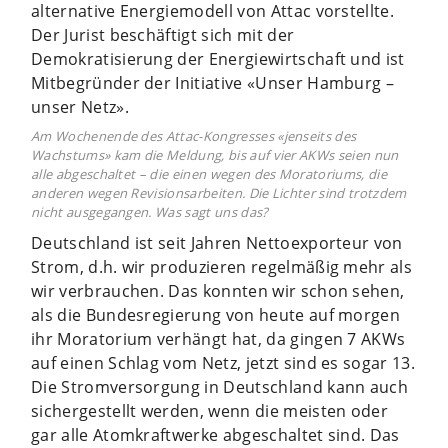
alternative Energiemodell von Attac vorstellte.
Der Jurist beschäftigt sich mit der
Demokratisierung der Energiewirtschaft und ist
Mitbegründer der Initiative «Unser Hamburg –
unser Netz».
Am Wochenende des Attac-Kongresses «jenseits des
Wachstums» kam die Meldung, bis auf vier AKWs seien nun
alle abgeschaltet – die einen wegen des Moratoriums, die
anderen wegen Revisionsarbeiten. Die Lichter sind trotzdem
nicht ausgegangen. Was sagt uns das?
Deutschland ist seit Jahren Nettoexporteur von
Strom, d.h. wir produzieren regelmäßig mehr als
wir verbrauchen. Das konnten wir schon sehen,
als die Bundesregierung von heute auf morgen
ihr Moratorium verhängt hat, da gingen 7 AKWs
auf einen Schlag vom Netz, jetzt sind es sogar 13.
Die Stromversorgung in Deutschland kann auch
sichergestellt werden, wenn die meisten oder
gar alle Atomkraftwerke abgeschaltet sind. Das