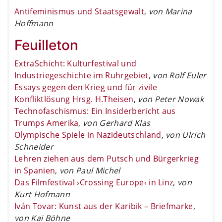
Antifeminismus und Staatsgewalt
,
von Marina
Hoffmann
Feuilleton
ExtraSchicht: Kulturfestival und
Industriegeschichte im Ruhrgebiet
,
von Rolf Euler
Essays gegen den Krieg und für zivile
Konfliktlösung Hrsg. H.Theisen
,
von Peter Nowak
Technofaschismus: Ein Insiderbericht aus
Trumps Amerika
,
von Gerhard Klas
Olympische Spiele in Nazideutschland
,
von Ulrich
Schneider
Lehren ziehen aus dem Putsch und Bürgerkrieg
in Spanien
,
von Paul Michel
Das Filmfestival ›Crossing Europe‹ in Linz
,
von
Kurt Hofmann
Iván Tovar: Kunst aus der Karibik – Briefmarke
,
von Kai Böhne