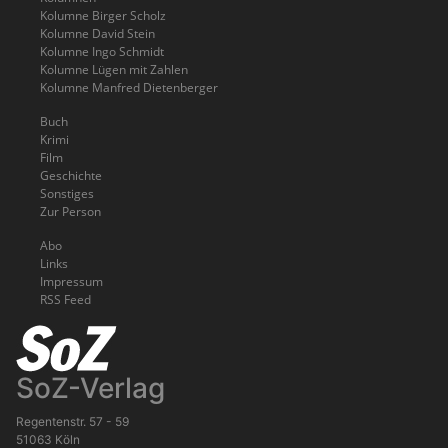
Kolumne Birger Scholz
Kolumne David Stein
Kolumne Ingo Schmidt
Kolumne Lügen mit Zahlen
Kolumne Manfred Dietenberger
Buch
Krimi
Film
Geschichte
Sonstiges
Zur Person
Abo
Links
Impressum
RSS Feed
SoZ-Verlag
Regentenstr. 57 - 59
51063 Köln