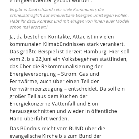
energieeffizienter gebaut wurden.
Es gibt in Deutschland sehr viele Kommunen, die
schnellstmöglich auf erneuerbare Energien umsteigen wollen.
Habt ihr dazu Kontakt und mit einigen von ihnen euer Modell
schon mal erörtert?
Ja, da bestehen Kontakte, Attac ist in vielen
kommunalen Klimabündnissen stark verankert.
Das größte Beispiel ist derzeit Hamburg. Hier soll
vom 2. bis 22.Juni ein Volksbegehren stattfinden,
das über die Rekommunalisierung der
Energieversorgung – Strom, Gas und
Fernwärme, auch über einen Teil der
Fernwärmeerzeugung – entscheidet. Da soll ein
großer Teil aus dem Kuchen der
Energiekonzerne Vattenfall und E.on
herausgeschnitten und wieder in öffentliche
Hand überführt werden.
Das Bündnis reicht vom BUND über die
evangelische Kirche bis zum Bund der