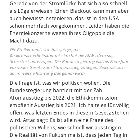
Gerede von der Stromlücke hat sich also schnell
als Lüge erwiesen. Einen Blackout kann man aber
auch bewusst inszenieren, das ist in den USA
schon mehrfach vorgekommen. Leider haben die
Energiekonzerne wegen ihres Oligopols die
Macht dazu.
Die Ethikkommission hat getagt, die
Reaktorsicherheitskommission hat die AKWs dem sog.
Stresstest unterzogen. Die Bundesregierung will bis Ende Juni
ein neues Gesetz zum Atomausstieg vorlegen. Zeichnet sich
ab, in welche Richtung das gehen wird?
Die Frage ist, was wir politisch wollen. Die
Bundesregierung hantiert mit der Zahl
Atomausstieg bis 2022, die Ethikkommission
empfiehlt Ausstieg bis 2021. Ich halte es für völlig
offen, was letzten Endes in diesem Gesetz stehen
wird. Attac sagt: Es ist allein eine Frage des
politischen Willens, wie schnell wir aussteigen.
Die Realität von Fukushima ist, dass jeden Tag in