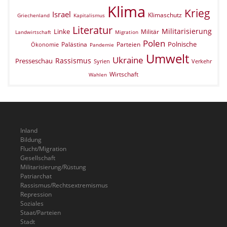
Klima
Krieg
Israel
Klimaschutz
Griechenland
Kapitalismus
Literatur
Militarisierung
Linke
Militär
Landwirtschaft
Migration
Polen
Polnische
Palästina
Parteien
Ökonomie
Pandemie
Umwelt
Ukraine
Rassismus
Presseschau
Verkehr
Syrien
Wirtschaft
Wahlen
Inland
Bildung
Flucht/Migration
Gesellschaft
Militarisierung/Rüstung
Patriarchat
Rassismus/Rechtsextremismus
Repression
Soziales
Staat/Parteien
Stadt