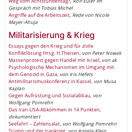
Weg vom Achtstundentag?
,
Rolf Euler im
Gespräch mit Tobias Michel
Angriffe auf die Arbeitszeit
,
Rede von Nicole
Mayer-Ahuja
Militarisierung & Krieg
Essays gegen den Krieg und für zivile
Konfliktlösung Hrsg. H.Theisen
,
von Peter Nowak
Massenprotest gegen Handel mit Israel
,
von ak
Psychologische Mechanismen im Umgang mit
dem Genozid in Gaza
,
von Iris Hefets
Antimilitarismuskonferenz in Kassel
,
von Musa
Kaplan
Gegen Aufrüstung und Sozialabbau
,
von
Wolfgang Pomrehn
Das Iran-USA-Abkommen in 14 Punkten
,
dokumentiert
Seefahrt – Zahlensalat
,
von Wolfgang Pomrehn
Trump und der Irankrieg
,
von Angela Klein