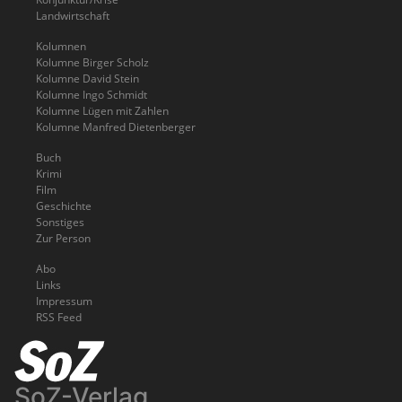
Landwirtschaft
Kolumnen
Kolumne Birger Scholz
Kolumne David Stein
Kolumne Ingo Schmidt
Kolumne Lügen mit Zahlen
Kolumne Manfred Dietenberger
Buch
Krimi
Film
Geschichte
Sonstiges
Zur Person
Abo
Links
Impressum
RSS Feed
SoZ-Verlag