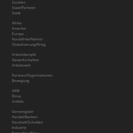
Soziales
Staat/Parteien
Stadt
Afrika
Amerika
Europa
Nordafrika/Nahost
Globalisierung/Krieg
Arbeitskämpfe
Gewerkschaften
Arbeitswelt
Parteien/Organisationen
Bewegung
AKW
Klima
Unfälle
Gemeingüter
Handel/Banken
Haushalt/Schulden
Industrie
Konjunktur/Krise