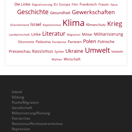
Die Linke
Frankreich
EU
Europa
Film
Frauen
Digitalisierung
Gaza
Geschichte
Gewerkschaften
Gesundheit
Klima
Krieg
Israel
Klimaschutz
Griechenland
Kapitalismus
Literatur
Militarisierung
Linke
Militär
Landwirtschaft
Migration
Polen
Polnische
Palästina
Parteien
Ökonomie
Pandemie
Umwelt
Ukraine
Rassismus
Presseschau
Verkehr
Syrien
Wirtschaft
Wahlen
Inland
Bildung
Flucht/Migration
Gesellschaft
Militarisierung/Rüstung
Patriarchat
Rassismus/Rechtsextremismus
Repression