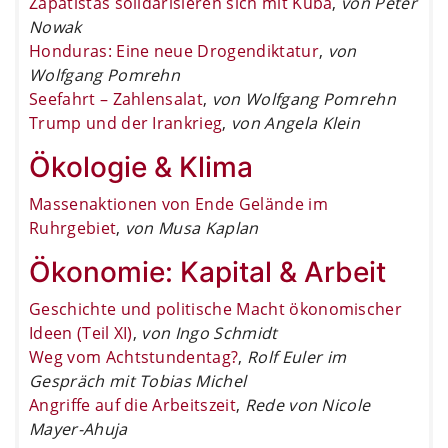
Zapatistas solidarisieren sich mit Kuba
,
von Peter
Nowak
Honduras: Eine neue Drogendiktatur
,
von
Wolfgang Pomrehn
Seefahrt – Zahlensalat
,
von Wolfgang Pomrehn
Trump und der Irankrieg
,
von Angela Klein
Ökologie & Klima
Massenaktionen von Ende Gelände im
Ruhrgebiet
,
von Musa Kaplan
Ökonomie: Kapital & Arbeit
Geschichte und politische Macht ökonomischer
Ideen (Teil XI)
,
von Ingo Schmidt
Weg vom Achtstundentag?
,
Rolf Euler im
Gespräch mit Tobias Michel
Angriffe auf die Arbeitszeit
,
Rede von Nicole
Mayer-Ahuja