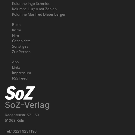
Kolumne Ingo Schmidt
Kolumne Lügen mit Zahlen
Kolumne Manfred Dietenberger
Buch
Krimi
Film
Geschichte
Sonstiges
Zur Person
Abo
Links
Impressum
RSS Feed
SoZ-Verlag
Regentenstr. 57 - 59
51063 Köln
Tel.: 0221 9231196