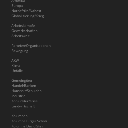
Amerika
Europa
Nordafrika/Nahost
Globalisierung/Krieg
Arbeitskämpfe
Gewerkschaften
Arbeitswelt
Parteien/Organisationen
Bewegung
AKW
Klima
Unfälle
Gemeingüter
Handel/Banken
Haushalt/Schulden
Industrie
Konjunktur/Krise
Landwirtschaft
Kolumnen
Kolumne Birger Scholz
Kolumne David Stein