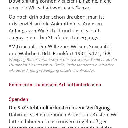
Downshifting können vielleicht Einzelne, nicht
aber die Wirtschaftsweise als Ganze.
Ob noch drin oder schon draußen, man ist
existenziell auf die Ankunft eines Anderen
Anfangs von Wirtschaft und Gesellschaft
angewiesen – bei Strafe des Untergangs.
*M.Foucault: Der Wille zum Wissen. Sexualität
und Wahrheit, Bd.I, Frankfurt 1983, S.171, 168.
Wolfgang Ratzel verantwortet das Autonome Seminar an der
Humboldt-Universität zu Berlin, insbesondere die Initiative
«Anderer Anfang» (wolfgang.ratzel@t-online.de).
Kommentar zu diesem Artikel hinterlassen
Spenden
Die SoZ steht online kostenlos zur Verfügung.
Dahinter stehen dennoch Arbeit und Kosten. Wir
bitten daher vor allem unsere regelmäßigen