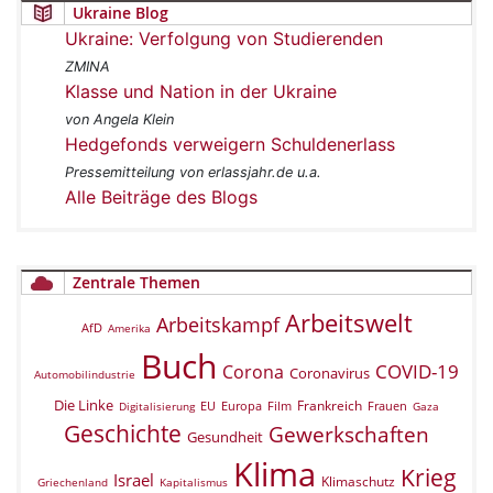
Ukraine Blog
Ukraine: Verfolgung von Studierenden
ZMINA
Klasse und Nation in der Ukraine
von Angela Klein
Hedgefonds verweigern Schuldenerlass
Pressemitteilung von erlassjahr.de u.a.
Alle Beiträge des Blogs
Zentrale Themen
Arbeitswelt
Arbeitskampf
AfD
Amerika
Buch
COVID-19
Corona
Coronavirus
Automobilindustrie
Die Linke
Frankreich
EU
Europa
Film
Frauen
Digitalisierung
Gaza
Geschichte
Gewerkschaften
Gesundheit
Klima
Krieg
Israel
Klimaschutz
Griechenland
Kapitalismus