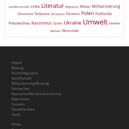
Literatur
Militarisierung
Linke
Militär
Landwirtschaft
Migration
Polen
Polnische
Palästina
Parteien
Ökonomie
Pandemie
Umwelt
Ukraine
Rassismus
Presseschau
Verkehr
Syrien
Wirtschaft
Wahlen
Inland
Bildung
Flucht/Migration
Gesellschaft
Militarisierung/Rüstung
Patriarchat
Rassismus/Rechtsextremismus
Repression
Soziales
Staat/Parteien
Stadt
Afrika