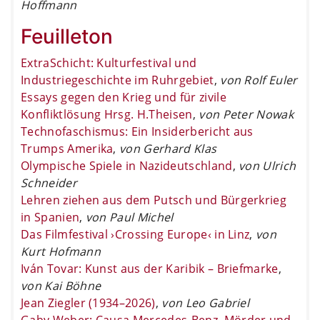
Hoffmann
Feuilleton
ExtraSchicht: Kulturfestival und
Industriegeschichte im Ruhrgebiet
,
von Rolf Euler
Essays gegen den Krieg und für zivile
Konfliktlösung Hrsg. H.Theisen
,
von Peter Nowak
Technofaschismus: Ein Insiderbericht aus
Trumps Amerika
,
von Gerhard Klas
Olympische Spiele in Nazideutschland
,
von Ulrich
Schneider
Lehren ziehen aus dem Putsch und Bürgerkrieg
in Spanien
,
von Paul Michel
Das Filmfestival ›Crossing Europe‹ in Linz
,
von
Kurt Hofmann
Iván Tovar: Kunst aus der Karibik – Briefmarke
,
von Kai Böhne
Jean Ziegler (1934–2026)
,
von Leo Gabriel
Gaby Weber: Causa Mercedes-Benz. Mörder und