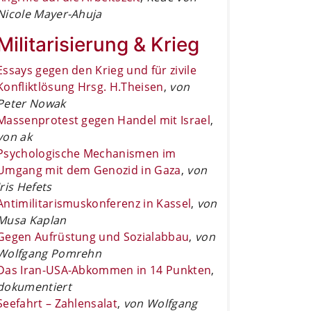
Nicole Mayer-Ahuja
Militarisierung & Krieg
Essays gegen den Krieg und für zivile
Konfliktlösung Hrsg. H.Theisen
,
von
Peter Nowak
Massenprotest gegen Handel mit Israel
,
von ak
Psychologische Mechanismen im
Umgang mit dem Genozid in Gaza
,
von
Iris Hefets
Antimilitarismuskonferenz in Kassel
,
von
Musa Kaplan
Gegen Aufrüstung und Sozialabbau
,
von
Wolfgang Pomrehn
Das Iran-USA-Abkommen in 14 Punkten
,
dokumentiert
Seefahrt – Zahlensalat
,
von Wolfgang