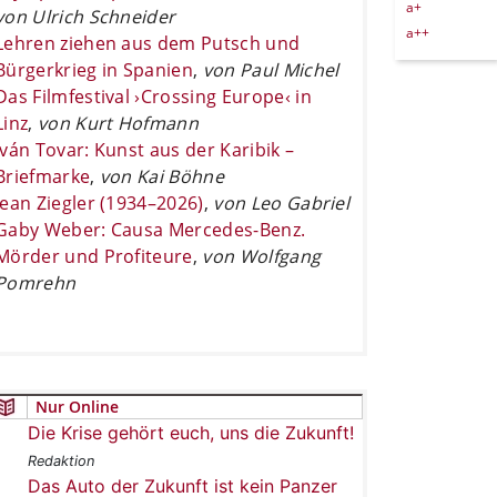
a+
von Ulrich Schneider
a++
Lehren ziehen aus dem Putsch und
Bürgerkrieg in Spanien
,
von Paul Michel
Das Filmfestival ›Crossing Europe‹ in
Linz
,
von Kurt Hofmann
Iván Tovar: Kunst aus der Karibik –
Briefmarke
,
von Kai Böhne
Jean Ziegler (1934–2026)
,
von Leo Gabriel
Gaby Weber: Causa Mercedes-Benz.
Mörder und Profiteure
,
von Wolfgang
Pomrehn
Nur Online
Die Krise gehört euch, uns die Zukunft!
Redaktion
Das Auto der Zukunft ist kein Panzer