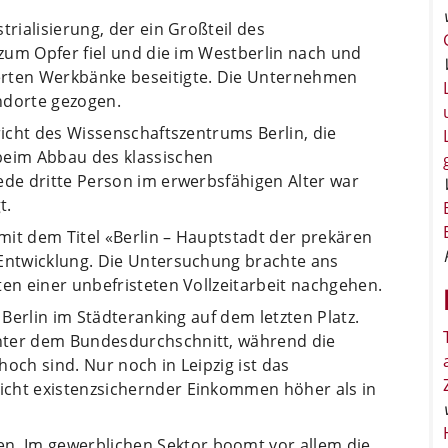
trialisierung, der ein Großteil des
 zum Opfer fiel und die im Westberlin nach und
erten Werkbänke beseitigte. Die Unternehmen
ndorte gezogen.
richt des Wissenschaftszentrums Berlin, die
beim Abbau des klassischen
ede dritte Person im erwerbsfähigen Alter war
t.
mit dem Titel «Berlin – Hauptstadt der prekären
 Entwicklung. Die Untersuchung brachte ans
ten einer unbefristeten Vollzeitarbeit nachgehen.
 Berlin im Städteranking auf dem letzten Platz.
nter dem Bundesdurchschnitt, während die
och sind. Nur noch in Leipzig ist das
icht existenzsichernder Einkommen höher als in
. Im gewerblichen Sektor boomt vor allem die