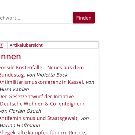
rch
Finden
Artikelübersicht
Innen
Fossile Kostenfalle – Neues aus dem
Bundestag
,
von Violetta Bock
Antimilitarismuskonferenz in Kassel
,
von
Musa Kaplan
Der Gesetzentwurf der Initiative
›Deutsche Wohnen & Co. enteignen‹
,
von Florian Osuch
Antifeminismus und Staatsgewalt
,
von
Marina Hoffmann
Pflegekräfte kämpfen für ihre Rechte
,