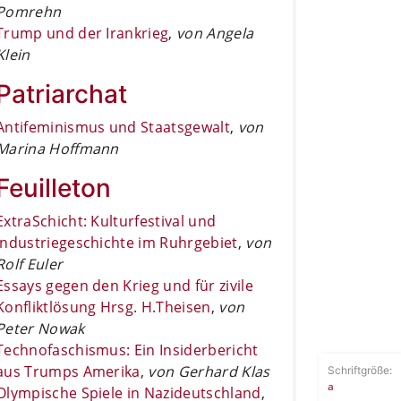
Pomrehn
Trump und der Irankrieg
,
von Angela
Klein
Patriarchat
Antifeminismus und Staatsgewalt
,
von
Marina Hoffmann
Feuilleton
ExtraSchicht: Kulturfestival und
Industriegeschichte im Ruhrgebiet
,
von
Rolf Euler
Essays gegen den Krieg und für zivile
Konfliktlösung Hrsg. H.Theisen
,
von
Peter Nowak
Technofaschismus: Ein Insiderbericht
aus Trumps Amerika
,
von Gerhard Klas
Schriftgröße:
a
Olympische Spiele in Nazideutschland
,