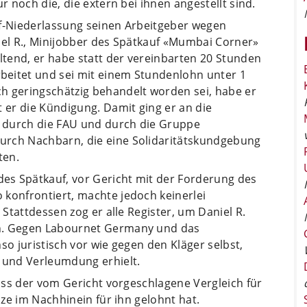
r noch die, die extern bei ihnen angestellt sind.
uf-Niederlassung seinen Arbeitgeber wegen
iel R., Minijobber des Spätkauf «Mumbai Corner»
eltend, er habe statt der vereinbarten 20 Stunden
beitet und sei mit einem Stundenlohn unter 1
h geringschätzig behandelt worden sei, habe er
t er die Kündigung. Damit ging er an die
ng durch die FAU und durch die Gruppe
urch Nachbarn, die eine Solidaritätskundgebung
ten.
es Spätkauf, vor Gericht mit der Forderung des
 konfrontiert, machte jedoch keinerlei
 Stattdessen zog er alle Register, um Daniel R.
rn. Gegen Labournet Germany und das
so juristisch vor wie gegen den Kläger selbst,
 und Verleumdung erhielt.
dass der vom Gericht vorgeschlagene Vergleich für
nze im Nachhinein für ihn gelohnt hat.