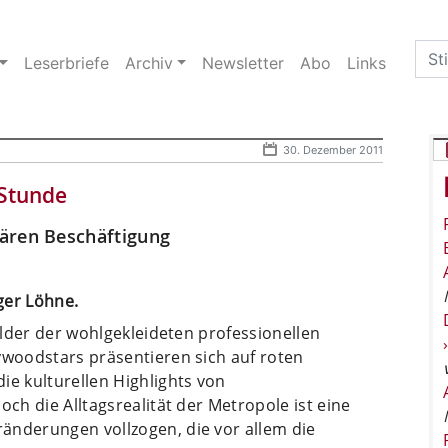
Sea
Leserbriefe
Archiv
Newsletter
Abo
Links
for:
30. Dezember 2011
 Stunde
ären Beschäftigung
ger Löhne.
Bilder der wohlgekleideten professionellen
ywoodstars präsentieren sich auf roten
ie kulturellen Highlights von
och die Alltagsrealität der Metropole ist eine
änderungen vollzogen, die vor allem die