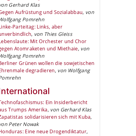
von Gerhard Klas
Gegen Aufrüstung und Sozialabbau
,
von
Wolfgang Pomrehn
Linke-Parteitag: Links, aber
unverbindlich
,
von Thies Gleiss
Lebenslaute: Mit Orchester und Chor
gegen Atomraketen und Miethaie
,
von
Wolfgang Pomrehn
Berliner Grünen wollen die sowjetischen
Ehrenmale degradieren
,
von Wolfgang
Pomrehn
International
Technofaschismus: Ein Insiderbericht
aus Trumps Amerika
,
von Gerhard Klas
Zapatistas solidarisieren sich mit Kuba
,
von Peter Nowak
Honduras: Eine neue Drogendiktatur
,