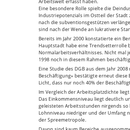
Arbeitswelt erfasst haben.
Eine besondere Rolle spielte die Deindus
Industriepotenzials im Ostteil der Stadt
nach die subventionsgestützen verläng
sind nach der Wende an lukrativere Sta
Bereits im Jahr 2000 konstatierte ein Be
Hauptstadt habe eine Trendsetterrolle 
Normalarbeitsverhältnisses. Nicht mal j
1998 noch in diesem Rahmen beschäftig
Eine Studie des DGB aus dem Jahr 2008 
Beschäftigung» bestätigte erneut diese
Licht, dass nur noch 40% der Beschäftig
Im Vergleich der Arbeitsplatzdichte liegt
Das Einkommensniveau liegt deutlich u
geleisteten Arbeitsstunden nirgends so h
Lohnniveau niedriger und der Umfang n
der Spreemetropole.
Davon sind kaum Bereiche ausgenommen