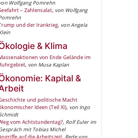
von Wolfgang Pomrehn
Seefahrt – Zahlensalat
,
von Wolfgang
Pomrehn
Trump und der Irankrieg
,
von Angela
Klein
Ökologie & Klima
Massenaktionen von Ende Gelände im
Ruhrgebiet
,
von Musa Kaplan
Ökonomie: Kapital &
Arbeit
Geschichte und politische Macht
ökonomischer Ideen (Teil XI)
,
von Ingo
Schmidt
Weg vom Achtstundentag?
,
Rolf Euler im
Gespräch mit Tobias Michel
Angriffe auf die Arbeitszeit
,
Rede von