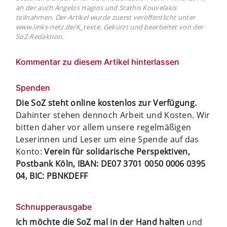
an der auch Angelos Hagios und Stathis Kouvelakis
teilnahmen. Der Artikel wurde zuerst veröffentlicht unter
www.links-netz.de/K_texte. Gekürzt und bearbeitet von der
SoZ-Redaktion.
Kommentar zu diesem Artikel hinterlassen
Spenden
Die SoZ steht online kostenlos zur Verfügung.
Dahinter stehen dennoch Arbeit und Kosten. Wir
bitten daher vor allem unsere regelmäßigen
Leserinnen und Leser um eine Spende auf das
Konto:
Verein für solidarische Perspektiven,
Postbank Köln, IBAN: DE07 3701 0050 0006 0395
04, BIC: PBNKDEFF
Schnupperausgabe
Ich möchte die SoZ mal in der Hand halten
und