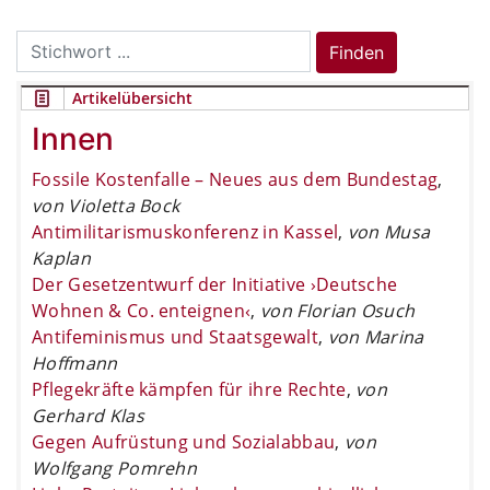
Search
Finden
for:
Artikelübersicht
Innen
Fossile Kostenfalle – Neues aus dem Bundestag
,
von Violetta Bock
Antimilitarismuskonferenz in Kassel
,
von Musa
Kaplan
Der Gesetzentwurf der Initiative ›Deutsche
Wohnen & Co. enteignen‹
,
von Florian Osuch
Antifeminismus und Staatsgewalt
,
von Marina
Hoffmann
Pflegekräfte kämpfen für ihre Rechte
,
von
Gerhard Klas
Gegen Aufrüstung und Sozialabbau
,
von
Wolfgang Pomrehn