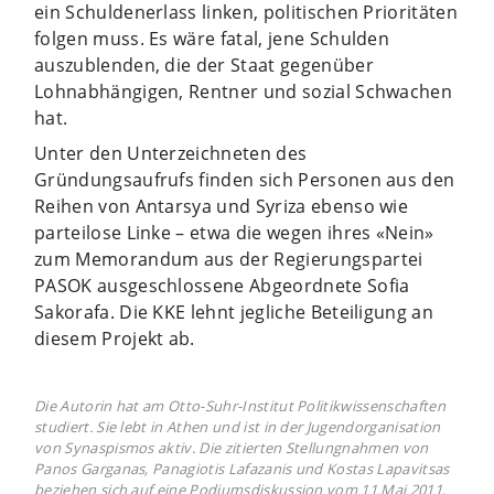
ein Schuldenerlass linken, politischen Prioritäten
folgen muss. Es wäre fatal, jene Schulden
auszublenden, die der Staat gegenüber
Lohnabhängigen, Rentner und sozial Schwachen
hat.
Unter den Unterzeichneten des
Gründungsaufrufs finden sich Personen aus den
Reihen von Antarsya und Syriza ebenso wie
parteilose Linke – etwa die wegen ihres «Nein»
zum Memorandum aus der Regierungspartei
PASOK ausgeschlossene Abgeordnete Sofia
Sakorafa. Die KKE lehnt jegliche Beteiligung an
diesem Projekt ab.
Die Autorin hat am Otto-Suhr-Institut Politikwissenschaften
studiert. Sie lebt in Athen und ist in der Jugendorganisation
von Synaspismos aktiv. Die zitierten Stellungnahmen von
Panos Garganas, Panagiotis Lafazanis und Kostas Lapavitsas
beziehen sich auf eine Podiumsdiskussion vom 11.Mai 2011,