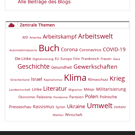
Alle Beiträge des Blogs
Zentrale Themen
Arbeitswelt
Arbeitskampf
AfD
Amerika
Buch
COVID-19
Corona
Coronavirus
Automobilindustrie
Die Linke
Frankreich
EU
Europa
Film
Frauen
Digitalisierung
Gaza
Geschichte
Gewerkschaften
Gesundheit
Klima
Krieg
Israel
Klimaschutz
Griechenland
Kapitalismus
Literatur
Militarisierung
Linke
Militär
Landwirtschaft
Migration
Polen
Polnische
Palästina
Parteien
Ökonomie
Pandemie
Umwelt
Ukraine
Rassismus
Presseschau
Verkehr
Syrien
Wirtschaft
Wahlen