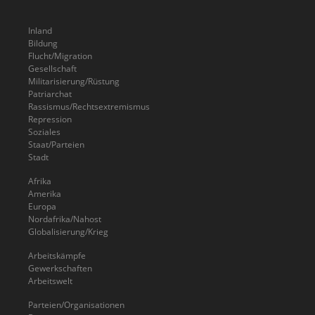
Inland
Bildung
Flucht/Migration
Gesellschaft
Militarisierung/Rüstung
Patriarchat
Rassismus/Rechtsextremismus
Repression
Soziales
Staat/Parteien
Stadt
Afrika
Amerika
Europa
Nordafrika/Nahost
Globalisierung/Krieg
Arbeitskämpfe
Gewerkschaften
Arbeitswelt
Parteien/Organisationen