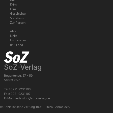
Krimi
Film
Geschichte
Sonstiges
Zur Person
Abo
Links
Impressum
RSS Feed
SoZ-Verlag
Regentenstr. 57 - 59
51063 Köln
Tel.: 0221 9231196
Fax: 0221 9231197
redaktion@soz-verlag.de
E-Mail:
Anmelden
© Sozialistische Zeitung 1998 - 2026
|