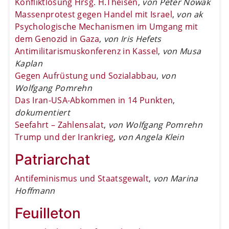
Konfliktlösung Hrsg. H.Theisen
,
von Peter Nowak
Massenprotest gegen Handel mit Israel
,
von ak
Psychologische Mechanismen im Umgang mit
dem Genozid in Gaza
,
von Iris Hefets
Antimilitarismuskonferenz in Kassel
,
von Musa
Kaplan
Gegen Aufrüstung und Sozialabbau
,
von
Wolfgang Pomrehn
Das Iran-USA-Abkommen in 14 Punkten
,
dokumentiert
Seefahrt – Zahlensalat
,
von Wolfgang Pomrehn
Trump und der Irankrieg
,
von Angela Klein
Patriarchat
Antifeminismus und Staatsgewalt
,
von Marina
Hoffmann
Feuilleton