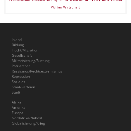
Wirtschaft
Wahlen
Inland
Bildung
Flucht/Migration
Gesellschaft
Militarisierung/Rüstung
Patriarchat
Rassismus/Rechtsextremismus
Repression
Soziales
Staat/Parteien
Stadt
Afrika
Amerika
Europa
Nordafrika/Nahost
Globalisierung/Krieg