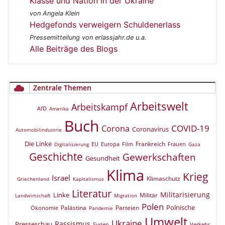
Klasse und Nation in der Ukraine
von Angela Klein
Hedgefonds verweigern Schuldenerlass
Pressemitteilung von erlassjahr.de u.a.
Alle Beiträge des Blogs
Zentrale Themen
Arbeitswelt
Arbeitskampf
AfD
Amerika
Buch
COVID-19
Corona
Coronavirus
Automobilindustrie
Die Linke
Frankreich
EU
Europa
Film
Frauen
Digitalisierung
Gaza
Geschichte
Gewerkschaften
Gesundheit
Klima
Krieg
Israel
Klimaschutz
Griechenland
Kapitalismus
Literatur
Militarisierung
Linke
Militär
Landwirtschaft
Migration
Polen
Polnische
Palästina
Parteien
Ökonomie
Pandemie
Umwelt
Ukraine
Rassismus
Presseschau
Verkehr
Syrien