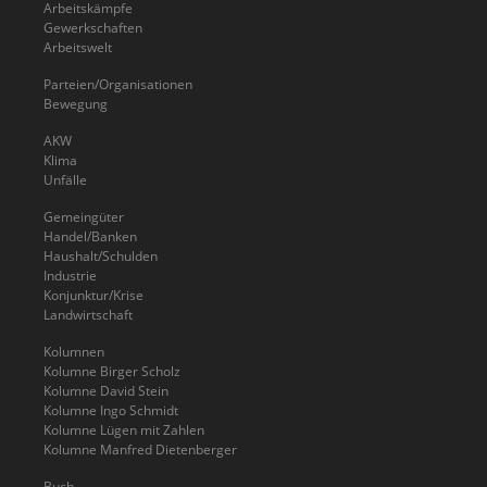
Arbeitskämpfe
Gewerkschaften
Arbeitswelt
Parteien/Organisationen
Bewegung
AKW
Klima
Unfälle
Gemeingüter
Handel/Banken
Haushalt/Schulden
Industrie
Konjunktur/Krise
Landwirtschaft
Kolumnen
Kolumne Birger Scholz
Kolumne David Stein
Kolumne Ingo Schmidt
Kolumne Lügen mit Zahlen
Kolumne Manfred Dietenberger
Buch