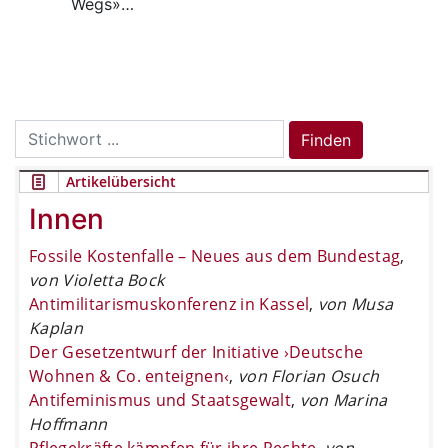
Wegs»…
Search
Finden
for:
Artikelübersicht
Innen
Fossile Kostenfalle – Neues aus dem Bundestag
,
von Violetta Bock
Antimilitarismuskonferenz in Kassel
,
von Musa
Kaplan
Der Gesetzentwurf der Initiative ›Deutsche
Wohnen & Co. enteignen‹
,
von Florian Osuch
Antifeminismus und Staatsgewalt
,
von Marina
Hoffmann
Pflegekräfte kämpfen für ihre Rechte
,
von