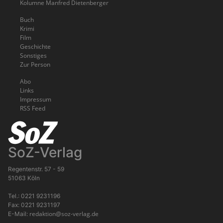
Kolumne Manfred Dietenberger
Buch
Krimi
Film
Geschichte
Sonstiges
Zur Person
Abo
Links
Impressum
RSS Feed
SoZ-Verlag
Regentenstr. 57 - 59
51063 Köln
Tel.: 0221 9231196
Fax: 0221 9231197
redaktion@soz-verlag.de
E-Mail: