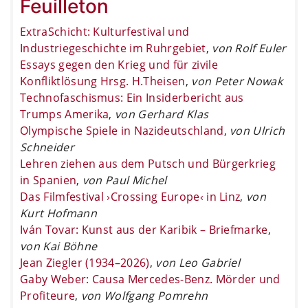
Feuilleton
ExtraSchicht: Kulturfestival und
Industriegeschichte im Ruhrgebiet
,
von Rolf Euler
Essays gegen den Krieg und für zivile
Konfliktlösung Hrsg. H.Theisen
,
von Peter Nowak
Technofaschismus: Ein Insiderbericht aus
Trumps Amerika
,
von Gerhard Klas
Olympische Spiele in Nazideutschland
,
von Ulrich
Schneider
Lehren ziehen aus dem Putsch und Bürgerkrieg
in Spanien
,
von Paul Michel
Das Filmfestival ›Crossing Europe‹ in Linz
,
von
Kurt Hofmann
Iván Tovar: Kunst aus der Karibik – Briefmarke
,
von Kai Böhne
Jean Ziegler (1934–2026)
,
von Leo Gabriel
Gaby Weber: Causa Mercedes-Benz. Mörder und
Profiteure
,
von Wolfgang Pomrehn