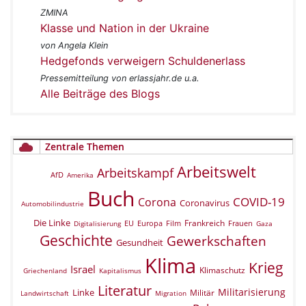
ZMINA
Klasse und Nation in der Ukraine
von Angela Klein
Hedgefonds verweigern Schuldenerlass
Pressemitteilung von erlassjahr.de u.a.
Alle Beiträge des Blogs
Zentrale Themen
Arbeitswelt
Arbeitskampf
AfD
Amerika
Buch
COVID-19
Corona
Coronavirus
Automobilindustrie
Die Linke
Frankreich
EU
Europa
Film
Frauen
Digitalisierung
Gaza
Geschichte
Gewerkschaften
Gesundheit
Klima
Krieg
Israel
Klimaschutz
Griechenland
Kapitalismus
Literatur
Militarisierung
Linke
Militär
Landwirtschaft
Migration