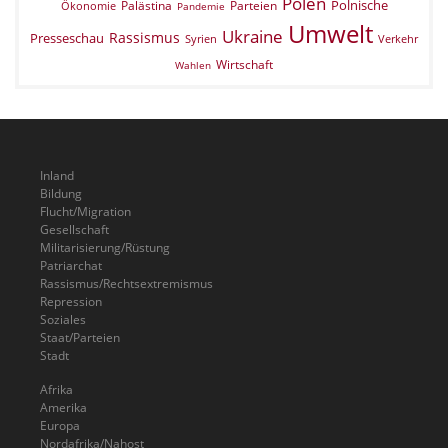
Polen
Polnische
Palästina
Parteien
Ökonomie
Pandemie
Umwelt
Ukraine
Rassismus
Presseschau
Verkehr
Syrien
Wirtschaft
Wahlen
Inland
Bildung
Flucht/Migration
Gesellschaft
Militarisierung/Rüstung
Patriarchat
Rassismus/Rechtsextremismus
Repression
Soziales
Staat/Parteien
Stadt
Afrika
Amerika
Europa
Nordafrika/Nahost