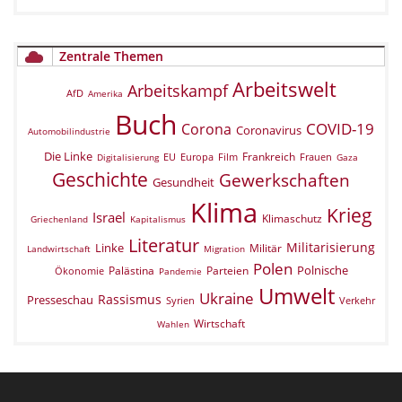
Zentrale Themen
Arbeitswelt
Arbeitskampf
AfD
Amerika
Buch
COVID-19
Corona
Coronavirus
Automobilindustrie
Die Linke
Frankreich
EU
Europa
Film
Frauen
Digitalisierung
Gaza
Geschichte
Gewerkschaften
Gesundheit
Klima
Krieg
Israel
Klimaschutz
Griechenland
Kapitalismus
Literatur
Militarisierung
Linke
Militär
Landwirtschaft
Migration
Polen
Polnische
Palästina
Parteien
Ökonomie
Pandemie
Umwelt
Ukraine
Rassismus
Presseschau
Verkehr
Syrien
Wirtschaft
Wahlen