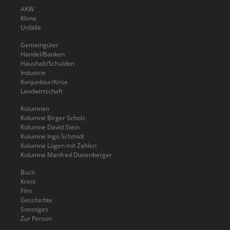
AKW
Klima
Unfälle
Gemeingüter
Handel/Banken
Haushalt/Schulden
Industrie
Konjunktur/Krise
Landwirtschaft
Kolumnen
Kolumne Birger Scholz
Kolumne David Stein
Kolumne Ingo Schmidt
Kolumne Lügen mit Zahlen
Kolumne Manfred Dietenberger
Buch
Krimi
Film
Geschichte
Sonstiges
Zur Person