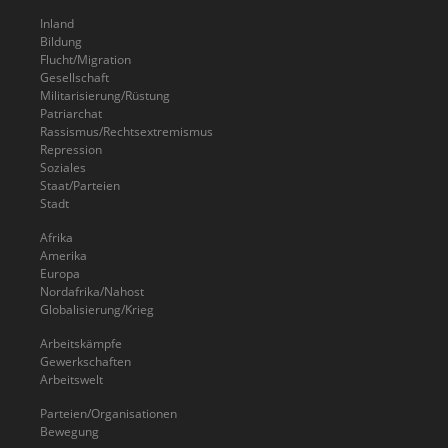
Inland
Bildung
Flucht/Migration
Gesellschaft
Militarisierung/Rüstung
Patriarchat
Rassismus/Rechtsextremismus
Repression
Soziales
Staat/Parteien
Stadt
Afrika
Amerika
Europa
Nordafrika/Nahost
Globalisierung/Krieg
Arbeitskämpfe
Gewerkschaften
Arbeitswelt
Parteien/Organisationen
Bewegung