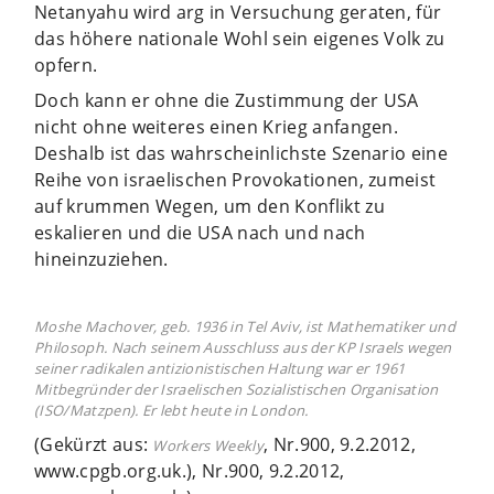
Netanyahu wird arg in Versuchung geraten, für
das höhere nationale Wohl sein eigenes Volk zu
opfern.
Doch kann er ohne die Zustimmung der USA
nicht ohne weiteres einen Krieg anfangen.
Deshalb ist das wahrscheinlichste Szenario eine
Reihe von israelischen Provokationen, zumeist
auf krummen Wegen, um den Konflikt zu
eskalieren und die USA nach und nach
hineinzuziehen.
Moshe Machover, geb. 1936 in Tel Aviv, ist Mathematiker und
Philosoph. Nach seinem Ausschluss aus der KP Israels wegen
seiner radikalen antizionistischen Haltung war er 1961
Mitbegründer der Israelischen Sozialistischen Organisation
(ISO/Matzpen). Er lebt heute in London.
(Gekürzt aus:
, Nr.900, 9.2.2012,
Workers Weekly
www.cpgb.org.uk.), Nr.900, 9.2.2012,