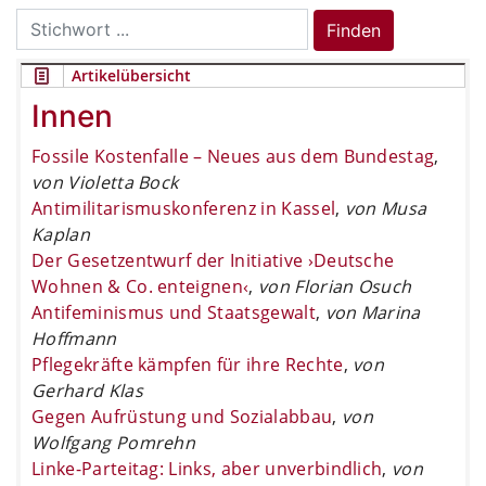
Search
Finden
for:
Artikelübersicht
Innen
Fossile Kostenfalle – Neues aus dem Bundestag
,
von Violetta Bock
Antimilitarismuskonferenz in Kassel
,
von Musa
Kaplan
Der Gesetzentwurf der Initiative ›Deutsche
Wohnen & Co. enteignen‹
,
von Florian Osuch
Antifeminismus und Staatsgewalt
,
von Marina
Hoffmann
Pflegekräfte kämpfen für ihre Rechte
,
von
Gerhard Klas
Gegen Aufrüstung und Sozialabbau
,
von
Wolfgang Pomrehn
Linke-Parteitag: Links, aber unverbindlich
,
von