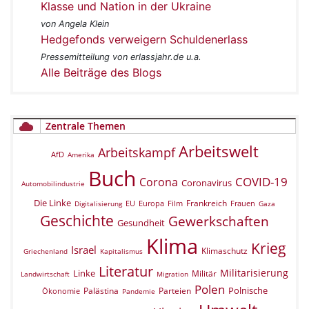
Klasse und Nation in der Ukraine
von Angela Klein
Hedgefonds verweigern Schuldenerlass
Pressemitteilung von erlassjahr.de u.a.
Alle Beiträge des Blogs
Zentrale Themen
Arbeitswelt
Arbeitskampf
AfD
Amerika
Buch
COVID-19
Corona
Coronavirus
Automobilindustrie
Die Linke
Frankreich
EU
Europa
Film
Frauen
Digitalisierung
Gaza
Geschichte
Gewerkschaften
Gesundheit
Klima
Krieg
Israel
Klimaschutz
Griechenland
Kapitalismus
Literatur
Militarisierung
Linke
Militär
Landwirtschaft
Migration
Polen
Polnische
Palästina
Parteien
Ökonomie
Pandemie