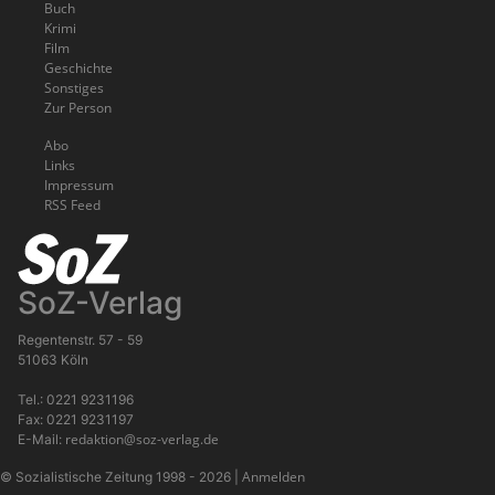
Buch
Krimi
Film
Geschichte
Sonstiges
Zur Person
Abo
Links
Impressum
RSS Feed
SoZ-Verlag
Regentenstr. 57 - 59
51063 Köln
Tel.: 0221 9231196
Fax: 0221 9231197
redaktion@soz-verlag.de
E-Mail:
Anmelden
© Sozialistische Zeitung 1998 - 2026
|