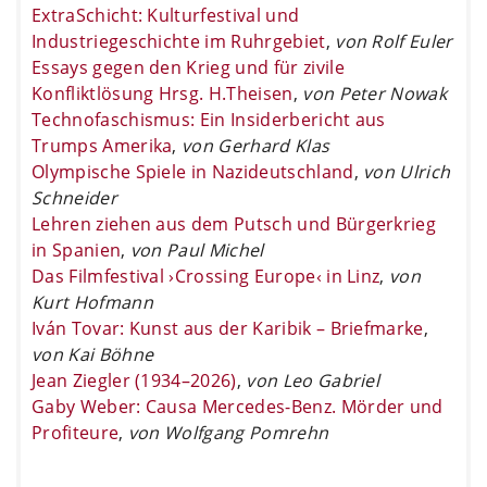
ExtraSchicht: Kulturfestival und
Industriegeschichte im Ruhrgebiet
,
von Rolf Euler
Essays gegen den Krieg und für zivile
Konfliktlösung Hrsg. H.Theisen
,
von Peter Nowak
Technofaschismus: Ein Insiderbericht aus
Trumps Amerika
,
von Gerhard Klas
Olympische Spiele in Nazideutschland
,
von Ulrich
Schneider
Lehren ziehen aus dem Putsch und Bürgerkrieg
in Spanien
,
von Paul Michel
Das Filmfestival ›Crossing Europe‹ in Linz
,
von
Kurt Hofmann
Iván Tovar: Kunst aus der Karibik – Briefmarke
,
von Kai Böhne
Jean Ziegler (1934–2026)
,
von Leo Gabriel
Gaby Weber: Causa Mercedes-Benz. Mörder und
Profiteure
,
von Wolfgang Pomrehn