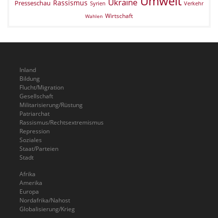
Umwelt
Ukraine
Rassismus
Presseschau
Verkehr
Syrien
Wirtschaft
Wahlen
Inland
Bildung
Flucht/Migration
Gesellschaft
Militarisierung/Rüstung
Patriarchat
Rassismus/Rechtsextremismus
Repression
Soziales
Staat/Parteien
Stadt
Afrika
Amerika
Europa
Nordafrika/Nahost
Globalisierung/Krieg