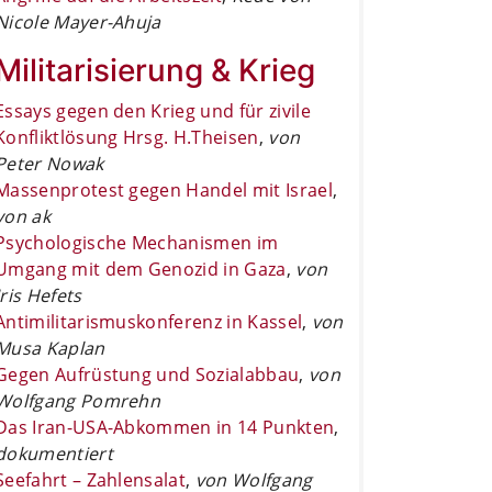
Nicole Mayer-Ahuja
Militarisierung & Krieg
Essays gegen den Krieg und für zivile
Konfliktlösung Hrsg. H.Theisen
,
von
Peter Nowak
Massenprotest gegen Handel mit Israel
,
von ak
Psychologische Mechanismen im
Umgang mit dem Genozid in Gaza
,
von
Iris Hefets
Antimilitarismuskonferenz in Kassel
,
von
Musa Kaplan
Gegen Aufrüstung und Sozialabbau
,
von
Wolfgang Pomrehn
Das Iran-USA-Abkommen in 14 Punkten
,
dokumentiert
Seefahrt – Zahlensalat
,
von Wolfgang