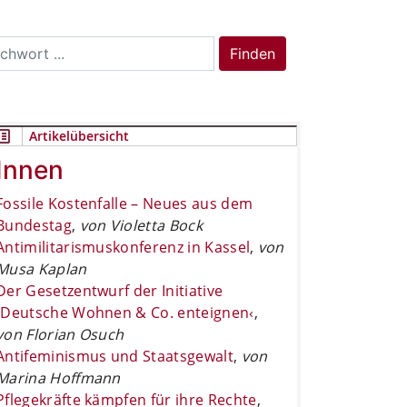
rch
Finden
Artikelübersicht
Innen
Fossile Kostenfalle – Neues aus dem
Bundestag
,
von Violetta Bock
Antimilitarismuskonferenz in Kassel
,
von
Musa Kaplan
Der Gesetzentwurf der Initiative
›Deutsche Wohnen & Co. enteignen‹
,
von Florian Osuch
Antifeminismus und Staatsgewalt
,
von
Marina Hoffmann
Pflegekräfte kämpfen für ihre Rechte
,