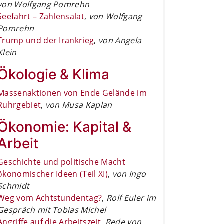
von Wolfgang Pomrehn
Seefahrt – Zahlensalat
,
von Wolfgang
Pomrehn
Trump und der Irankrieg
,
von Angela
Klein
Ökologie & Klima
Massenaktionen von Ende Gelände im
Ruhrgebiet
,
von Musa Kaplan
Ökonomie: Kapital &
Arbeit
Geschichte und politische Macht
ökonomischer Ideen (Teil XI)
,
von Ingo
Schmidt
Weg vom Achtstundentag?
,
Rolf Euler im
Gespräch mit Tobias Michel
Angriffe auf die Arbeitszeit
,
Rede von