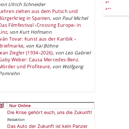
a+
von Ulrich Schneider
a++
Lehren ziehen aus dem Putsch und
Bürgerkrieg in Spanien
,
von Paul Michel
Das Filmfestival ›Crossing Europe‹ in
Linz
,
von Kurt Hofmann
Iván Tovar: Kunst aus der Karibik –
Briefmarke
,
von Kai Böhne
Jean Ziegler (1934–2026)
,
von Leo Gabriel
Gaby Weber: Causa Mercedes-Benz.
Mörder und Profiteure
,
von Wolfgang
Pomrehn
Nur Online
Die Krise gehört euch, uns die Zukunft!
Redaktion
Das Auto der Zukunft ist kein Panzer