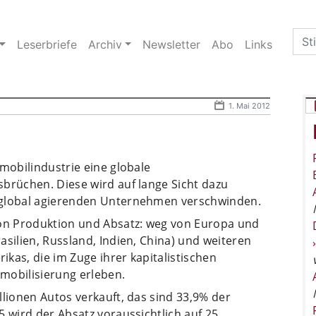
Sea
Leserbriefe
Archiv
Newsletter
Abo
Links
for:
1. Mai 2012
omobilindustrie eine globale
sbrüchen. Diese wird auf lange Sicht dazu
 global agierenden Unternehmen verschwinden.
von Produktion und Absatz: weg von Europa und
asilien, Russland, Indien, China) und weiteren
kas, die im Zuge ihrer kapitalistischen
mobilisierung erleben.
llionen Autos verkauft, das sind 33,9% der
5 wird der Absatz voraussichtlich auf 25