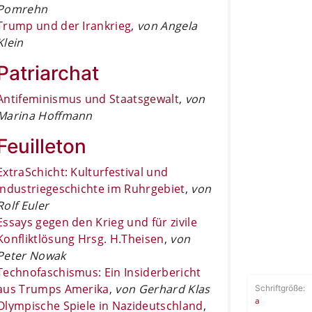
Pomrehn
Trump und der Irankrieg
,
von Angela
Klein
Patriarchat
Antifeminismus und Staatsgewalt
,
von
Marina Hoffmann
Feuilleton
ExtraSchicht: Kulturfestival und
Industriegeschichte im Ruhrgebiet
,
von
Rolf Euler
Essays gegen den Krieg und für zivile
Konfliktlösung Hrsg. H.Theisen
,
von
Peter Nowak
Technofaschismus: Ein Insiderbericht
aus Trumps Amerika
,
von Gerhard Klas
Schriftgröße:
a
Olympische Spiele in Nazideutschland
,