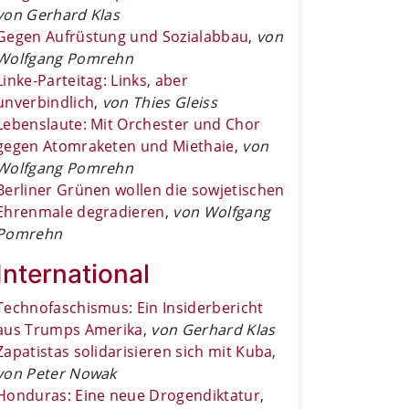
von Gerhard Klas
Gegen Aufrüstung und Sozialabbau
,
von
Wolfgang Pomrehn
Linke-Parteitag: Links, aber
unverbindlich
,
von Thies Gleiss
Lebenslaute: Mit Orchester und Chor
gegen Atomraketen und Miethaie
,
von
Wolfgang Pomrehn
Berliner Grünen wollen die sowjetischen
Ehrenmale degradieren
,
von Wolfgang
Pomrehn
International
Technofaschismus: Ein Insiderbericht
aus Trumps Amerika
,
von Gerhard Klas
Zapatistas solidarisieren sich mit Kuba
,
von Peter Nowak
Honduras: Eine neue Drogendiktatur
,