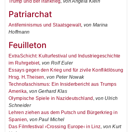
Trump und der Irankrieg
,
von Angela Klein
Patriarchat
Antifeminismus und Staatsgewalt
,
von Marina
Hoffmann
Feuilleton
ExtraSchicht: Kulturfestival und Industriegeschichte
im Ruhrgebiet
,
von Rolf Euler
Essays gegen den Krieg und für zivile Konfliktlösung
Hrsg. H.Theisen
,
von Peter Nowak
Technofaschismus: Ein Insiderbericht aus Trumps
Amerika
,
von Gerhard Klas
Olympische Spiele in Nazideutschland
,
von Ulrich
Schneider
Lehren ziehen aus dem Putsch und Bürgerkrieg in
Spanien
,
von Paul Michel
Das Filmfestival ›Crossing Europe‹ in Linz
,
von Kurt