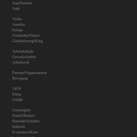
Staat/Parteien
Stadt
Afrika
Amerika
Europa
Nordafrika/Nahost
Globalisierung/Krieg
Arbeitskämpfe
Gewerkschaften
Arbeitswelt
Parteien/Organisationen
Bewegung
AKW
Klima
Unfälle
Gemeingüter
Handel/Banken
Haushalt/Schulden
Industrie
Konjunktur/Krise