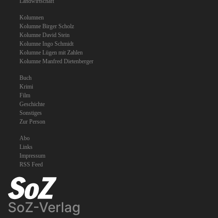
Landwirtschaft
Kolumnen
Kolumne Birger Scholz
Kolumne David Stein
Kolumne Ingo Schmidt
Kolumne Lügen mit Zahlen
Kolumne Manfred Dietenberger
Buch
Krimi
Film
Geschichte
Sonstiges
Zur Person
Abo
Links
Impressum
RSS Feed
SoZ-Verlag