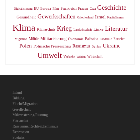
Geschichte
Frankreich
EU
Europa
Film
Frauen
Digitalisierung
Gaza
Gewerkschaften
Israel
Gesundheit
Griechenland
Kapitalismus
Klima
Krieg
Literatur
Linke
Klimaschutz
Landwirtschaft
Militarisierung
Palästina
Parteien
Militär
Ökonomie
Migration
Pandemie
Polen
Ukraine
Polnische Presseschau
Rassismus
Syrien
Umwelt
Wirtschaft
Verkehr
Wahlen
Inland
Bildung
Flucht/Migration
Gesellschaft
Militarisierung/Rüstung
Patriarchat
Rassismus/Rechtsextremismus
Repression
Soziales