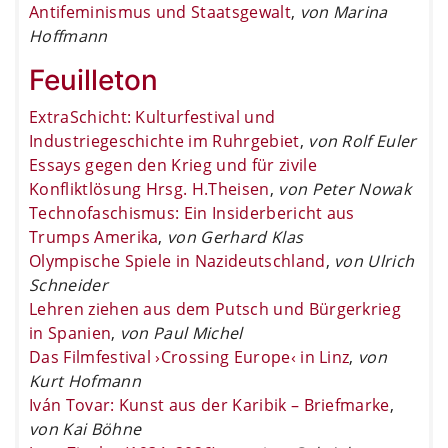
Antifeminismus und Staatsgewalt
,
von Marina
Hoffmann
Feuilleton
ExtraSchicht: Kulturfestival und
Industriegeschichte im Ruhrgebiet
,
von Rolf Euler
Essays gegen den Krieg und für zivile
Konfliktlösung Hrsg. H.Theisen
,
von Peter Nowak
Technofaschismus: Ein Insiderbericht aus
Trumps Amerika
,
von Gerhard Klas
Olympische Spiele in Nazideutschland
,
von Ulrich
Schneider
Lehren ziehen aus dem Putsch und Bürgerkrieg
in Spanien
,
von Paul Michel
Das Filmfestival ›Crossing Europe‹ in Linz
,
von
Kurt Hofmann
Iván Tovar: Kunst aus der Karibik – Briefmarke
,
von Kai Böhne