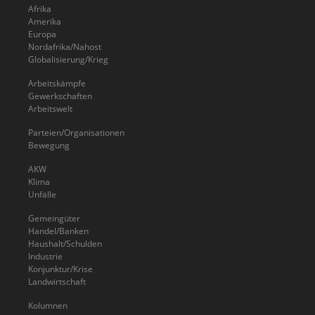
Afrika
Amerika
Europa
Nordafrika/Nahost
Globalisierung/Krieg
Arbeitskämpfe
Gewerkschaften
Arbeitswelt
Parteien/Organisationen
Bewegung
AKW
Klima
Unfälle
Gemeingüter
Handel/Banken
Haushalt/Schulden
Industrie
Konjunktur/Krise
Landwirtschaft
Kolumnen