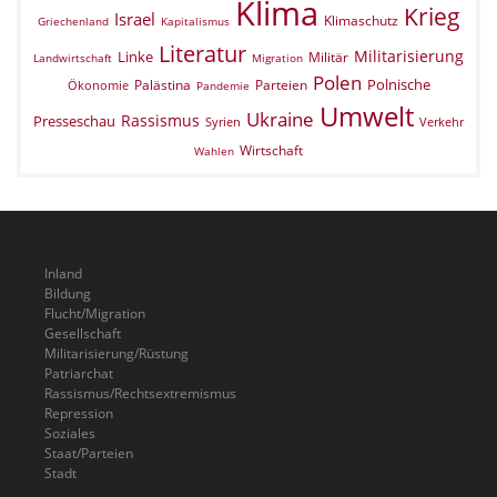
Klima
Krieg
Israel
Klimaschutz
Griechenland
Kapitalismus
Literatur
Militarisierung
Linke
Militär
Landwirtschaft
Migration
Polen
Polnische
Palästina
Parteien
Ökonomie
Pandemie
Umwelt
Ukraine
Rassismus
Presseschau
Verkehr
Syrien
Wirtschaft
Wahlen
Inland
Bildung
Flucht/Migration
Gesellschaft
Militarisierung/Rüstung
Patriarchat
Rassismus/Rechtsextremismus
Repression
Soziales
Staat/Parteien
Stadt