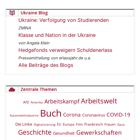
Ukraine Blog
Ukraine: Verfolgung von Studierenden
ZMINA
Klasse und Nation in der Ukraine
von Angela Klein
Hedgefonds verweigern Schuldenerlass
Pressemitteilung von erlassjahr.de u.a.
Alle Beiträge des Blogs
Zentrale Themen
Arbeitswelt
Arbeitskampf
AfD
Amerika
Buch
COVID-19
Corona
Coronavirus
Automobilindustrie
Die Linke
Frankreich
EU
Europa
Film
Frauen
Digitalisierung
Gaza
Geschichte
Gewerkschaften
Gesundheit