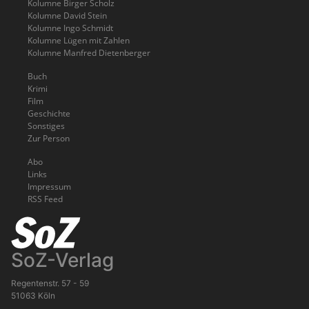
Kolumne Birger Scholz
Kolumne David Stein
Kolumne Ingo Schmidt
Kolumne Lügen mit Zahlen
Kolumne Manfred Dietenberger
Buch
Krimi
Film
Geschichte
Sonstiges
Zur Person
Abo
Links
Impressum
RSS Feed
SoZ-Verlag
Regentenstr. 57 - 59
51063 Köln