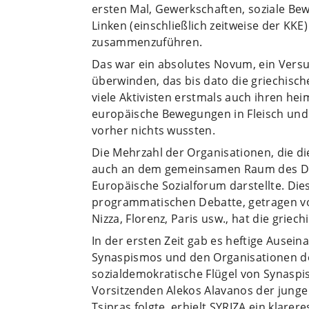
ersten Mal, Gewerkschaften, soziale Be
Linken (einschließlich zeitweise der KK
zusammenzuführen.
Das war ein absolutes Novum, ein Versuc
überwinden, das bis dato die griechisch
viele Aktivisten erstmals auch ihren he
europäische Bewegungen in Fleisch und 
vorher nichts wussten.
Die Mehrzahl der Organisationen, die di
auch an dem gemeinsamen Raum des Di
Europäische Sozialforum darstellte. Di
programmatischen Debatte, getragen v
Nizza, Florenz, Paris usw., hat die griech
In der ersten Zeit gab es heftige Ause
Synaspismos und den Organisationen der
sozialdemokratische Flügel von Synaspi
Vorsitzenden Alekos Alavanos der junge
Tsipras folgte, erhielt SYRIZA ein klarer