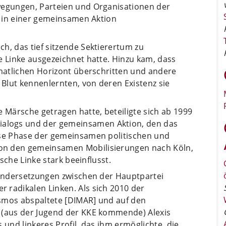
wegungen, Parteien und Organisationen der
E) in einer gemeinsamen Aktion
h, das tief sitzende Sektierertum zu
e Linke ausgezeichnet hatte. Hinzu kam, dass
imatlichen Horizont überschritten und andere
Blut kennenlernten, von deren Existenz sie
e Märsche getragen hatte, beteiligte sich ab 1999
alogs und der gemeinsamen Aktion, den das
ese Phase der gemeinsamen politischen und
on den gemeinsamen Mobilisierungen nach Köln,
ische Linke stark beeinflusst.
inandersetzungen zwischen der Hauptpartei
 radikalen Linken. Als sich 2010 der
smos abspaltete [DIMAR] und auf den
 (aus der Jugend der KKE kommende) Alexis
es und linkeres Profil, das ihm ermöglichte, die