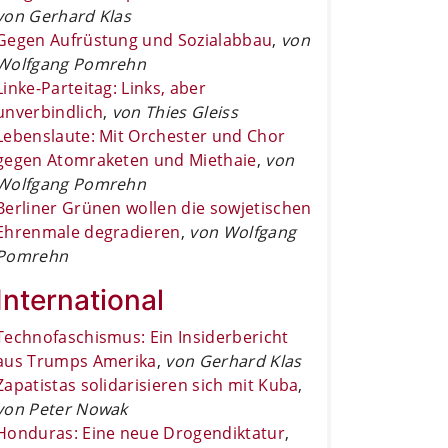
von Gerhard Klas
Gegen Aufrüstung und Sozialabbau
,
von
Wolfgang Pomrehn
Linke-Parteitag: Links, aber
unverbindlich
,
von Thies Gleiss
Lebenslaute: Mit Orchester und Chor
gegen Atomraketen und Miethaie
,
von
Wolfgang Pomrehn
Berliner Grünen wollen die sowjetischen
Ehrenmale degradieren
,
von Wolfgang
Pomrehn
International
Technofaschismus: Ein Insiderbericht
aus Trumps Amerika
,
von Gerhard Klas
Zapatistas solidarisieren sich mit Kuba
,
von Peter Nowak
Honduras: Eine neue Drogendiktatur
,