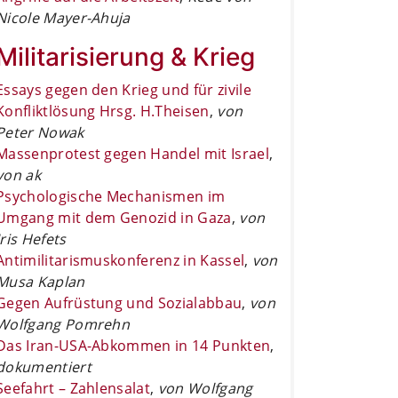
Nicole Mayer-Ahuja
Militarisierung & Krieg
Essays gegen den Krieg und für zivile
Konfliktlösung Hrsg. H.Theisen
,
von
Peter Nowak
Massenprotest gegen Handel mit Israel
,
von ak
Psychologische Mechanismen im
Umgang mit dem Genozid in Gaza
,
von
Iris Hefets
Antimilitarismuskonferenz in Kassel
,
von
Musa Kaplan
Gegen Aufrüstung und Sozialabbau
,
von
Wolfgang Pomrehn
Das Iran-USA-Abkommen in 14 Punkten
,
dokumentiert
Seefahrt – Zahlensalat
,
von Wolfgang