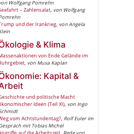
von Wolfgang Pomrehn
Seefahrt – Zahlensalat
,
von Wolfgang
Pomrehn
Trump und der Irankrieg
,
von Angela
Klein
Ökologie & Klima
Massenaktionen von Ende Gelände im
Ruhrgebiet
,
von Musa Kaplan
Ökonomie: Kapital &
Arbeit
Geschichte und politische Macht
ökonomischer Ideen (Teil XI)
,
von Ingo
Schmidt
Weg vom Achtstundentag?
,
Rolf Euler im
Gespräch mit Tobias Michel
Angriffe auf die Arbeitszeit
,
Rede von