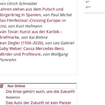
a+
von Ulrich Schneider
a++
Lehren ziehen aus dem Putsch und
Bürgerkrieg in Spanien
,
von Paul Michel
Das Filmfestival ›Crossing Europe‹ in
Linz
,
von Kurt Hofmann
Iván Tovar: Kunst aus der Karibik –
Briefmarke
,
von Kai Böhne
Jean Ziegler (1934–2026)
,
von Leo Gabriel
Gaby Weber: Causa Mercedes-Benz.
Mörder und Profiteure
,
von Wolfgang
Pomrehn
Nur Online
Die Krise gehört euch, uns die Zukunft!
Redaktion
Das Auto der Zukunft ist kein Panzer