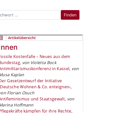
rch
Finden
Artikelübersicht
Innen
Fossile Kostenfalle – Neues aus dem
Bundestag
,
von Violetta Bock
Antimilitarismuskonferenz in Kassel
,
von
Musa Kaplan
Der Gesetzentwurf der Initiative
›Deutsche Wohnen & Co. enteignen‹
,
von Florian Osuch
Antifeminismus und Staatsgewalt
,
von
Marina Hoffmann
Pflegekräfte kämpfen für ihre Rechte
,