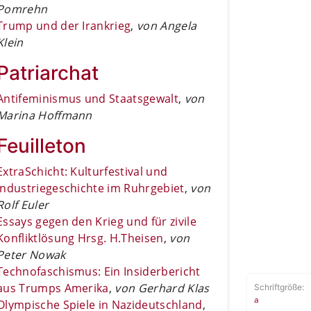
Pomrehn
Trump und der Irankrieg
,
von Angela
Klein
Patriarchat
Antifeminismus und Staatsgewalt
,
von
Marina Hoffmann
Feuilleton
ExtraSchicht: Kulturfestival und
Industriegeschichte im Ruhrgebiet
,
von
Rolf Euler
Essays gegen den Krieg und für zivile
Konfliktlösung Hrsg. H.Theisen
,
von
Peter Nowak
Technofaschismus: Ein Insiderbericht
aus Trumps Amerika
,
von Gerhard Klas
Schriftgröße:
a
Olympische Spiele in Nazideutschland
,