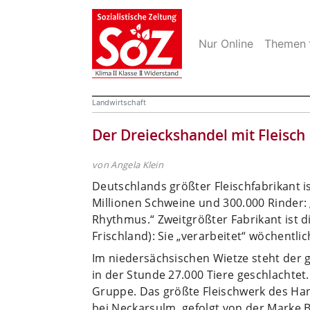
Nur Online
Themen
Landwirtschaft
Der Dreieckshandel mit Fleisch
von Angela Klein
Deutschlands größter Fleischfabrikant i
Millionen Schweine und 300.000 Rinder: 
Rhythmus.“ Zweitgrößter Fabrikant ist 
Frischland): Sie „verarbeitet“ wöchentlic
Im niedersächsischen Wietze steht der 
in der Stunde 27.000 Tiere geschlachte
Gruppe. Das größte Fleischwerk des Han
bei Neckarsulm, gefolgt von der Marke 