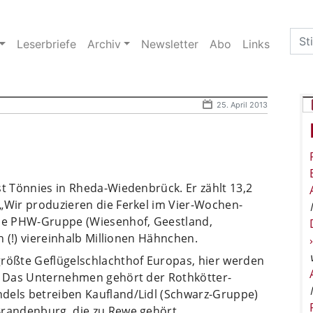
Sea
Leserbriefe
Archiv
Newsletter
Abo
Links
for:
25. April 2013
st Tönnies in Rheda-Wiedenbrück. Er zählt 13,2
„Wir produzieren die Ferkel im Vier-Wochen-
die PHW-Gruppe (Wiesenhof, Geestland,
h (!) viereinhalb Millionen Hähnchen.
größte Geflügelschlachthof Europas, hier werden
t. Das Unternehmen gehört der Rothkötter-
dels betreiben Kaufland/Lidl (Schwarz-Gruppe)
Brandenburg, die zu Rewe gehört.