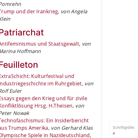
Pomrehn
Trump und der Irankrieg
,
von Angela
Klein
Patriarchat
Antifeminismus und Staatsgewalt
,
von
Marina Hoffmann
Feuilleton
ExtraSchicht: Kulturfestival und
Industriegeschichte im Ruhrgebiet
,
von
Rolf Euler
Essays gegen den Krieg und für zivile
Konfliktlösung Hrsg. H.Theisen
,
von
Peter Nowak
Technofaschismus: Ein Insiderbericht
aus Trumps Amerika
,
von Gerhard Klas
Schriftgröße:
a
Olympische Spiele in Nazideutschland
,