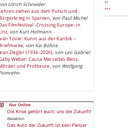
a+
von Ulrich Schneider
a++
Lehren ziehen aus dem Putsch und
Bürgerkrieg in Spanien
,
von Paul Michel
Das Filmfestival ›Crossing Europe‹ in
Linz
,
von Kurt Hofmann
Iván Tovar: Kunst aus der Karibik –
Briefmarke
,
von Kai Böhne
Jean Ziegler (1934–2026)
,
von Leo Gabriel
Gaby Weber: Causa Mercedes-Benz.
Mörder und Profiteure
,
von Wolfgang
Pomrehn
Nur Online
Die Krise gehört euch, uns die Zukunft!
Redaktion
Das Auto der Zukunft ist kein Panzer