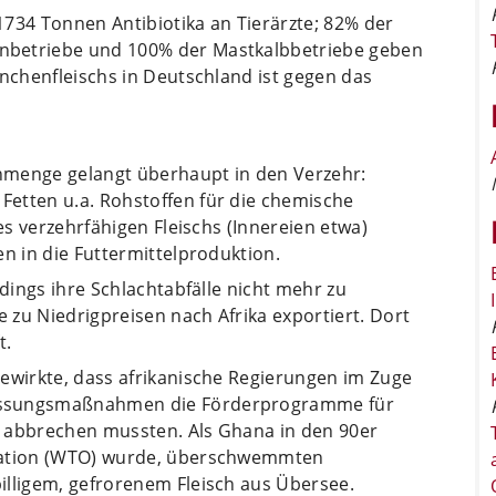
1734 Tonnen Antibiotika an Tierärzte; 82% der
nbetriebe und 100% der Mastkalbbetriebe geben
hnchenfleischs in Deutschland ist gegen das
chmenge gelangt überhaupt in den Verzehr:
etten u.a. Rohstoffen für die chemische
des verzehrfähigen Fleischs (Innereien etwa)
en in die Futtermittelproduktion.
rdings ihre Schlachtabfälle nicht mehr zu
e zu Niedrigpreisen nach Afrika exportiert. Dort
t.
bewirkte, dass afrikanische Regierungen im Zuge
assungsmaßnahmen die Förderprogramme für
t abbrechen mussten. Als Ghana in den 90er
isation (WTO) wurde, überschwemmten
illigem, gefrorenem Fleisch aus Übersee.