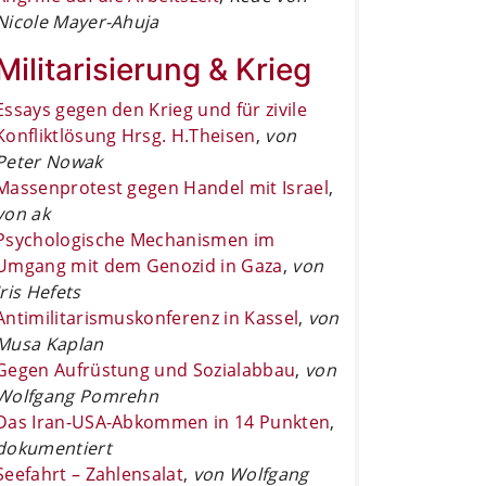
Nicole Mayer-Ahuja
Militarisierung & Krieg
Essays gegen den Krieg und für zivile
Konfliktlösung Hrsg. H.Theisen
,
von
Peter Nowak
Massenprotest gegen Handel mit Israel
,
von ak
Psychologische Mechanismen im
Umgang mit dem Genozid in Gaza
,
von
Iris Hefets
Antimilitarismuskonferenz in Kassel
,
von
Musa Kaplan
Gegen Aufrüstung und Sozialabbau
,
von
Wolfgang Pomrehn
Das Iran-USA-Abkommen in 14 Punkten
,
dokumentiert
Seefahrt – Zahlensalat
,
von Wolfgang