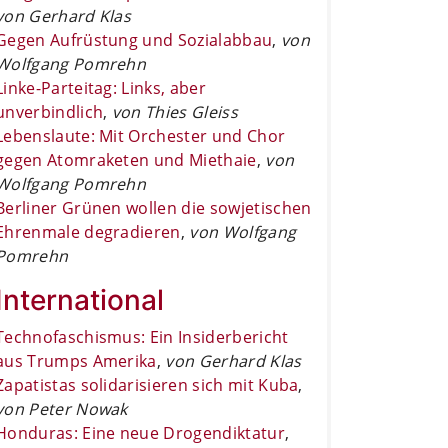
von Gerhard Klas
Gegen Aufrüstung und Sozialabbau
,
von
Wolfgang Pomrehn
Linke-Parteitag: Links, aber
unverbindlich
,
von Thies Gleiss
Lebenslaute: Mit Orchester und Chor
gegen Atomraketen und Miethaie
,
von
Wolfgang Pomrehn
Berliner Grünen wollen die sowjetischen
Ehrenmale degradieren
,
von Wolfgang
Pomrehn
International
Technofaschismus: Ein Insiderbericht
aus Trumps Amerika
,
von Gerhard Klas
Zapatistas solidarisieren sich mit Kuba
,
von Peter Nowak
Honduras: Eine neue Drogendiktatur
,