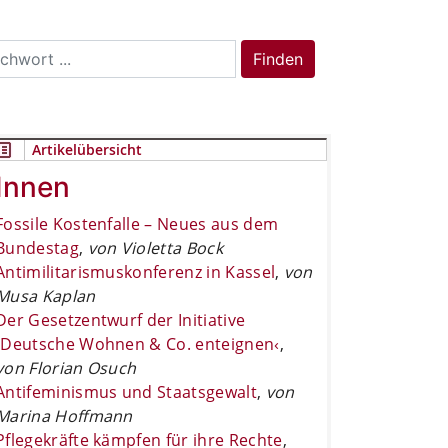
rch
Finden
Artikelübersicht
Innen
Fossile Kostenfalle – Neues aus dem
Bundestag
,
von Violetta Bock
Antimilitarismuskonferenz in Kassel
,
von
Musa Kaplan
Der Gesetzentwurf der Initiative
›Deutsche Wohnen & Co. enteignen‹
,
von Florian Osuch
Antifeminismus und Staatsgewalt
,
von
Marina Hoffmann
Pflegekräfte kämpfen für ihre Rechte
,