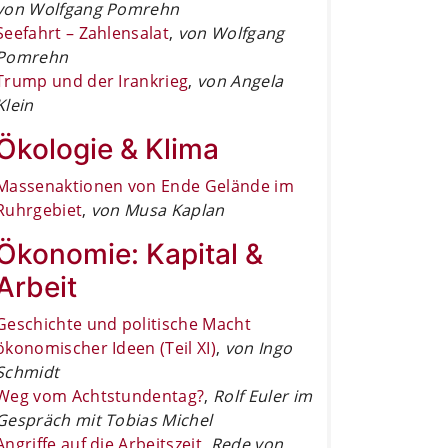
von Wolfgang Pomrehn
Seefahrt – Zahlensalat
,
von Wolfgang
Pomrehn
Trump und der Irankrieg
,
von Angela
Klein
Ökologie & Klima
Massenaktionen von Ende Gelände im
Ruhrgebiet
,
von Musa Kaplan
Ökonomie: Kapital &
Arbeit
Geschichte und politische Macht
ökonomischer Ideen (Teil XI)
,
von Ingo
Schmidt
Weg vom Achtstundentag?
,
Rolf Euler im
Gespräch mit Tobias Michel
Angriffe auf die Arbeitszeit
,
Rede von