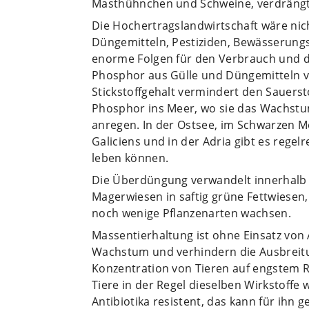
Masthühnchen und Schweine, verdrängt
Die Hochertragslandwirtschaft wäre ni
Düngemitteln, Pestiziden, Bewässerung
enorme Folgen für den Verbrauch und di
Phosphor aus Gülle und Düngemitteln v
Stickstoffgehalt vermindert den Sauerst
Phosphor ins Meer, wo sie das Wachstu
anregen. In der Ostsee, im Schwarzen Me
Galiciens und in der Adria gibt es rege
leben können.
Die Überdüngung verwandelt innerhalb 
Magerwiesen in saftig grüne Fettwiesen, 
noch wenige Pflanzenarten wachsen.
Massentierhaltung ist ohne Einsatz von 
Wachstum und verhindern die Ausbreitu
Konzentration von Tieren auf engstem
Tiere in der Regel dieselben Wirkstoff
Antibiotika resistent, das kann für ihn g