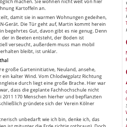
öglich machen. Sie wohnen nicht weit von hier
hnung Kartoffeln an.
rteilt, damit sie in warmen Wohnungen gedeihen,
N-Gerät. Die Tür geht auf, Martin kommt herein
in begehrtes Gut, davon gibt es nie genug. Denn
 der in Beeten entsteht, der Boden ist
tiell verseucht, außerdem muss man mobil
rhalten bleibt, ist unklar.
thal
re große Garteninitiative, Neuland, ansehe,
er ein kalter Wind. Vom Chlodwigplatz Richtung
hngleise durch liegt eine große Brache. Hier war
 war, dass die geplante Fachhochschule nicht
li 2011 170 Menschen hierher und bepflanzten
schließlich gründete sich der Verein Kölner
rtnerisch unbedarft wie ich bin, denke ich, das
ien ist mitunter die Erde richtig rotbraun). Doch