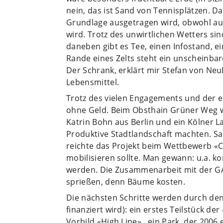
nein, das ist Sand von Tennisplätzen. D
Grundlage ausgetragen wird, obwohl auc
wird. Trotz des unwirtlichen Wetters sin
daneben gibt es Tee, einen Infostand, 
Rande eines Zelts steht ein unscheinba
Der Schrank, erklärt mir Stefan von Neu
Lebensmittel.
Trotz des vielen Engagements und der e
ohne Geld. Beim Obsthain Grüner Weg w
Katrin Bohn aus Berlin und ein Kölner
Produktive Stadtlandschaft machten. S
reichte das Projekt beim Wettbewerb «Cr
mobilisieren sollte. Man gewann: u.a. k
werden. Die Zusammenarbeit mit der GA
sprießen, denn Bäume kosten.
Die nächsten Schritte werden durch den
finanziert wird): ein erstes Teilstück 
Vorbild «High Line» , ein Park, der 200