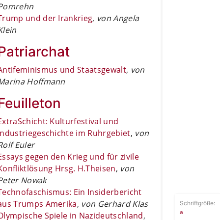
Pomrehn
Trump und der Irankrieg
,
von Angela
Klein
Patriarchat
Antifeminismus und Staatsgewalt
,
von
Marina Hoffmann
Feuilleton
ExtraSchicht: Kulturfestival und
Industriegeschichte im Ruhrgebiet
,
von
Rolf Euler
Essays gegen den Krieg und für zivile
Konfliktlösung Hrsg. H.Theisen
,
von
Peter Nowak
Technofaschismus: Ein Insiderbericht
aus Trumps Amerika
,
von Gerhard Klas
Schriftgröße:
a
Olympische Spiele in Nazideutschland
,