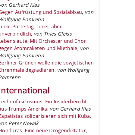
von Gerhard Klas
Gegen Aufrüstung und Sozialabbau
,
von
Wolfgang Pomrehn
Linke-Parteitag: Links, aber
unverbindlich
,
von Thies Gleiss
Lebenslaute: Mit Orchester und Chor
gegen Atomraketen und Miethaie
,
von
Wolfgang Pomrehn
Berliner Grünen wollen die sowjetischen
Ehrenmale degradieren
,
von Wolfgang
Pomrehn
International
Technofaschismus: Ein Insiderbericht
aus Trumps Amerika
,
von Gerhard Klas
Zapatistas solidarisieren sich mit Kuba
,
von Peter Nowak
Honduras: Eine neue Drogendiktatur
,