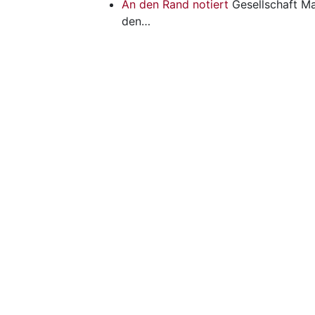
An den Rand notiert
Gesellschaft
Ma
den…