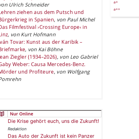
a+
von Ulrich Schneider
a++
Lehren ziehen aus dem Putsch und
Bürgerkrieg in Spanien
,
von Paul Michel
Das Filmfestival ›Crossing Europe‹ in
Linz
,
von Kurt Hofmann
Iván Tovar: Kunst aus der Karibik –
Briefmarke
,
von Kai Böhne
Jean Ziegler (1934–2026)
,
von Leo Gabriel
Gaby Weber: Causa Mercedes-Benz.
Mörder und Profiteure
,
von Wolfgang
Pomrehn
Nur Online
Die Krise gehört euch, uns die Zukunft!
Redaktion
Das Auto der Zukunft ist kein Panzer