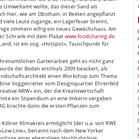
as Umweltamt wollte, das dieser Sand als
h hier, wie am Obsthain, in Beeten angepflanzt
d viele Leute zugange, ein Lagerfeuer brennt,
einige zimmern eifrig ein neues Gewächshaus. Am
rer Schrank mit dem Plakat
www.foodsharing.de
.
Land, ist ein sog. «Hotspot», Tauschpunkt für
hrenamtlichen Gartenarbeit geht es nicht ganz
urde der Boden erstmals 2009 beackert, als
 Landschaftsarchitekt einen Workshop zum Thema
abine Voggenreiter vom Designquartier Ehrenfeld
eative NRW» ein, der die Kreativwirtschaft
onnte ein Stipendium an eine Imkerin vergeben
G brachte dann die ersten Pflanzen zum
 Kölner Klimakreis ermöglicht (der u.a. von RWE
der «Low Line», benannt nach dem New Yorker
6 entlang einer ehemaligen Hochbahnlinie