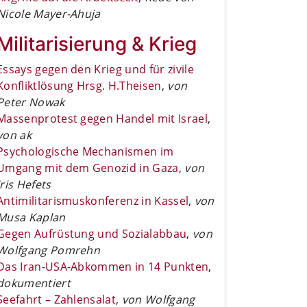
Nicole Mayer-Ahuja
Militarisierung & Krieg
Essays gegen den Krieg und für zivile
Konfliktlösung Hrsg. H.Theisen
,
von
Peter Nowak
Massenprotest gegen Handel mit Israel
,
von ak
Psychologische Mechanismen im
Umgang mit dem Genozid in Gaza
,
von
Iris Hefets
Antimilitarismuskonferenz in Kassel
,
von
Musa Kaplan
Gegen Aufrüstung und Sozialabbau
,
von
Wolfgang Pomrehn
Das Iran-USA-Abkommen in 14 Punkten
,
dokumentiert
Seefahrt – Zahlensalat
,
von Wolfgang