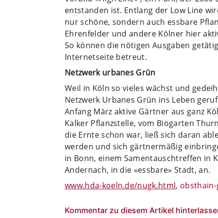
entstanden ist. Entlang der Low Line wir
nur schöne, sondern auch essbare Pflan
Ehrenfelder und andere Kölner hier akt
So können die nötigen Ausgaben getätig
Internetseite betreut.
Netzwerk urbanes Grün
Weil in Köln so vieles wächst und gedeih
Netzwerk Urbanes Grün ins Leben gerufe
Anfang März aktive Gärtner aus ganz Kö
Kalker Pflanzstelle, vom Biogarten Thur
die Ernte schon war, ließ sich daran ab
werden und sich gärtnermäßig einbringen
in Bonn, einem Samentauschtreffen in K
Andernach, in die «essbare» Stadt, an.
www.hda-koeln.de/nugk.html
,
obsthain-
Kommentar zu diesem Artikel hinterlasse