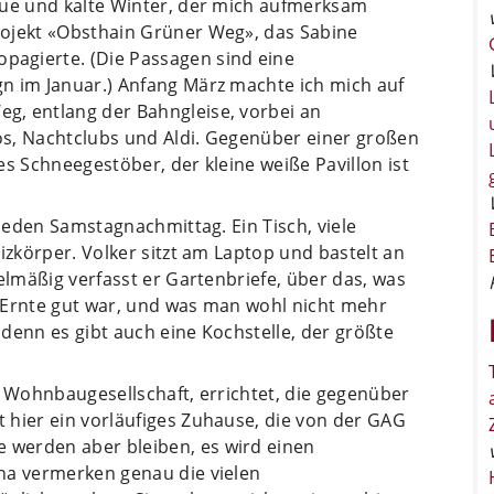
aue und kalte Winter, der mich aufmerksam
rojekt «Obsthain Grüner Weg», das Sabine
agierte. (Die Passagen sind eine
n im Januar.) Anfang März machte ich mich auf
g, entlang der Bahngleise, vorbei an
s, Nachtclubs und Aldi. Gegenüber einer großen
es Schneegestöber, der kleine weiße Pavillon ist
 jeden Samstagnachmittag. Ein Tisch, viele
izkörper. Volker sitzt am Laptop und bastelt an
elmäßig verfasst er Gartenbriefe, über das, was
 Ernte gut war, und was man wohl nicht mehr
denn es gibt auch eine Kochstelle, der größte
e Wohnbaugesellschaft, errichtet, die gegenüber
 hier ein vorläufiges Zuhause, die von der GAG
werden aber bleiben, es wird einen
na vermerken genau die vielen