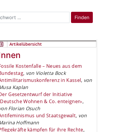
rch
Finden
Artikelübersicht
Innen
Fossile Kostenfalle – Neues aus dem
Bundestag
,
von Violetta Bock
Antimilitarismuskonferenz in Kassel
,
von
Musa Kaplan
Der Gesetzentwurf der Initiative
›Deutsche Wohnen & Co. enteignen‹
,
von Florian Osuch
Antifeminismus und Staatsgewalt
,
von
Marina Hoffmann
Pflegekräfte kämpfen für ihre Rechte
,