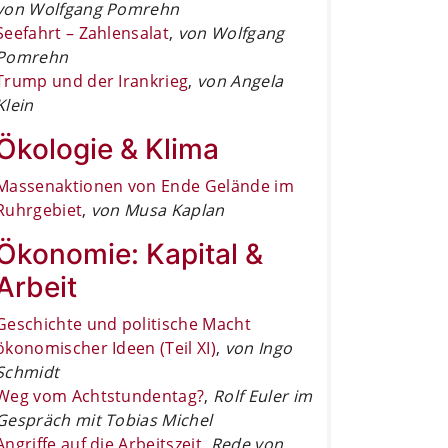
von Wolfgang Pomrehn
Seefahrt – Zahlensalat
,
von Wolfgang
Pomrehn
Trump und der Irankrieg
,
von Angela
Klein
Ökologie & Klima
Massenaktionen von Ende Gelände im
Ruhrgebiet
,
von Musa Kaplan
Ökonomie: Kapital &
Arbeit
Geschichte und politische Macht
ökonomischer Ideen (Teil XI)
,
von Ingo
Schmidt
Weg vom Achtstundentag?
,
Rolf Euler im
Gespräch mit Tobias Michel
Angriffe auf die Arbeitszeit
,
Rede von