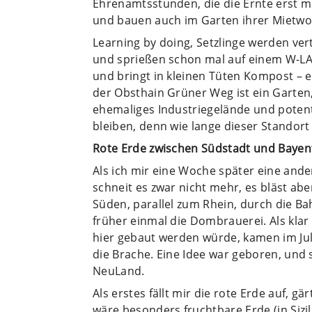
Ehrenamtsstunden, die die Ernte erst m
und bauen auch im Garten ihrer Mietwo
Learning by doing, Setzlinge werden ve
und sprießen schon mal auf einem W-LA
und bringt in kleinen Tüten Kompost – e
der Obsthain Grüner Weg ist ein Garten,
ehemaliges Industriegelände und poten
bleiben, denn wie lange dieser Standort e
Rote Erde zwischen Südstadt und Bayen
Als ich mir eine Woche später eine ande
schneit es zwar nicht mehr, es bläst ab
Süden, parallel zum Rhein, durch die Ba
früher einmal die Dombrauerei. Als klar
hier gebaut werden würde, kamen im Ju
die Brache. Eine Idee war geboren, und 
NeuLand.
Als erstes fällt mir die rote Erde auf, gä
wäre besonders fruchtbare Erde (in Sizil