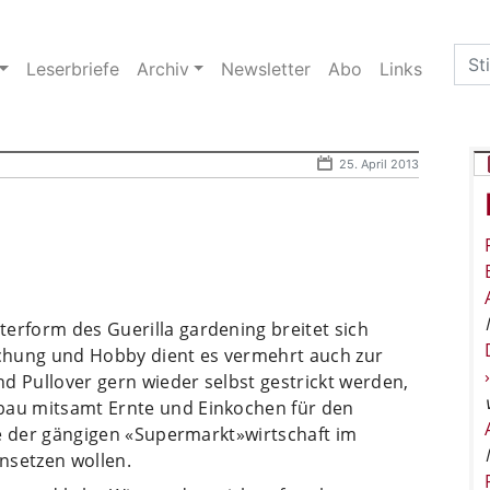
Sea
Leserbriefe
Archiv
Newsletter
Abo
Links
for:
25. April 2013
erform des Guerilla gardening breitet sich
chung und Hobby dient es vermehrt auch zur
d Pullover gern wieder selbst gestrickt werden,
nbau mitsamt Ernte und Einkochen für den
die der gängigen «Supermarkt»wirtschaft im
nsetzen wollen.