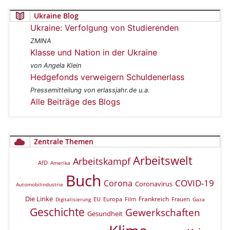
Ukraine Blog
Ukraine: Verfolgung von Studierenden
ZMINA
Klasse und Nation in der Ukraine
von Angela Klein
Hedgefonds verweigern Schuldenerlass
Pressemitteilung von erlassjahr.de u.a.
Alle Beiträge des Blogs
Zentrale Themen
Arbeitswelt
Arbeitskampf
AfD
Amerika
Buch
COVID-19
Corona
Coronavirus
Automobilindustrie
Die Linke
Frankreich
EU
Europa
Film
Frauen
Digitalisierung
Gaza
Geschichte
Gewerkschaften
Gesundheit