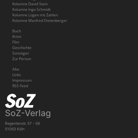
Kolumne David Stein
Kolumne Ingo Schmidt
Kolumne Lügen mit Zahlen
Kolumne Manfred Dietenberger
Buch
Krimi
Film
Geschichte
Sonstiges
Zur Person
Abo
Links
Impressum
RSS Feed
SoZ-Verlag
Regentenstr. 57 - 59
51063 Köln