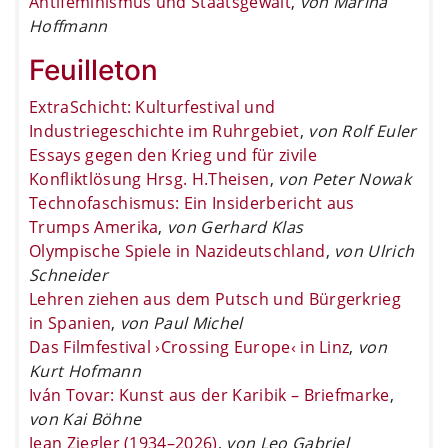
Antifeminismus und Staatsgewalt
,
von Marina
Hoffmann
Feuilleton
ExtraSchicht: Kulturfestival und
Industriegeschichte im Ruhrgebiet
,
von Rolf Euler
Essays gegen den Krieg und für zivile
Konfliktlösung Hrsg. H.Theisen
,
von Peter Nowak
Technofaschismus: Ein Insiderbericht aus
Trumps Amerika
,
von Gerhard Klas
Olympische Spiele in Nazideutschland
,
von Ulrich
Schneider
Lehren ziehen aus dem Putsch und Bürgerkrieg
in Spanien
,
von Paul Michel
Das Filmfestival ›Crossing Europe‹ in Linz
,
von
Kurt Hofmann
Iván Tovar: Kunst aus der Karibik – Briefmarke
,
von Kai Böhne
Jean Ziegler (1934–2026)
,
von Leo Gabriel