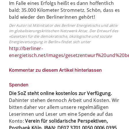
Im Falle eines Erfolgs heißt es dann hoffentlich
bald: 35.000 Kilometer Stromnetz. Schön, dass es
bald wieder den BerlinerInnen gehört!
Der Autor ist Mitinitiator des Berliner Energietischs und aktiv
im globalisierungskritischen Netzwerk Attac. Der Entwurf des
«Gesetzes für die demokratische, ökologische und soziale
Energieversorgung in Berlin» findet sich unter
http://berliner-
energietisch.net/images/gesetzentwurf%20und%20b
Kommentar zu diesem Artikel hinterlassen
Spenden
Die SoZ steht online kostenlos zur Verfügung.
Dahinter stehen dennoch Arbeit und Kosten. Wir
bitten daher vor allem unsere regelmäßigen
Leserinnen und Leser um eine Spende auf das
Konto:
Verein für solidarische Perspektiven,
Postbank Köln, IBAN: DE07 3701 0050 0006 0395