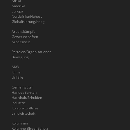
Afrika
Amerika
Europa
Nordafrika/Nahost
Globalisierung/Krieg
Arbeitskämpfe
Gewerkschaften
Arbeitswelt
Parteien/Organisationen
Bewegung
AKW
Klima
Unfälle
Gemeingüter
Handel/Banken
Haushalt/Schulden
Industrie
Konjunktur/Krise
Landwirtschaft
Kolumnen
Kolumne Birger Scholz