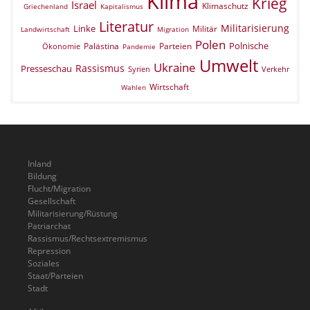
Klima
Krieg
Israel
Klimaschutz
Griechenland
Kapitalismus
Literatur
Militarisierung
Linke
Militär
Landwirtschaft
Migration
Polen
Polnische
Palästina
Parteien
Ökonomie
Pandemie
Umwelt
Ukraine
Rassismus
Presseschau
Verkehr
Syrien
Wirtschaft
Wahlen
Inland
Bildung
Flucht/Migration
Gesellschaft
Militarisierung/Rüstung
Patriarchat
Rassismus/Rechtsextremismus
Repression
Soziales
Staat/Parteien
Stadt