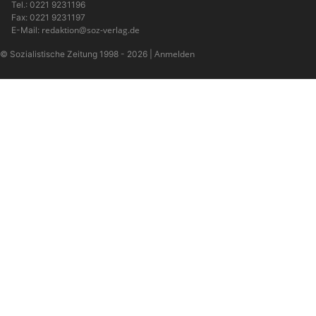
Tel.: 0221 9231196
Fax: 0221 9231197
redaktion@soz-verlag.de
E-Mail:
Anmelden
© Sozialistische Zeitung 1998 - 2026
|