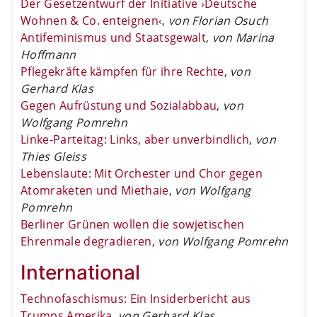
Der Gesetzentwurf der Initiative ›Deutsche
Wohnen & Co. enteignen‹
,
von Florian Osuch
Antifeminismus und Staatsgewalt
,
von Marina
Hoffmann
Pflegekräfte kämpfen für ihre Rechte
,
von
Gerhard Klas
Gegen Aufrüstung und Sozialabbau
,
von
Wolfgang Pomrehn
Linke-Parteitag: Links, aber unverbindlich
,
von
Thies Gleiss
Lebenslaute: Mit Orchester und Chor gegen
Atomraketen und Miethaie
,
von Wolfgang
Pomrehn
Berliner Grünen wollen die sowjetischen
Ehrenmale degradieren
,
von Wolfgang Pomrehn
International
Technofaschismus: Ein Insiderbericht aus
Trumps Amerika
,
von Gerhard Klas