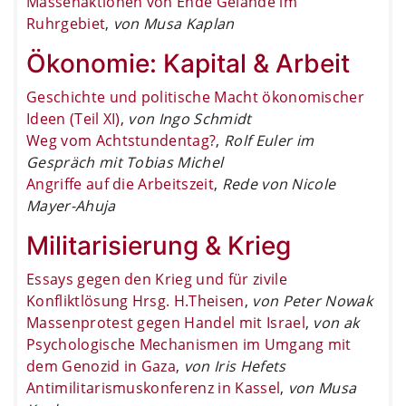
Massenaktionen von Ende Gelände im
Ruhrgebiet
,
von Musa Kaplan
Ökonomie: Kapital & Arbeit
Geschichte und politische Macht ökonomischer
Ideen (Teil XI)
,
von Ingo Schmidt
Weg vom Achtstundentag?
,
Rolf Euler im
Gespräch mit Tobias Michel
Angriffe auf die Arbeitszeit
,
Rede von Nicole
Mayer-Ahuja
Militarisierung & Krieg
Essays gegen den Krieg und für zivile
Konfliktlösung Hrsg. H.Theisen
,
von Peter Nowak
Massenprotest gegen Handel mit Israel
,
von ak
Psychologische Mechanismen im Umgang mit
dem Genozid in Gaza
,
von Iris Hefets
Antimilitarismuskonferenz in Kassel
,
von Musa