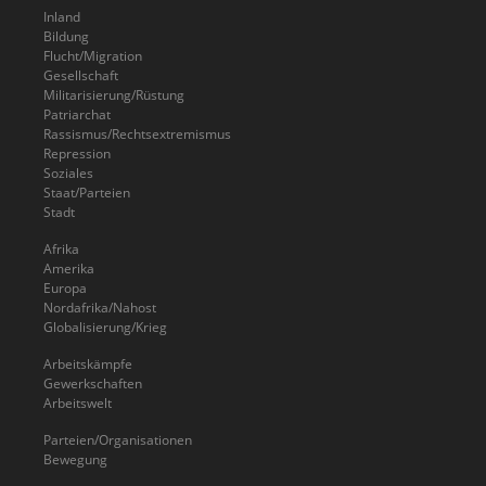
Inland
Bildung
Flucht/Migration
Gesellschaft
Militarisierung/Rüstung
Patriarchat
Rassismus/Rechtsextremismus
Repression
Soziales
Staat/Parteien
Stadt
Afrika
Amerika
Europa
Nordafrika/Nahost
Globalisierung/Krieg
Arbeitskämpfe
Gewerkschaften
Arbeitswelt
Parteien/Organisationen
Bewegung