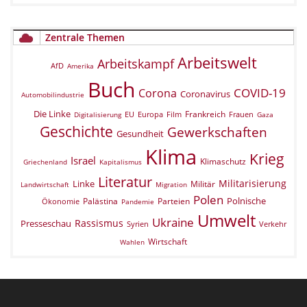
Zentrale Themen
Arbeitswelt
Arbeitskampf
AfD
Amerika
Buch
COVID-19
Corona
Coronavirus
Automobilindustrie
Die Linke
Frankreich
EU
Europa
Film
Frauen
Digitalisierung
Gaza
Geschichte
Gewerkschaften
Gesundheit
Klima
Krieg
Israel
Klimaschutz
Griechenland
Kapitalismus
Literatur
Militarisierung
Linke
Militär
Landwirtschaft
Migration
Polen
Polnische
Palästina
Parteien
Ökonomie
Pandemie
Umwelt
Ukraine
Rassismus
Presseschau
Verkehr
Syrien
Wirtschaft
Wahlen