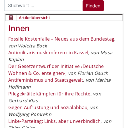
Search
Finden
for:
Artikelübersicht
Innen
Fossile Kostenfalle – Neues aus dem Bundestag
,
von Violetta Bock
Antimilitarismuskonferenz in Kassel
,
von Musa
Kaplan
Der Gesetzentwurf der Initiative ›Deutsche
Wohnen & Co. enteignen‹
,
von Florian Osuch
Antifeminismus und Staatsgewalt
,
von Marina
Hoffmann
Pflegekräfte kämpfen für ihre Rechte
,
von
Gerhard Klas
Gegen Aufrüstung und Sozialabbau
,
von
Wolfgang Pomrehn
Linke-Parteitag: Links, aber unverbindlich
,
von
Thies Gleiss