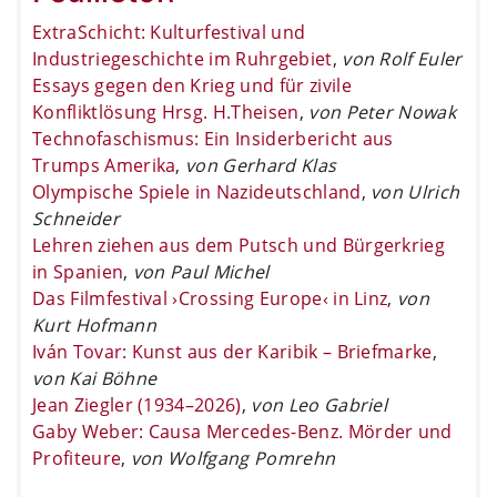
ExtraSchicht: Kulturfestival und
Industriegeschichte im Ruhrgebiet
,
von Rolf Euler
Essays gegen den Krieg und für zivile
Konfliktlösung Hrsg. H.Theisen
,
von Peter Nowak
Technofaschismus: Ein Insiderbericht aus
Trumps Amerika
,
von Gerhard Klas
Olympische Spiele in Nazideutschland
,
von Ulrich
Schneider
Lehren ziehen aus dem Putsch und Bürgerkrieg
in Spanien
,
von Paul Michel
Das Filmfestival ›Crossing Europe‹ in Linz
,
von
Kurt Hofmann
Iván Tovar: Kunst aus der Karibik – Briefmarke
,
von Kai Böhne
Jean Ziegler (1934–2026)
,
von Leo Gabriel
Gaby Weber: Causa Mercedes-Benz. Mörder und
Profiteure
,
von Wolfgang Pomrehn