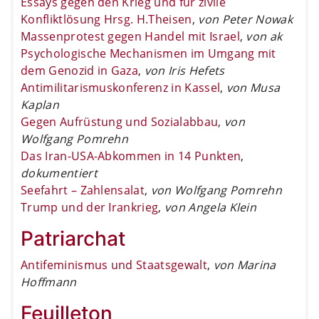
Essays gegen den Krieg und für zivile
Konfliktlösung Hrsg. H.Theisen
,
von Peter Nowak
Massenprotest gegen Handel mit Israel
,
von ak
Psychologische Mechanismen im Umgang mit
dem Genozid in Gaza
,
von Iris Hefets
Antimilitarismuskonferenz in Kassel
,
von Musa
Kaplan
Gegen Aufrüstung und Sozialabbau
,
von
Wolfgang Pomrehn
Das Iran-USA-Abkommen in 14 Punkten
,
dokumentiert
Seefahrt – Zahlensalat
,
von Wolfgang Pomrehn
Trump und der Irankrieg
,
von Angela Klein
Patriarchat
Antifeminismus und Staatsgewalt
,
von Marina
Hoffmann
Feuilleton