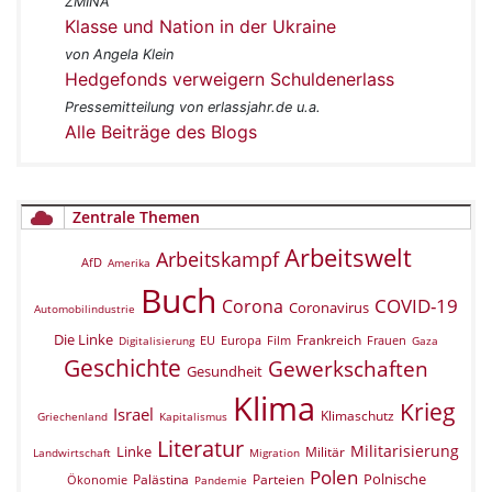
ZMINA
Klasse und Nation in der Ukraine
von Angela Klein
Hedgefonds verweigern Schuldenerlass
Pressemitteilung von erlassjahr.de u.a.
Alle Beiträge des Blogs
Zentrale Themen
Arbeitswelt
Arbeitskampf
AfD
Amerika
Buch
COVID-19
Corona
Coronavirus
Automobilindustrie
Die Linke
Frankreich
EU
Europa
Film
Frauen
Digitalisierung
Gaza
Geschichte
Gewerkschaften
Gesundheit
Klima
Krieg
Israel
Klimaschutz
Griechenland
Kapitalismus
Literatur
Militarisierung
Linke
Militär
Landwirtschaft
Migration
Polen
Polnische
Palästina
Parteien
Ökonomie
Pandemie