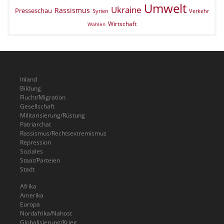
Umwelt
Ukraine
Rassismus
Presseschau
Verkehr
Syrien
Wirtschaft
Wahlen
Inland
Bildung
Flucht/Migration
Gesellschaft
Militarisierung/Rüstung
Patriarchat
Rassismus/Rechtsextremismus
Repression
Soziales
Staat/Parteien
Stadt
Afrika
Amerika
Europa
Nordafrika/Nahost
Globalisierung/Krieg