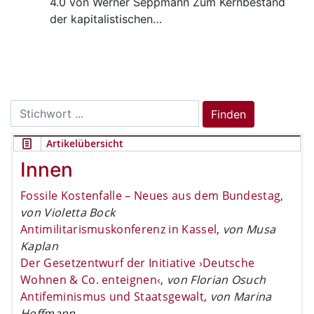
4.0 von Werner Seppmann Zum Kernbestand
der kapitalistischen…
Search
Finden
for:
Artikelübersicht
Innen
Fossile Kostenfalle – Neues aus dem Bundestag
,
von Violetta Bock
Antimilitarismuskonferenz in Kassel
,
von Musa
Kaplan
Der Gesetzentwurf der Initiative ›Deutsche
Wohnen & Co. enteignen‹
,
von Florian Osuch
Antifeminismus und Staatsgewalt
,
von Marina
Hoffmann