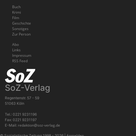
Buch
Krimi
Film
Geschichte
Sonstiges
Zur Person
Abo
Links
Impressum
RSS Feed
SoZ-Verlag
Regentenstr. 57 - 59
51063 Köln
Tel.: 0221 9231196
Fax: 0221 9231197
redaktion@soz-verlag.de
E-Mail:
Anmelden
© Sozialistische Zeitung 1998 - 2026
|