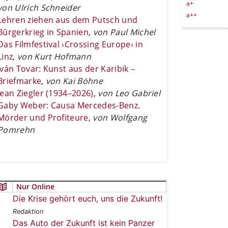
a+
von Ulrich Schneider
a++
Lehren ziehen aus dem Putsch und
Bürgerkrieg in Spanien
,
von Paul Michel
Das Filmfestival ›Crossing Europe‹ in
Linz
,
von Kurt Hofmann
Iván Tovar: Kunst aus der Karibik –
Briefmarke
,
von Kai Böhne
Jean Ziegler (1934–2026)
,
von Leo Gabriel
Gaby Weber: Causa Mercedes-Benz.
Mörder und Profiteure
,
von Wolfgang
Pomrehn
Nur Online
Die Krise gehört euch, uns die Zukunft!
Redaktion
Das Auto der Zukunft ist kein Panzer