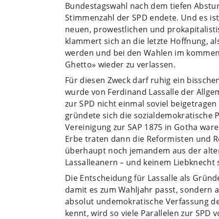
Bundestagswahl nach dem tiefen Absturz
Stimmenzahl der SPD endete. Und es is
neuen, prowestlichen und prokapitalist
klammert sich an die letzte Hoffnung, 
werden und bei den Wahlen im kommend
Ghetto» wieder zu verlassen.
Für diesen Zweck darf ruhig ein bissche
wurde von Ferdinand Lassalle der Allge
zur SPD nicht einmal soviel beigetragen
gründete sich die sozialdemokratische P
Vereinigung zur SAP 1875 in Gotha waren
Erbe traten dann die Reformisten und Re
überhaupt noch jemandem aus der alten
Lassalleanern – und keinem Liebknecht s
Die Entscheidung für Lassalle als Gründe
damit es zum Wahljahr passt, sondern 
absolut undemokratische Verfassung de
kennt, wird so viele Parallelen zur SPD 