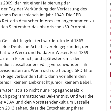
 2009, der mit einer Halbierung der
t der Tag der Verkündung der Verfassung des
ischen Deutschlands im Jahr 1949. Die SPD
als Retterin deutscher Interessen angenommen zu
en September das historische «30-Prozent-
n Geschichte geklittert werden. Im Mai 1863
meine Deutsche Arbeiterverein gegründet, der
 hat wie Werra und Fulda zur Weser. Erst 1869
artei in Eisenach, und spätestens mit der
 die «Lassalleaner» völlig verschwunden – ihr
visionisten an. Wenn sich die heutige SPD-Elite
 Riege verbunden fühlt, dann vor allem den
enior, keinem Liebknecht junior, keinem Bebel.
rvater ist also nicht nur Propagandataktik,
auch programmatisches Bekenntnis. Und wer die
s ADAV und den Vorsitzendenkult um Lassalle
von 2013 sehen, dass die Entscheidung ihrer