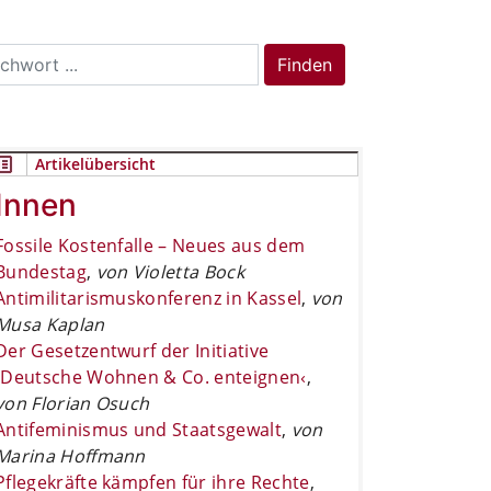
rch
Finden
Artikelübersicht
Innen
Fossile Kostenfalle – Neues aus dem
Bundestag
,
von Violetta Bock
Antimilitarismuskonferenz in Kassel
,
von
Musa Kaplan
Der Gesetzentwurf der Initiative
›Deutsche Wohnen & Co. enteignen‹
,
von Florian Osuch
Antifeminismus und Staatsgewalt
,
von
Marina Hoffmann
Pflegekräfte kämpfen für ihre Rechte
,