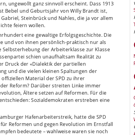
rn, ungewollt ganz sinnvoll erscheint. Dass 1913
t Bebel und Geburtsjahr von Willy Brandt ist,
ür Gabriel, Steinbrück und Nahles, die ja vor allem
ichte feiern wollen.
ahrhundert eine gewaltige Erfolgsgeschichte. Die
e und von ihnen persönlich-praktisch nur als
he Selbsterhebung der Arbeiterklasse zur Klasse
ssenpartei schien unaufhaltsam Realität zu
 Druck der «Dialektik der partiellen
ng und die vielen kleinen Spaltungen der
ffiziellen Material der SPD zu ihrer
 oder Reform? Darüber streiten Linke immer
volution, Ältere setzen auf Reformen. Für die
6 entschieden: Sozialdemokraten erstreben eine
amburger Hafenarbeiterstreik, hatte die SPD
 für Reformen und gegen Revolution im Ernstfall
Kämpfen bedeutete – wahlweise waren sie noch