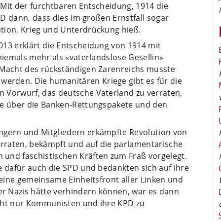
. Mit der furchtbaren Entscheidung, 1914 die
SPD dann, dass dies im großen Ernstfall sogar
tion, Krieg und Unterdrückung hieß.
013 erklärt die Entscheidung von 1914 mit
 niemals mehr als «vaterlandslose Gesellin»
 Macht des rückständigen Zarenreichs musste
rden. Die humanitären Kriege gibt es für die
 Vorwurf, das deutsche Vaterland zu verraten,
te über die Banken-Rettungspakete und den
ngern und Mitgliedern erkämpfte Revolution von
rraten, bekämpft und auf die parlamentarische
und faschistischen Kräften zum Fraß vorgelegt.
e dafür auch die SPD und bedankten sich auf ihre
r eine gemeinsame Einheitsfront aller Linken und
r Nazis hätte verhindern können, war es dann
icht nur Kommunisten und ihre KPD zu