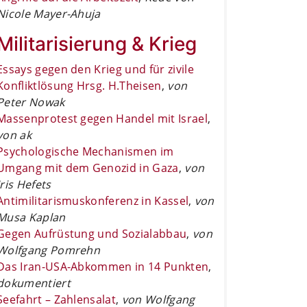
Nicole Mayer-Ahuja
Militarisierung & Krieg
Essays gegen den Krieg und für zivile
Konfliktlösung Hrsg. H.Theisen
,
von
Peter Nowak
Massenprotest gegen Handel mit Israel
,
von ak
Psychologische Mechanismen im
Umgang mit dem Genozid in Gaza
,
von
Iris Hefets
Antimilitarismuskonferenz in Kassel
,
von
Musa Kaplan
Gegen Aufrüstung und Sozialabbau
,
von
Wolfgang Pomrehn
Das Iran-USA-Abkommen in 14 Punkten
,
dokumentiert
Seefahrt – Zahlensalat
,
von Wolfgang