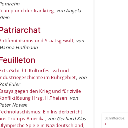
Pomrehn
Trump und der Irankrieg
,
von Angela
Klein
Patriarchat
Antifeminismus und Staatsgewalt
,
von
Marina Hoffmann
Feuilleton
ExtraSchicht: Kulturfestival und
Industriegeschichte im Ruhrgebiet
,
von
Rolf Euler
Essays gegen den Krieg und für zivile
Konfliktlösung Hrsg. H.Theisen
,
von
Peter Nowak
Technofaschismus: Ein Insiderbericht
aus Trumps Amerika
,
von Gerhard Klas
Schriftgröße:
a
Olympische Spiele in Nazideutschland
,