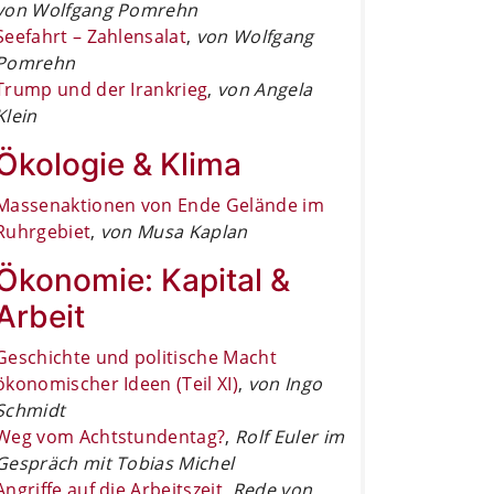
von Wolfgang Pomrehn
Seefahrt – Zahlensalat
,
von Wolfgang
Pomrehn
Trump und der Irankrieg
,
von Angela
Klein
Ökologie & Klima
Massenaktionen von Ende Gelände im
Ruhrgebiet
,
von Musa Kaplan
Ökonomie: Kapital &
Arbeit
Geschichte und politische Macht
ökonomischer Ideen (Teil XI)
,
von Ingo
Schmidt
Weg vom Achtstundentag?
,
Rolf Euler im
Gespräch mit Tobias Michel
Angriffe auf die Arbeitszeit
,
Rede von