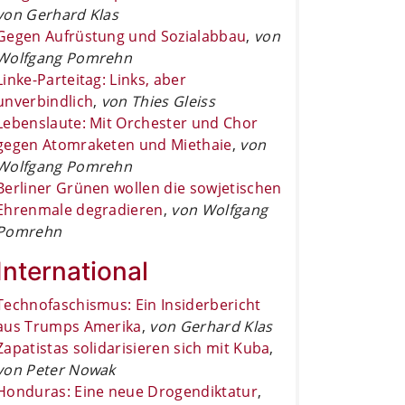
von Gerhard Klas
Gegen Aufrüstung und Sozialabbau
,
von
Wolfgang Pomrehn
Linke-Parteitag: Links, aber
unverbindlich
,
von Thies Gleiss
Lebenslaute: Mit Orchester und Chor
gegen Atomraketen und Miethaie
,
von
Wolfgang Pomrehn
Berliner Grünen wollen die sowjetischen
Ehrenmale degradieren
,
von Wolfgang
Pomrehn
International
Technofaschismus: Ein Insiderbericht
aus Trumps Amerika
,
von Gerhard Klas
Zapatistas solidarisieren sich mit Kuba
,
von Peter Nowak
Honduras: Eine neue Drogendiktatur
,