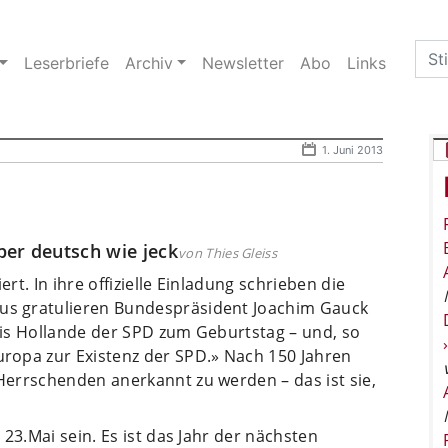
Sea
Leserbriefe
Archiv
Newsletter
Abo
Links
for:
1. Juni 2013
ber deutsch wie jeck
von Thies Gleiss
ert. In ihre offizielle Einladung schrieben die
s gratulieren Bundespräsident Joachim Gauck
is Hollande der SPD zum Geburtstag – und, so
ropa zur Existenz der SPD.» Nach 150 Jahren
errschenden anerkannt zu werden – das ist sie,
23.Mai sein. Es ist das Jahr der nächsten