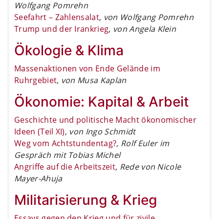
Wolfgang Pomrehn
Seefahrt – Zahlensalat
,
von Wolfgang Pomrehn
Trump und der Irankrieg
,
von Angela Klein
Ökologie & Klima
Massenaktionen von Ende Gelände im
Ruhrgebiet
,
von Musa Kaplan
Ökonomie: Kapital & Arbeit
Geschichte und politische Macht ökonomischer
Ideen (Teil XI)
,
von Ingo Schmidt
Weg vom Achtstundentag?
,
Rolf Euler im
Gespräch mit Tobias Michel
Angriffe auf die Arbeitszeit
,
Rede von Nicole
Mayer-Ahuja
Militarisierung & Krieg
Essays gegen den Krieg und für zivile