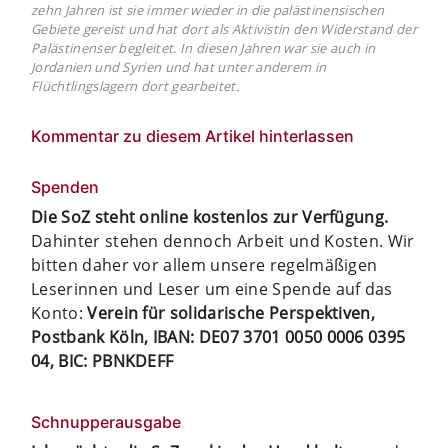
zehn Jahren ist sie immer wieder in die palästinensischen
Gebiete gereist und hat dort als Aktivistin den Widerstand der
Palästinenser begleitet. In diesen Jahren war sie auch in
Jordanien und Syrien und hat unter anderem in
Flüchtlingslagern dort gearbeitet.
Kommentar zu diesem Artikel hinterlassen
Spenden
Die SoZ steht online kostenlos zur Verfügung.
Dahinter stehen dennoch Arbeit und Kosten. Wir
bitten daher vor allem unsere regelmäßigen
Leserinnen und Leser um eine Spende auf das
Konto:
Verein für solidarische Perspektiven,
Postbank Köln, IBAN: DE07 3701 0050 0006 0395
04, BIC: PBNKDEFF
Schnupperausgabe