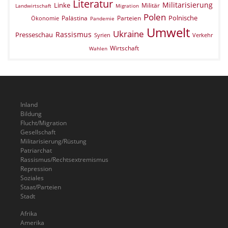
Literatur
Militarisierung
Linke
Militär
Landwirtschaft
Migration
Polen
Polnische
Palästina
Parteien
Ökonomie
Pandemie
Umwelt
Ukraine
Rassismus
Presseschau
Verkehr
Syrien
Wirtschaft
Wahlen
Inland
Bildung
Flucht/Migration
Gesellschaft
Militarisierung/Rüstung
Patriarchat
Rassismus/Rechtsextremismus
Repression
Soziales
Staat/Parteien
Stadt
Afrika
Amerika