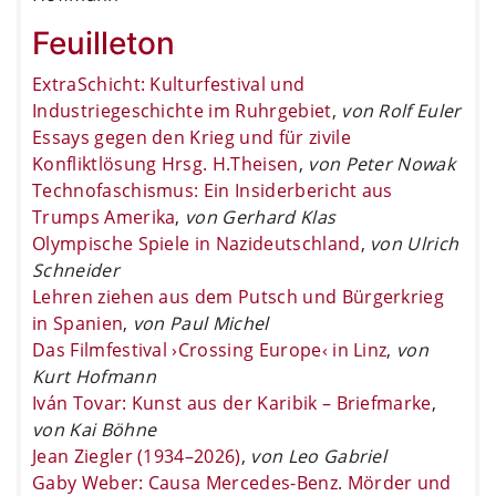
Feuilleton
ExtraSchicht: Kulturfestival und
Industriegeschichte im Ruhrgebiet
,
von Rolf Euler
Essays gegen den Krieg und für zivile
Konfliktlösung Hrsg. H.Theisen
,
von Peter Nowak
Technofaschismus: Ein Insiderbericht aus
Trumps Amerika
,
von Gerhard Klas
Olympische Spiele in Nazideutschland
,
von Ulrich
Schneider
Lehren ziehen aus dem Putsch und Bürgerkrieg
in Spanien
,
von Paul Michel
Das Filmfestival ›Crossing Europe‹ in Linz
,
von
Kurt Hofmann
Iván Tovar: Kunst aus der Karibik – Briefmarke
,
von Kai Böhne
Jean Ziegler (1934–2026)
,
von Leo Gabriel
Gaby Weber: Causa Mercedes-Benz. Mörder und