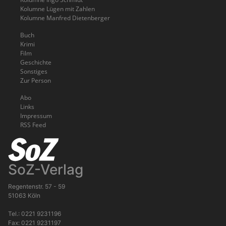
Kolumne Lügen mit Zahlen
Kolumne Manfred Dietenberger
Buch
Krimi
Film
Geschichte
Sonstiges
Zur Person
Abo
Links
Impressum
RSS Feed
SoZ-Verlag
Regentenstr. 57 - 59
51063 Köln
Tel.: 0221 9231196
Fax: 0221 9231197