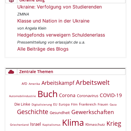
Ukraine: Verfolgung von Studierenden
ZMINA
Klasse und Nation in der Ukraine
von Angela Klein
Hedgefonds verweigern Schuldenerlass
Pressemitteilung von erlassjahr.de u.a.
Alle Beiträge des Blogs
Zentrale Themen
Arbeitswelt
Arbeitskampf
AfD
Amerika
Buch
COVID-19
Corona
Coronavirus
Automobilindustrie
Die Linke
Frankreich
EU
Europa
Film
Frauen
Digitalisierung
Gaza
Geschichte
Gewerkschaften
Gesundheit
Klima
Krieg
Israel
Klimaschutz
Griechenland
Kapitalismus