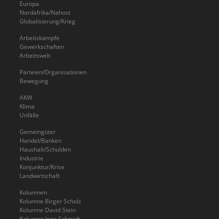
Europa
Nordafrika/Nahost
Globalisierung/Krieg
Arbeitskämpfe
Gewerkschaften
Arbeitswelt
Parteien/Organisationen
Bewegung
AKW
Klima
Unfälle
Gemeingüter
Handel/Banken
Haushalt/Schulden
Industrie
Konjunktur/Krise
Landwirtschaft
Kolumnen
Kolumne Birger Scholz
Kolumne David Stein
Kolumne Ingo Schmidt