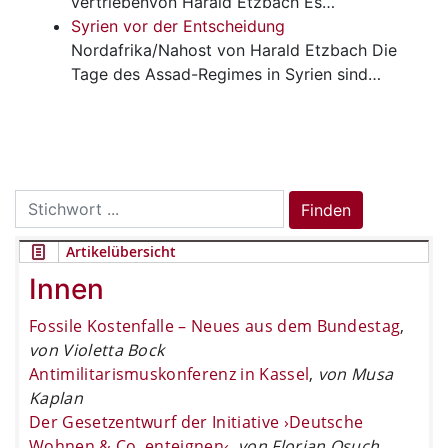
vertriebenvon Harald Etzbach Es…
Syrien vor der Entscheidung
Nordafrika/Nahost
von Harald Etzbach Die
Tage des Assad-Regimes in Syrien sind…
Search
Finden
for:
Artikelübersicht
Innen
Fossile Kostenfalle – Neues aus dem Bundestag
,
von Violetta Bock
Antimilitarismuskonferenz in Kassel
,
von Musa
Kaplan
Der Gesetzentwurf der Initiative ›Deutsche
Wohnen & Co. enteignen‹
,
von Florian Osuch