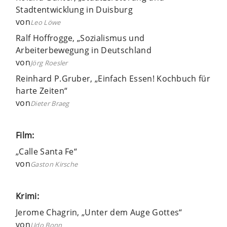
Stadtentwicklung in Duisburg
von
Leo Löwe
Ralf Hoffrogge, „Sozialismus und
Arbeiterbewegung in Deutschland
von
Jörg Roesler
Reinhard P.Gruber, „Einfach Essen! Kochbuch für
harte Zeiten“
von
Dieter Braeg
Film:
„Calle Santa Fe“
von
Gaston Kirsche
Krimi:
Jerome Chagrin, „Unter dem Auge Gottes“
von
Udo Bonn