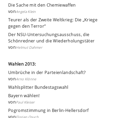
Die Sache mit den Chemiewaffen
von
Angela Klein
Teurer als der Zweite Weltkrieg: Die „Kriege
gegen den Terror“
Der NSU-Untersuchungsausschuss, die
Schönredner und die Wiederholungstäter
von
Helmut Dahmer
Wahlen 2013:
Umbrüche in der Parteienlandschaft?
von
Arno Klönne
Wahlsplitter Bundestagswahl
Bayern wählen!
von
Paul Kleiser
Pogromstimmung in Berlin-Hellersdorf
von
Florian Osuch