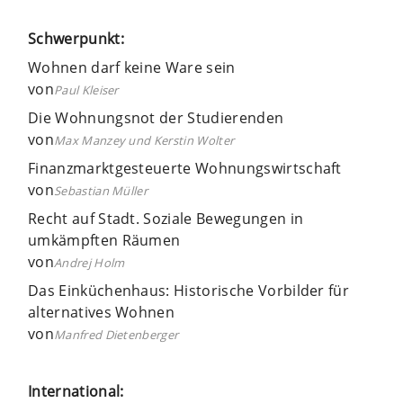
Schwerpunkt:
Wohnen darf keine Ware sein
von
Paul Kleiser
Die Wohnungsnot der Studierenden
von
Max Manzey und Kerstin Wolter
Finanzmarktgesteuerte Wohnungswirtschaft
von
Sebastian Müller
Recht auf Stadt. Soziale Bewegungen in
umkämpften Räumen
von
Andrej Holm
Das Einküchenhaus: Historische Vorbilder für
alternatives Wohnen
von
Manfred Dietenberger
International: