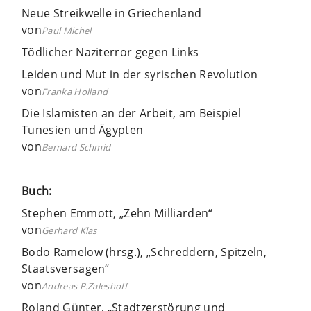
Neue Streikwelle in Griechenland
von
Paul Michel
Tödlicher Naziterror gegen Links
Leiden und Mut in der syrischen Revolution
von
Franka Holland
Die Islamisten an der Arbeit, am Beispiel
Tunesien und Ägypten
von
Bernard Schmid
Buch:
Stephen Emmott, „Zehn Milliarden“
von
Gerhard Klas
Bodo Ramelow (hrsg.), „Schreddern, Spitzeln,
Staatsversagen“
von
Andreas P.Zaleshoff
Roland Günter, „Stadtzerstörung und