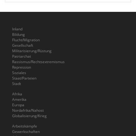
Inland
Bildung
Flucht/Migration
Gesellschaft
Militarisierung/Rüstung
Patriarchat
Rassismus/Rechtsextremismus
Repression
Soziales
Staat/Parteien
Stadt
Afrika
Amerika
Europa
Nordafrika/Nahost
Globalisierung/Krieg
Arbeitskämpfe
Gewerkschaften