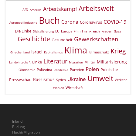
Arbeitswelt
Arbeitskampf
AfD
Amerika
Buch
COVID-19
Corona
Coronavirus
Automobilindustrie
Die Linke
Frankreich
EU
Europa
Film
Frauen
Digitalisierung
Gaza
Geschichte
Gewerkschaften
Gesundheit
Klima
Krieg
Israel
Klimaschutz
Griechenland
Kapitalismus
Literatur
Militarisierung
Linke
Militär
Landwirtschaft
Migration
Polen
Polnische
Palästina
Parteien
Ökonomie
Pandemie
Umwelt
Ukraine
Rassismus
Presseschau
Verkehr
Syrien
Wirtschaft
Wahlen
Inland
Bildung
Flucht/Migration