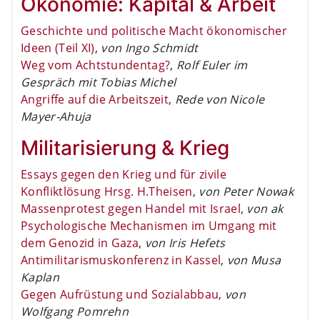
Ökonomie: Kapital & Arbeit
Geschichte und politische Macht ökonomischer
Ideen (Teil XI)
,
von Ingo Schmidt
Weg vom Achtstundentag?
,
Rolf Euler im
Gespräch mit Tobias Michel
Angriffe auf die Arbeitszeit
,
Rede von Nicole
Mayer-Ahuja
Militarisierung & Krieg
Essays gegen den Krieg und für zivile
Konfliktlösung Hrsg. H.Theisen
,
von Peter Nowak
Massenprotest gegen Handel mit Israel
,
von ak
Psychologische Mechanismen im Umgang mit
dem Genozid in Gaza
,
von Iris Hefets
Antimilitarismuskonferenz in Kassel
,
von Musa
Kaplan
Gegen Aufrüstung und Sozialabbau
,
von
Wolfgang Pomrehn