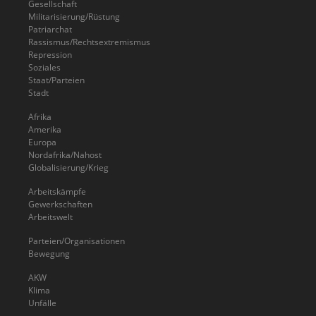
Gesellschaft
Militarisierung/Rüstung
Patriarchat
Rassismus/Rechtsextremismus
Repression
Soziales
Staat/Parteien
Stadt
Afrika
Amerika
Europa
Nordafrika/Nahost
Globalisierung/Krieg
Arbeitskämpfe
Gewerkschaften
Arbeitswelt
Parteien/Organisationen
Bewegung
AKW
Klima
Unfälle