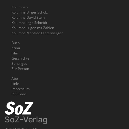
Kolumnen
Kolumne Birger Scholz
Kolumne David Stein
Kolumne Ingo Schmidt
Kolumne Lügen mit Zahlen
Kolumne Manfred Dietenberger
Buch
Krimi
Film
Geschichte
Sonstiges
Zur Person
Abo
Links
Impressum
RSS Feed
SoZ-Verlag