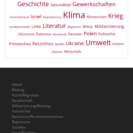
Geschichte
Gewerkschaften
Gesundheit
Klima
Krieg
Israel
Klimaschutz
Griechenland
Kapitalismus
Literatur
Militarisierung
Linke
Militär
Landwirtschaft
Migration
Polen
Polnische
Palästina
Parteien
Ökonomie
Pandemie
Umwelt
Ukraine
Rassismus
Presseschau
Verkehr
Syrien
Wirtschaft
Wahlen
Inland
Bildung
Flucht/Migration
Gesellschaft
Militarisierung/Rüstung
Patriarchat
Rassismus/Rechtsextremismus
Repression
Soziales
Staat/Parteien