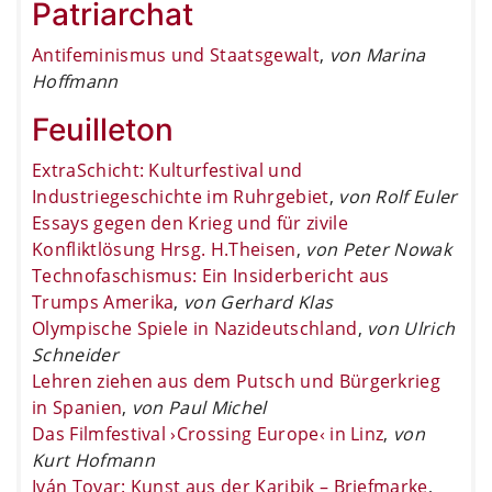
Patriarchat
Antifeminismus und Staatsgewalt
,
von Marina
Hoffmann
Feuilleton
ExtraSchicht: Kulturfestival und
Industriegeschichte im Ruhrgebiet
,
von Rolf Euler
Essays gegen den Krieg und für zivile
Konfliktlösung Hrsg. H.Theisen
,
von Peter Nowak
Technofaschismus: Ein Insiderbericht aus
Trumps Amerika
,
von Gerhard Klas
Olympische Spiele in Nazideutschland
,
von Ulrich
Schneider
Lehren ziehen aus dem Putsch und Bürgerkrieg
in Spanien
,
von Paul Michel
Das Filmfestival ›Crossing Europe‹ in Linz
,
von
Kurt Hofmann
Iván Tovar: Kunst aus der Karibik – Briefmarke
,