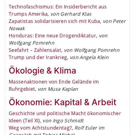
Technofaschismus: Ein Insiderbericht aus
Trumps Amerika
,
von Gerhard Klas
Zapatistas solidarisieren sich mit Kuba
,
von Peter
Nowak
Honduras: Eine neue Drogendiktatur
,
von
Wolfgang Pomrehn
Seefahrt – Zahlensalat
,
von Wolfgang Pomrehn
Trump und der Irankrieg
,
von Angela Klein
Ökologie & Klima
Massenaktionen von Ende Gelände im
Ruhrgebiet
,
von Musa Kaplan
Ökonomie: Kapital & Arbeit
Geschichte und politische Macht ökonomischer
Ideen (Teil XI)
,
von Ingo Schmidt
Weg vom Achtstundentag?
,
Rolf Euler im
Gespräch mit Tobias Michel