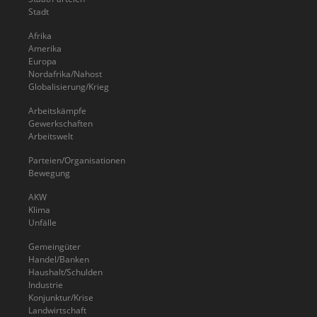
Stadt
Afrika
Amerika
Europa
Nordafrika/Nahost
Globalisierung/Krieg
Arbeitskämpfe
Gewerkschaften
Arbeitswelt
Parteien/Organisationen
Bewegung
AKW
Klima
Unfälle
Gemeingüter
Handel/Banken
Haushalt/Schulden
Industrie
Konjunktur/Krise
Landwirtschaft