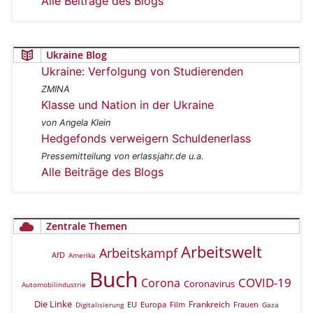
Alle Beiträge des Blogs
Ukraine Blog
Ukraine: Verfolgung von Studierenden
ZMINA
Klasse und Nation in der Ukraine
von Angela Klein
Hedgefonds verweigern Schuldenerlass
Pressemitteilung von erlassjahr.de u.a.
Alle Beiträge des Blogs
Zentrale Themen
Arbeitswelt
Arbeitskampf
AfD
Amerika
Buch
COVID-19
Corona
Coronavirus
Automobilindustrie
Die Linke
Frankreich
EU
Europa
Film
Frauen
Digitalisierung
Gaza