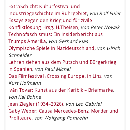
ExtraSchicht: Kulturfestival und
Industriegeschichte im Ruhrgebiet
,
von Rolf Euler
Essays gegen den Krieg und für zivile
Konfliktlösung Hrsg. H.Theisen
,
von Peter Nowak
Technofaschismus: Ein Insiderbericht aus
Trumps Amerika
,
von Gerhard Klas
Olympische Spiele in Nazideutschland
,
von Ulrich
Schneider
Lehren ziehen aus dem Putsch und Bürgerkrieg
in Spanien
,
von Paul Michel
Das Filmfestival ›Crossing Europe‹ in Linz
,
von
Kurt Hofmann
Iván Tovar: Kunst aus der Karibik – Briefmarke
,
von Kai Böhne
Jean Ziegler (1934–2026)
,
von Leo Gabriel
Gaby Weber: Causa Mercedes-Benz. Mörder und
Profiteure
,
von Wolfgang Pomrehn