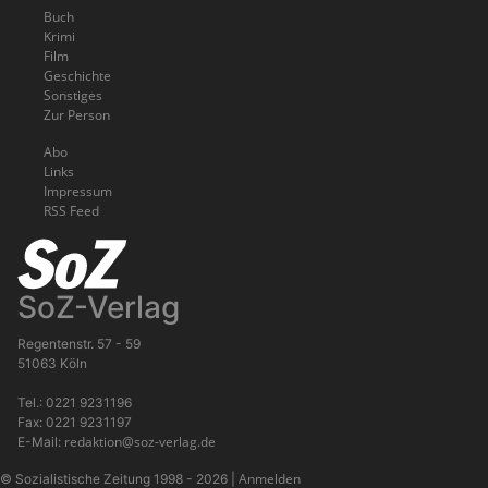
Buch
Krimi
Film
Geschichte
Sonstiges
Zur Person
Abo
Links
Impressum
RSS Feed
SoZ-Verlag
Regentenstr. 57 - 59
51063 Köln
Tel.: 0221 9231196
Fax: 0221 9231197
redaktion@soz-verlag.de
E-Mail:
Anmelden
© Sozialistische Zeitung 1998 - 2026
|