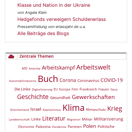
Klasse und Nation in der Ukraine
von Angela Klein
Hedgefonds verweigern Schuldenerlass
Pressemitteilung von erlassjahr.de u.a.
Alle Beiträge des Blogs
Zentrale Themen
Arbeitswelt
Arbeitskampf
AfD
Amerika
Buch
COVID-19
Corona
Coronavirus
Automobilindustrie
Die Linke
Frankreich
EU
Europa
Film
Frauen
Digitalisierung
Gaza
Geschichte
Gewerkschaften
Gesundheit
Klima
Krieg
Israel
Klimaschutz
Griechenland
Kapitalismus
Literatur
Militarisierung
Linke
Militär
Landwirtschaft
Migration
Polen
Polnische
Palästina
Parteien
Ökonomie
Pandemie