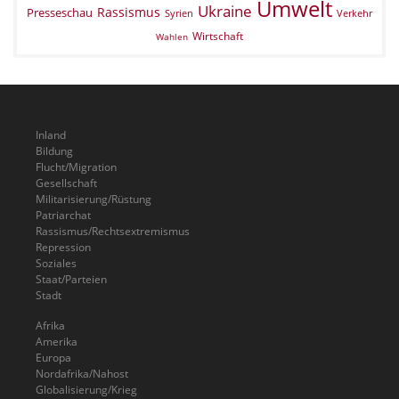
Umwelt
Ukraine
Rassismus
Presseschau
Verkehr
Syrien
Wirtschaft
Wahlen
Inland
Bildung
Flucht/Migration
Gesellschaft
Militarisierung/Rüstung
Patriarchat
Rassismus/Rechtsextremismus
Repression
Soziales
Staat/Parteien
Stadt
Afrika
Amerika
Europa
Nordafrika/Nahost
Globalisierung/Krieg