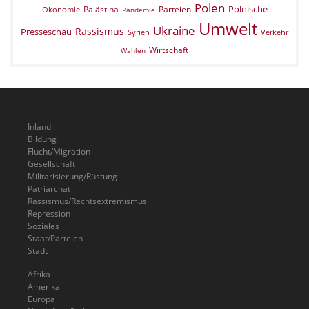
Polen
Polnische
Palästina
Parteien
Ökonomie
Pandemie
Umwelt
Ukraine
Rassismus
Presseschau
Verkehr
Syrien
Wirtschaft
Wahlen
Inland
Bildung
Flucht/Migration
Gesellschaft
Militarisierung/Rüstung
Patriarchat
Rassismus/Rechtsextremismus
Repression
Soziales
Staat/Parteien
Stadt
Afrika
Amerika
Europa