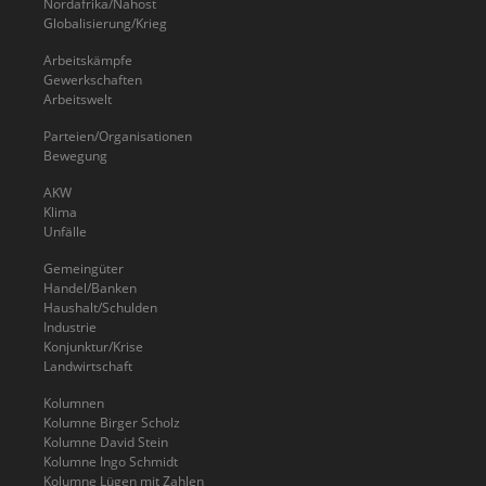
Nordafrika/Nahost
Globalisierung/Krieg
Arbeitskämpfe
Gewerkschaften
Arbeitswelt
Parteien/Organisationen
Bewegung
AKW
Klima
Unfälle
Gemeingüter
Handel/Banken
Haushalt/Schulden
Industrie
Konjunktur/Krise
Landwirtschaft
Kolumnen
Kolumne Birger Scholz
Kolumne David Stein
Kolumne Ingo Schmidt
Kolumne Lügen mit Zahlen