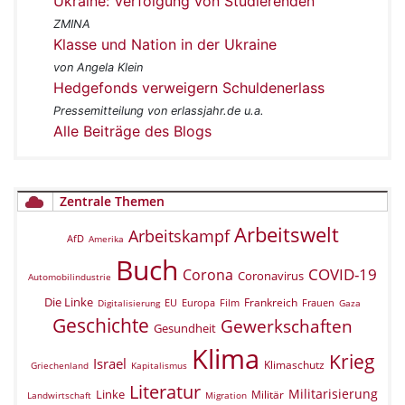
Ukraine: Verfolgung von Studierenden
ZMINA
Klasse und Nation in der Ukraine
von Angela Klein
Hedgefonds verweigern Schuldenerlass
Pressemitteilung von erlassjahr.de u.a.
Alle Beiträge des Blogs
Zentrale Themen
Arbeitswelt
Arbeitskampf
AfD
Amerika
Buch
COVID-19
Corona
Coronavirus
Automobilindustrie
Die Linke
Frankreich
EU
Europa
Film
Frauen
Digitalisierung
Gaza
Geschichte
Gewerkschaften
Gesundheit
Klima
Krieg
Israel
Klimaschutz
Griechenland
Kapitalismus
Literatur
Militarisierung
Linke
Militär
Landwirtschaft
Migration