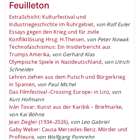
Feuilleton
ExtraSchicht: Kulturfestival und
Industriegeschichte im Ruhrgebiet
,
von Rolf Euler
Essays gegen den Krieg und für zivile
Konfliktlösung Hrsg. H.Theisen
,
von Peter Nowak
Technofaschismus: Ein Insiderbericht aus
Trumps Amerika
,
von Gerhard Klas
Olympische Spiele in Nazideutschland
,
von Ulrich
Schneider
Lehren ziehen aus dem Putsch und Bürgerkrieg
in Spanien
,
von Paul Michel
Das Filmfestival ›Crossing Europe‹ in Linz
,
von
Kurt Hofmann
Iván Tovar: Kunst aus der Karibik – Briefmarke
,
von Kai Böhne
Jean Ziegler (1934–2026)
,
von Leo Gabriel
Gaby Weber: Causa Mercedes-Benz. Mörder und
Profiteure
,
von Wolfgang Pomrehn