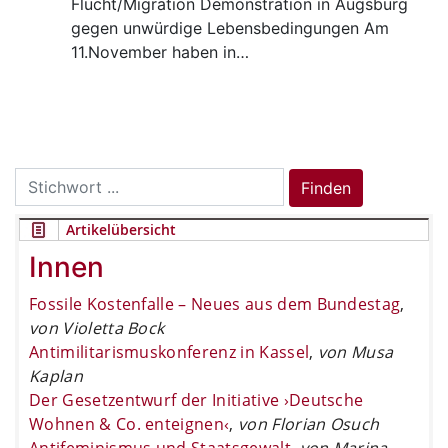
Flucht/Migration
Demonstration in Augsburg
gegen unwürdige Lebensbedingungen Am
11.November haben in…
Search
Finden
for:
Artikelübersicht
Innen
Fossile Kostenfalle – Neues aus dem Bundestag
,
von Violetta Bock
Antimilitarismuskonferenz in Kassel
,
von Musa
Kaplan
Der Gesetzentwurf der Initiative ›Deutsche
Wohnen & Co. enteignen‹
,
von Florian Osuch
Antifeminismus und Staatsgewalt
,
von Marina