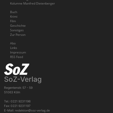
Kolumne Manfred Dietenberger
Buch
Krimi
Film
Geschichte
Sonstiges
Zur Person
Abo
Links
Impressum
RSS Feed
SoZ-Verlag
Regentenstr. 57 - 59
51063 Köln
Tel.: 0221 9231196
Fax: 0221 9231197
redaktion@soz-verlag.de
E-Mail: