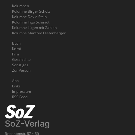
Kolumnen
Kolumne Birger Scholz
Kolumne David Stein
Kolumne Ingo Schmidt
Kolumne Lügen mit Zahlen
Kolumne Manfred Dietenberger
Buch
Krimi
Film
Geschichte
Sonstiges
Zur Person
Abo
Links
Impressum
RSS Feed
SoZ-Verlag
Regentenstr. 57 - 59