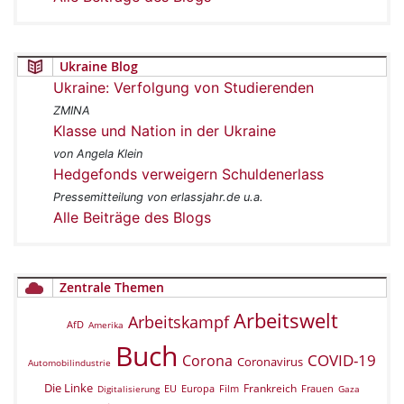
Ukraine Blog
Ukraine: Verfolgung von Studierenden
ZMINA
Klasse und Nation in der Ukraine
von Angela Klein
Hedgefonds verweigern Schuldenerlass
Pressemitteilung von erlassjahr.de u.a.
Alle Beiträge des Blogs
Zentrale Themen
Arbeitswelt
Arbeitskampf
AfD
Amerika
Buch
COVID-19
Corona
Coronavirus
Automobilindustrie
Die Linke
Frankreich
EU
Europa
Film
Frauen
Digitalisierung
Gaza