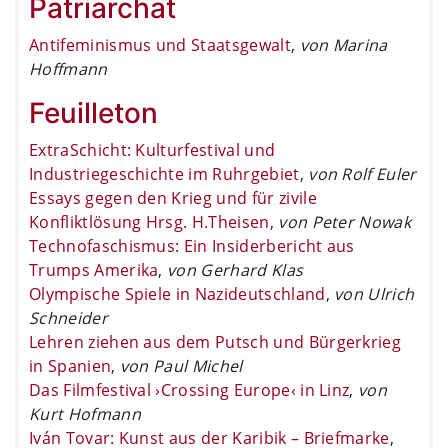
Patriarchat
Antifeminismus und Staatsgewalt
,
von Marina
Hoffmann
Feuilleton
ExtraSchicht: Kulturfestival und
Industriegeschichte im Ruhrgebiet
,
von Rolf Euler
Essays gegen den Krieg und für zivile
Konfliktlösung Hrsg. H.Theisen
,
von Peter Nowak
Technofaschismus: Ein Insiderbericht aus
Trumps Amerika
,
von Gerhard Klas
Olympische Spiele in Nazideutschland
,
von Ulrich
Schneider
Lehren ziehen aus dem Putsch und Bürgerkrieg
in Spanien
,
von Paul Michel
Das Filmfestival ›Crossing Europe‹ in Linz
,
von
Kurt Hofmann
Iván Tovar: Kunst aus der Karibik – Briefmarke
,