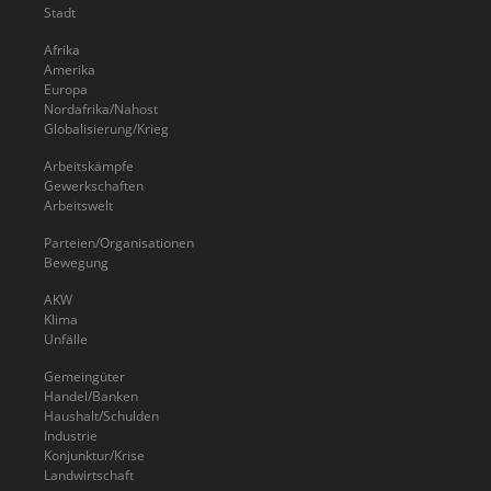
Stadt
Afrika
Amerika
Europa
Nordafrika/Nahost
Globalisierung/Krieg
Arbeitskämpfe
Gewerkschaften
Arbeitswelt
Parteien/Organisationen
Bewegung
AKW
Klima
Unfälle
Gemeingüter
Handel/Banken
Haushalt/Schulden
Industrie
Konjunktur/Krise
Landwirtschaft