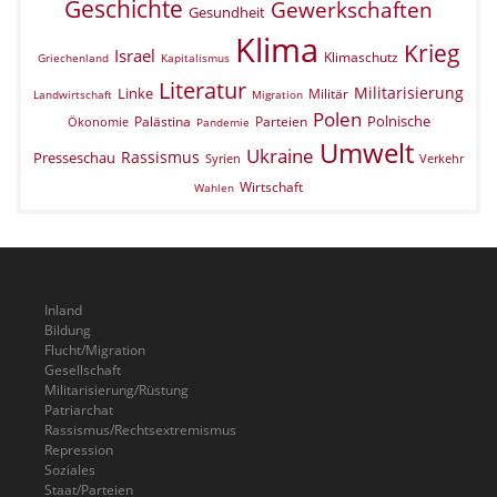
Geschichte
Gewerkschaften
Gesundheit
Klima
Krieg
Israel
Klimaschutz
Griechenland
Kapitalismus
Literatur
Militarisierung
Linke
Militär
Landwirtschaft
Migration
Polen
Polnische
Palästina
Parteien
Ökonomie
Pandemie
Umwelt
Ukraine
Rassismus
Presseschau
Verkehr
Syrien
Wirtschaft
Wahlen
Inland
Bildung
Flucht/Migration
Gesellschaft
Militarisierung/Rüstung
Patriarchat
Rassismus/Rechtsextremismus
Repression
Soziales
Staat/Parteien