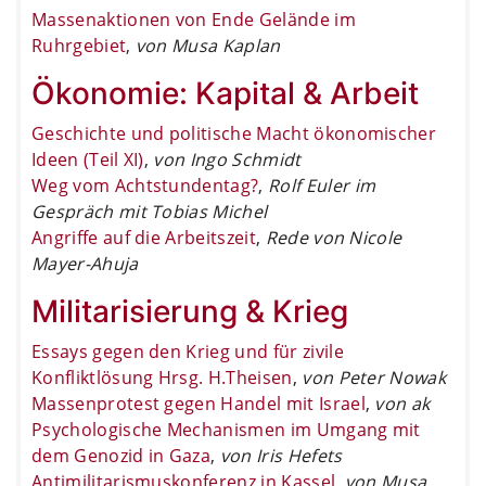
Massenaktionen von Ende Gelände im
Ruhrgebiet
,
von Musa Kaplan
Ökonomie: Kapital & Arbeit
Geschichte und politische Macht ökonomischer
Ideen (Teil XI)
,
von Ingo Schmidt
Weg vom Achtstundentag?
,
Rolf Euler im
Gespräch mit Tobias Michel
Angriffe auf die Arbeitszeit
,
Rede von Nicole
Mayer-Ahuja
Militarisierung & Krieg
Essays gegen den Krieg und für zivile
Konfliktlösung Hrsg. H.Theisen
,
von Peter Nowak
Massenprotest gegen Handel mit Israel
,
von ak
Psychologische Mechanismen im Umgang mit
dem Genozid in Gaza
,
von Iris Hefets
Antimilitarismuskonferenz in Kassel
,
von Musa