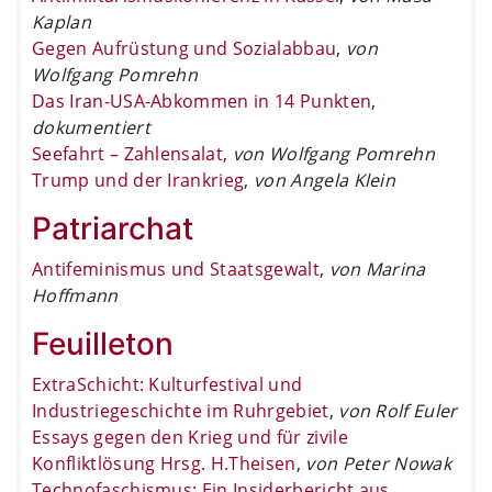
Kaplan
Gegen Aufrüstung und Sozialabbau
,
von
Wolfgang Pomrehn
Das Iran-USA-Abkommen in 14 Punkten
,
dokumentiert
Seefahrt – Zahlensalat
,
von Wolfgang Pomrehn
Trump und der Irankrieg
,
von Angela Klein
Patriarchat
Antifeminismus und Staatsgewalt
,
von Marina
Hoffmann
Feuilleton
ExtraSchicht: Kulturfestival und
Industriegeschichte im Ruhrgebiet
,
von Rolf Euler
Essays gegen den Krieg und für zivile
Konfliktlösung Hrsg. H.Theisen
,
von Peter Nowak
Technofaschismus: Ein Insiderbericht aus