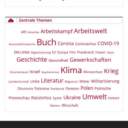
Zentrale Themen
Arbeitswelt
Arbeitskampf
AfD
Amerika
Buch
COVID-19
Corona
Coronavirus
Automobilindustrie
Die Linke
Frankreich
EU
Europa
Film
Frauen
Digitalisierung
Gaza
Geschichte
Gewerkschaften
Gesundheit
Klima
Krieg
Israel
Klimaschutz
Griechenland
Kapitalismus
Literatur
Militarisierung
Linke
Militär
Landwirtschaft
Migration
Polen
Polnische
Palästina
Parteien
Ökonomie
Pandemie
Umwelt
Ukraine
Rassismus
Presseschau
Verkehr
Syrien
Wirtschaft
Wahlen