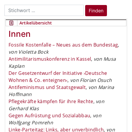
Search
Finden
for:
Artikelübersicht
Innen
Fossile Kostenfalle – Neues aus dem Bundestag
,
von Violetta Bock
Antimilitarismuskonferenz in Kassel
,
von Musa
Kaplan
Der Gesetzentwurf der Initiative ›Deutsche
Wohnen & Co. enteignen‹
,
von Florian Osuch
Antifeminismus und Staatsgewalt
,
von Marina
Hoffmann
Pflegekräfte kämpfen für ihre Rechte
,
von
Gerhard Klas
Gegen Aufrüstung und Sozialabbau
,
von
Wolfgang Pomrehn
Linke-Parteitag: Links, aber unverbindlich
,
von