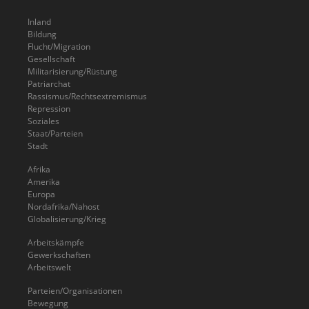
Inland
Bildung
Flucht/Migration
Gesellschaft
Militarisierung/Rüstung
Patriarchat
Rassismus/Rechtsextremismus
Repression
Soziales
Staat/Parteien
Stadt
Afrika
Amerika
Europa
Nordafrika/Nahost
Globalisierung/Krieg
Arbeitskämpfe
Gewerkschaften
Arbeitswelt
Parteien/Organisationen
Bewegung