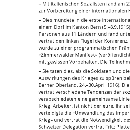
– Mit italienischen Sozialisten fand a
zur Vorbereitung einer internationalen 
– Dies mündete in die erste internation
einem Dorf im Kanton Bern (5.–8.9.1915
Personen aus 11 Ländern und fand unte
vertrat den linken Flügel der Konferenz.
wurde zu einer programmatischen Prämiss
«Zimmerwalder Manifest» (veröffentlicht
mit gewissen Vorbehalten. Die Teilnehme
– Sie taten dies, als die Soldaten und 
Auswirkungen des Krieges zu spüren be
Berner Oberland, 24.–30.April 1916). Di
vertrat verschiedene Tendenzen der soz
verabschiedeten eine gemeinsame Linie,
Krieg, Arbeiter, ist nicht der eure, ihr 
verteidigte die «Umwandlung des imperi
Krieg» und vertrat die Notwendigkeit de
Schweizer Delegation vertrat Fritz Plat