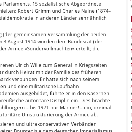
s Parlaments, 15 sozialistische Abgeordnete
thielten: Robert Grimm und Charles Naine (1874–
Sozialdemokratie in anderen Länder sehr ähnlich
ng (der gemeinsamen Versammlung der beiden
m 3.August 1914 wurden dem Bundesrat (der
er Armee «Sondervollmachten» erteilt; die
enen Ulrich Wille zum General in Kriegszeiten
ar durch Heirat mit der Familie des früheren
arck verbunden. Er hatte sich nach seinem
sen und eine militärische Laufbahn
ademien ausgebildet, führte er in den Kasernen
 preußische autoritäre Disziplin ein. Dies brachte
lbürgern – bis 1971 nur Männer! – ein, dreimal
autoritäre Umstrukturierung der Armee ab.
izieren und ultrakonservativen Verbänden
chweizer Bourgeoisie dem deutschen Imperialismus