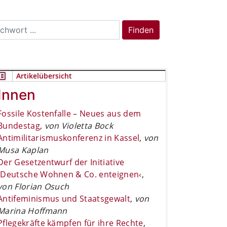
rch
Finden
Artikelübersicht
Innen
Fossile Kostenfalle – Neues aus dem
Bundestag
,
von Violetta Bock
Antimilitarismuskonferenz in Kassel
,
von
Musa Kaplan
Der Gesetzentwurf der Initiative
›Deutsche Wohnen & Co. enteignen‹
,
von Florian Osuch
Antifeminismus und Staatsgewalt
,
von
Marina Hoffmann
Pflegekräfte kämpfen für ihre Rechte
,