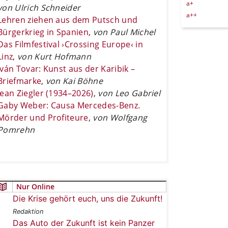
a+
von Ulrich Schneider
a++
Lehren ziehen aus dem Putsch und
Bürgerkrieg in Spanien
,
von Paul Michel
Das Filmfestival ›Crossing Europe‹ in
Linz
,
von Kurt Hofmann
Iván Tovar: Kunst aus der Karibik –
Briefmarke
,
von Kai Böhne
Jean Ziegler (1934–2026)
,
von Leo Gabriel
Gaby Weber: Causa Mercedes-Benz.
Mörder und Profiteure
,
von Wolfgang
Pomrehn
Nur Online
Die Krise gehört euch, uns die Zukunft!
Redaktion
Das Auto der Zukunft ist kein Panzer