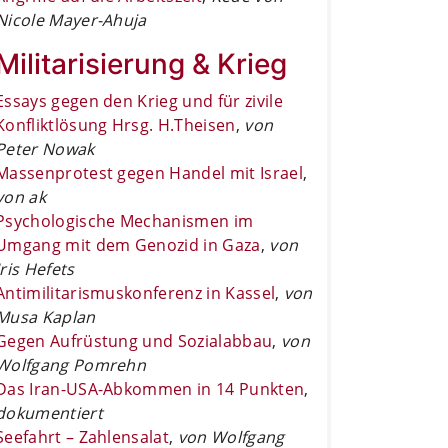
Nicole Mayer-Ahuja
Militarisierung & Krieg
Essays gegen den Krieg und für zivile
Konfliktlösung Hrsg. H.Theisen
,
von
Peter Nowak
Massenprotest gegen Handel mit Israel
,
von ak
Psychologische Mechanismen im
Umgang mit dem Genozid in Gaza
,
von
Iris Hefets
Antimilitarismuskonferenz in Kassel
,
von
Musa Kaplan
Gegen Aufrüstung und Sozialabbau
,
von
Wolfgang Pomrehn
Das Iran-USA-Abkommen in 14 Punkten
,
dokumentiert
Seefahrt – Zahlensalat
,
von Wolfgang