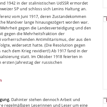
 und 1942 in der stalinistischen UdSSR ermordet
chweizer SP und schloss sich Lenins Haltung an.
nferenz vom Juni 1917, deren Zustandekommen
sche Manöver lange hinausgezögert worden war.
r Mehrheit gegen die Landesverteidigung und den
it gegen die Mehrheitsfraktion der
ei vorherrschenden Antimilitarismus, der aus den
olgte, widersetzt hatte. (Die Resolution gegen
 nach dem Krieg revidiert!) Ab 1917 fand in der
alisierung statt. Im Oktober 1918 feierten in
n ersten Jahrestag der russischen
n
ügung.
Dahinter stehen dennoch Arbeit und
ere regelmäßigen Leserinnen und Leser um eine