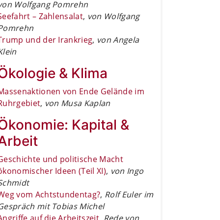
von Wolfgang Pomrehn
Seefahrt – Zahlensalat
,
von Wolfgang
Pomrehn
Trump und der Irankrieg
,
von Angela
Klein
Ökologie & Klima
Massenaktionen von Ende Gelände im
Ruhrgebiet
,
von Musa Kaplan
Ökonomie: Kapital &
Arbeit
Geschichte und politische Macht
ökonomischer Ideen (Teil XI)
,
von Ingo
Schmidt
Weg vom Achtstundentag?
,
Rolf Euler im
Gespräch mit Tobias Michel
Angriffe auf die Arbeitszeit
,
Rede von