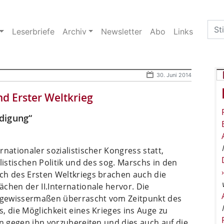
Sea
Leserbriefe
Archiv
Newsletter
Abo
Links
for:
30. Juni 2014
nd Erster Weltkrieg
digung“
nationaler sozialistischer Kongress statt,
listischen Politik und des sog. Marschs in den
ch des Ersten Weltkriegs brachen auch die
chen der II.Internationale hervor. Die
 gewissermaßen überrascht vom Zeitpunkt des
s, die Möglichkeit eines Krieges ins Auge zu
on gegen ihn vorzubereiten und dies auch auf die