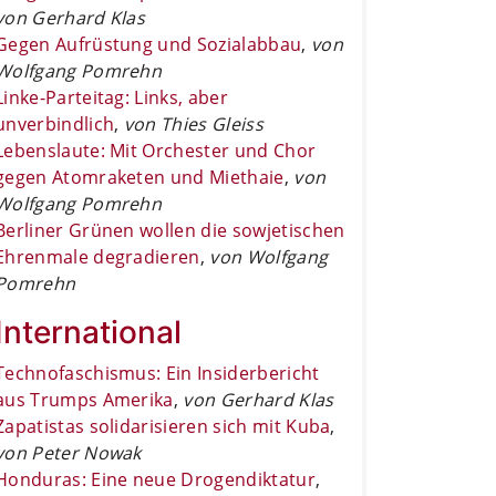
von Gerhard Klas
Gegen Aufrüstung und Sozialabbau
,
von
Wolfgang Pomrehn
Linke-Parteitag: Links, aber
unverbindlich
,
von Thies Gleiss
Lebenslaute: Mit Orchester und Chor
gegen Atomraketen und Miethaie
,
von
Wolfgang Pomrehn
Berliner Grünen wollen die sowjetischen
Ehrenmale degradieren
,
von Wolfgang
Pomrehn
International
Technofaschismus: Ein Insiderbericht
aus Trumps Amerika
,
von Gerhard Klas
Zapatistas solidarisieren sich mit Kuba
,
von Peter Nowak
Honduras: Eine neue Drogendiktatur
,