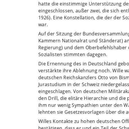
hatte die einstimmige Unterstützung de
eingeschlossen, außer zwei, die sich en
1926). Eine Konstellation, die der der 
war.
Auf der Sitzung der Bundesversammlu
Kammern Nationalrat und Ständerat) a
Regierung) und dem Oberbefehlshaber d
Sozialisten stimmten dagegen.
Die Ernennung des in Deutschland gebor
verstärkte ihre Ablehnung noch. Wille w
deutschen Reichskanzlers Otto von Bism
Jurastudium in der Schweiz niedergelas
eingeschlagen. Von deutschen Militärak
den Drill, die elitäre Hierarchie und die
ihm nur wenig Sympathien unter den Wah
lehnten sie Gesetzesvorlagen über die 
Willes Kontakte zu hohen deutschen Off
bestätigen, dass er und ein Teil der S