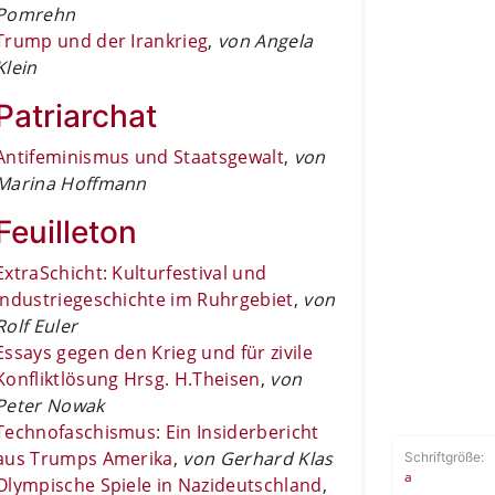
Pomrehn
Trump und der Irankrieg
,
von Angela
Klein
Patriarchat
Antifeminismus und Staatsgewalt
,
von
Marina Hoffmann
Feuilleton
ExtraSchicht: Kulturfestival und
Industriegeschichte im Ruhrgebiet
,
von
Rolf Euler
Essays gegen den Krieg und für zivile
Konfliktlösung Hrsg. H.Theisen
,
von
Peter Nowak
Technofaschismus: Ein Insiderbericht
aus Trumps Amerika
,
von Gerhard Klas
Schriftgröße:
a
Olympische Spiele in Nazideutschland
,