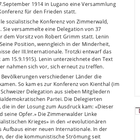
m 27.September 1914 in Lugano eine Versammlung
Konferenz für den Frieden statt.
ale sozialistische Konferenz von Zimmerwald,
). Sie versammelte eine Delegation von 37
r dem Vorsitz von Robert Grimm statt. Lenin
 Seine Position, wenngleich in der Minderheit,
e der III.Internationale. Trotzki entwarf das
 am 15.9.1915). Lenin unterzeichnete den Text
r nahmen sich vor, sich erneut zu treffen.
die Bevölkerungen verschiedener Länder die
kamen. So kam es zur Konferenz von Kienthal (im
e Schweizer Delegation aus sieben Mitgliedern
ialdemokratischen Partei. Die Delegierten
 die in der Losung zum Ausdruck kam: «Dieser
seid seine Opfer.» Die Zimmerwalder Linke
alistischen Krieges» in den «revolutionären
s Aufbaus einer neuen Internationale. In der
ten, der die kommunistische Strömung seit