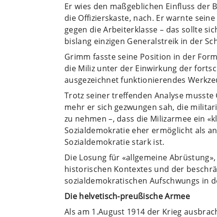
Er wies den maßgeblichen Einfluss der B
die Offizierskaste, nach. Er warnte sein
gegen die Arbeiterklasse – das sollte s
bislang einzigen Generalstreik in der S
Grimm fasste seine Position in der For
die Miliz unter der Einwirkung der forts
ausgezeichnet funktionierendes Werkze
Trotz seiner treffenden Analyse musst
mehr er sich gezwungen sah, die militar
zu nehmen –, dass die Milizarmee ein «kl
Sozialdemokratie eher ermöglicht als an
Sozialdemokratie stark ist.
Die Losung für «allgemeine Abrüstung»,
historischen Kontextes und der beschr
sozialdemokratischen Aufschwungs in d
Die helvetisch-preußische Armee
Als am 1.August 1914 der Krieg ausbrach