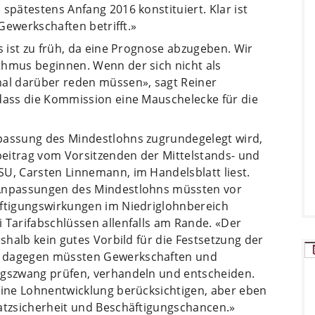
spätestens Anfang 2016 konstituiert. Klar ist
 Gewerkschaften betrifft.»
s ist zu früh, da eine Prognose abzugeben. Wir
thmus beginnen. Wenn der sich nicht als
mal darüber reden müssen», sagt Reiner
 dass die Kommission eine Mauschelecke für die
npassung des Mindestlohns zugrundegelegt wird,
eitrag vom Vorsitzenden der Mittelstands- und
SU, Carsten Linnemann, im Handelsblatt liest.
 Anpassungen des Mindestlohns müssten vor
äftigungswirkungen im Niedriglohnbereich
 Tarifabschlüssen allenfalls am Rande. «Der
eshalb kein gutes Vorbild für die Festsetzung der
n dagegen müssten Gewerkschaften und
ngszwang prüfen, verhandeln und entscheiden.
eine Lohnentwicklung berücksichtigen, aber eben
latzsicherheit und Beschäftigungschancen.»