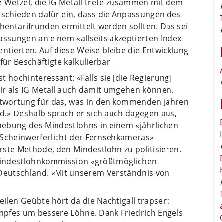
e Wetzel, die IG Metall trete zusammen mit dem
chieden dafür ein, dass die Anpassungen des
entarifrunden ermittelt werden sollten. Das sei
assungen an einem «allseits akzeptierten Index
entierten. Auf diese Weise bleibe die Entwicklung
ür Beschäftigte kalkulierbar.
t hochinteressant: «Falls sie [die Regierung]
wir als IG Metall auch damit umgehen können.
twortung für das, was in den kommenden Jahren
d.» Deshalb sprach er sich auch dagegen aus,
hebung des Mindestlohns in einem «jährlichen
 Scheinwerferlicht der Fernsehkameras»
erste Methode, den Mindestlohn zu politisieren.
r Mindestlohnkommission «größtmöglichen
in Deutschland. «Mit unserem Verständnis von
ilen Geübte hört da die Nachtigall trapsen:
ampfes um bessere Löhne. Dank Friedrich Engels