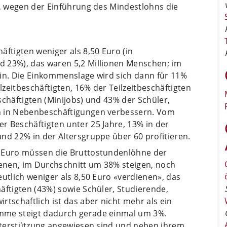
t, wegen der Einführung des Mindestlohns die
äftigten weniger als 8,50 Euro (in
d 23%), das waren 5,2 Millionen Menschen; im
ein. Die Einkommenslage wird sich dann für 11%
zeitbeschäftigten, 16% der Teilzeitbeschäftigten
schäftigten (Minijobs) und 43% der Schüler,
n in Nebenbeschäftigungen verbessern. Vom
r Beschäftigten unter 25 Jahre, 13% in der
nd 22% in der Altersgruppe über 60 profitieren.
0 Euro müssen die Bruttostundenlöhne der
ienen, im Durchschnitt um 38% steigen, noch
eutlich weniger als 8,50 Euro «verdienen», das
äftigten (43%) sowie Schüler, Studierende,
rtschaftlich ist das aber nicht mehr als ein
mme steigt dadurch gerade einmal um 3%.
 Unterstützung angewiesen sind und neben ihrem