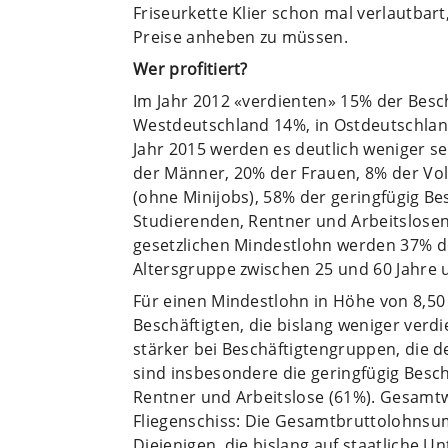
Friseurkette Klier schon mal verlautbar
Preise anheben zu müssen.
Wer profitiert?
Im Jahr 2012 «verdienten» 15% der Besch
Westdeutschland 14%, in Ostdeutschlan
Jahr 2015 werden es deutlich weniger s
der Männer, 20% der Frauen, 8% der Voll
(ohne Minijobs), 58% der geringfügig Be
Studierenden, Rentner und Arbeitslose
gesetzlichen Mindestlohn werden 37% de
Altersgruppe zwischen 25 und 60 Jahre u
Für einen Mindestlohn in Höhe von 8,5
Beschäftigten, die bislang weniger verd
stärker bei Beschäftigtengruppen, die d
sind insbesondere die geringfügig Besch
Rentner und Arbeitslose (61%). Gesamtwi
Fliegenschiss: Die Gesamtbruttolohnsu
Diejenigen, die bislang auf staatliche