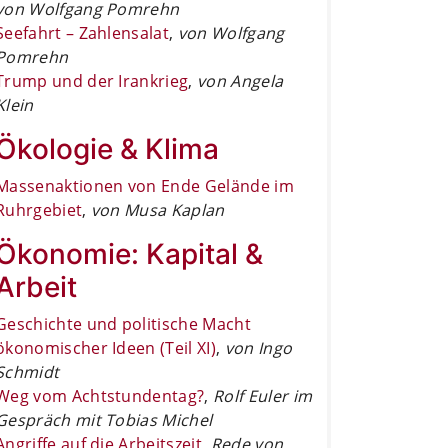
von Wolfgang Pomrehn
Seefahrt – Zahlensalat
,
von Wolfgang
Pomrehn
Trump und der Irankrieg
,
von Angela
Klein
Ökologie & Klima
Massenaktionen von Ende Gelände im
Ruhrgebiet
,
von Musa Kaplan
Ökonomie: Kapital &
Arbeit
Geschichte und politische Macht
ökonomischer Ideen (Teil XI)
,
von Ingo
Schmidt
Weg vom Achtstundentag?
,
Rolf Euler im
Gespräch mit Tobias Michel
Angriffe auf die Arbeitszeit
,
Rede von