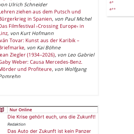
a+
von Ulrich Schneider
a++
Lehren ziehen aus dem Putsch und
Bürgerkrieg in Spanien
,
von Paul Michel
Das Filmfestival ›Crossing Europe‹ in
Linz
,
von Kurt Hofmann
Iván Tovar: Kunst aus der Karibik –
Briefmarke
,
von Kai Böhne
Jean Ziegler (1934–2026)
,
von Leo Gabriel
Gaby Weber: Causa Mercedes-Benz.
Mörder und Profiteure
,
von Wolfgang
Pomrehn
Nur Online
Die Krise gehört euch, uns die Zukunft!
Redaktion
Das Auto der Zukunft ist kein Panzer