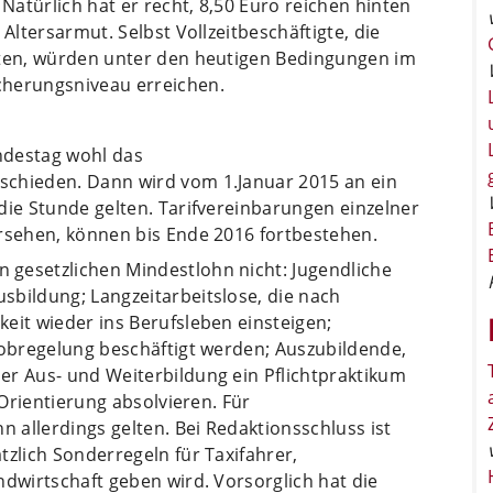
Natürlich hat er recht, 8,50 Euro reichen hinten
Altersarmut. Selbst Vollzeitbeschäftigte, die
iten, würden unter den heutigen Bedingungen im
cherungsniveau erreichen.
undestag wohl das
schieden. Dann wird vom 1.Januar 2015 an ein
die Stunde gelten. Tarifvereinbarungen einzelner
orsehen, können bis Ende 2016 fortbestehen.
gesetzlichen Mindestlohn nicht: Jugendliche
sbildung; Langzeitarbeitslose, die nach
eit wieder ins Berufsleben einsteigen;
jobregelung beschäftigt werden; Auszubildende,
er Aus- und Weiterbildung ein Pflichtpraktikum
 Orientierung absolvieren. Für
n allerdings gelten. Bei Redaktionsschluss ist
tzlich Sonderregeln für Taxifahrer,
ndwirtschaft geben wird. Vorsorglich hat die