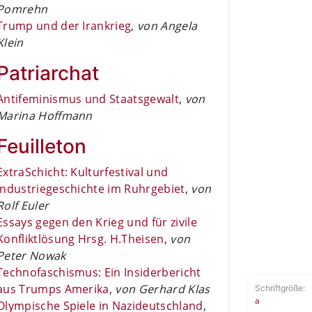
Pomrehn
Trump und der Irankrieg
,
von Angela
Klein
Patriarchat
Antifeminismus und Staatsgewalt
,
von
Marina Hoffmann
Feuilleton
ExtraSchicht: Kulturfestival und
Industriegeschichte im Ruhrgebiet
,
von
Rolf Euler
Essays gegen den Krieg und für zivile
Konfliktlösung Hrsg. H.Theisen
,
von
Peter Nowak
Technofaschismus: Ein Insiderbericht
aus Trumps Amerika
,
von Gerhard Klas
Schriftgröße:
a
Olympische Spiele in Nazideutschland
,