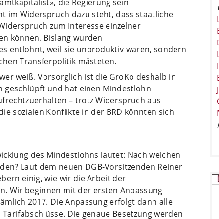
samtkapitalist», die Regierung sein
t im Widerspruch dazu steht, dass staatliche
derspruch zum Interesse einzelner
hen können. Bislang wurden
s entlohnt, weil sie unproduktiv waren, sondern
ichen Transferpolitik mästeten.
er weiß. Vorsorglich ist die GroKo deshalb in
en geschlüpft und hat einen Mindestlohn
ufrechtzuerhalten – trotz Widerspruch aus
 die sozialen Konflikte in der BRD könnten sich
twicklung des Mindestlohns lautet: Nach welchen
erden? Laut dem neuen DGB-Vorsitzenden Reiner
ern einig, wie wir die Arbeit der
n. Wir beginnen mit der ersten Anpassung
nämlich 2017. Die Anpassung erfolgt dann alle
en Tarifabschlüsse. Die genaue Besetzung werden