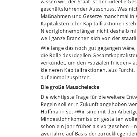
wissen wir, der Staat ist der «ideelle Ge
geschäftsführender Ausschuss. Was nich
Maßnahmen und Gesetze manchmal in Wi
Kapitalisten oder Kapitalfraktionen ste
Niedriglohnempfänger nicht deshalb mie
weil ganze Branchen sich von der staatl
Wie lange das noch gut gegangen wäre, w
die Rolle des ideellen Gesamtkapitalist
verkündet, um den «sozialen Frieden» a
kleineren Kapitalfraktionen, aus Furcht,
auf einmal zuspitzen.
Die große Mauschelecke
Die wichtigste Frage für die weitere En
Regeln soll er in Zukunft angehoben w
Hoffmann so: «Wir sind mit den Arbeitgeb
Mindestlohnkommission gestalten wolle
schon ein Jahr früher als vorgesehen – 
zwei Jahre auf Basis der zurückliegend