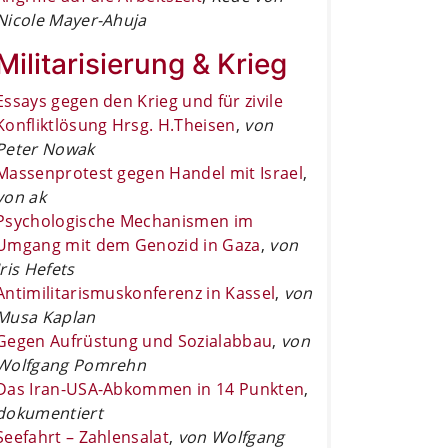
Nicole Mayer-Ahuja
Militarisierung & Krieg
Essays gegen den Krieg und für zivile
Konfliktlösung Hrsg. H.Theisen
,
von
Peter Nowak
Massenprotest gegen Handel mit Israel
,
von ak
Psychologische Mechanismen im
Umgang mit dem Genozid in Gaza
,
von
Iris Hefets
Antimilitarismuskonferenz in Kassel
,
von
Musa Kaplan
Gegen Aufrüstung und Sozialabbau
,
von
Wolfgang Pomrehn
Das Iran-USA-Abkommen in 14 Punkten
,
dokumentiert
Seefahrt – Zahlensalat
,
von Wolfgang