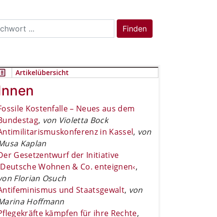
rch
Finden
Artikelübersicht
Innen
Fossile Kostenfalle – Neues aus dem
Bundestag
,
von Violetta Bock
Antimilitarismuskonferenz in Kassel
,
von
Musa Kaplan
Der Gesetzentwurf der Initiative
›Deutsche Wohnen & Co. enteignen‹
,
von Florian Osuch
Antifeminismus und Staatsgewalt
,
von
Marina Hoffmann
Pflegekräfte kämpfen für ihre Rechte
,