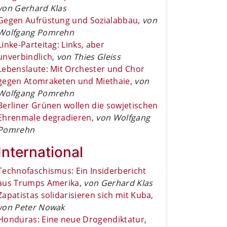
von Gerhard Klas
Gegen Aufrüstung und Sozialabbau
,
von
Wolfgang Pomrehn
Linke-Parteitag: Links, aber
unverbindlich
,
von Thies Gleiss
Lebenslaute: Mit Orchester und Chor
gegen Atomraketen und Miethaie
,
von
Wolfgang Pomrehn
Berliner Grünen wollen die sowjetischen
Ehrenmale degradieren
,
von Wolfgang
Pomrehn
International
Technofaschismus: Ein Insiderbericht
aus Trumps Amerika
,
von Gerhard Klas
Zapatistas solidarisieren sich mit Kuba
,
von Peter Nowak
Honduras: Eine neue Drogendiktatur
,