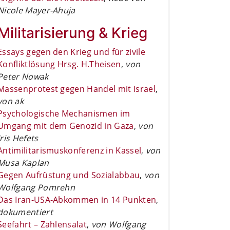
Nicole Mayer-Ahuja
Militarisierung & Krieg
Essays gegen den Krieg und für zivile
Konfliktlösung Hrsg. H.Theisen
,
von
Peter Nowak
Massenprotest gegen Handel mit Israel
,
von ak
Psychologische Mechanismen im
Umgang mit dem Genozid in Gaza
,
von
Iris Hefets
Antimilitarismuskonferenz in Kassel
,
von
Musa Kaplan
Gegen Aufrüstung und Sozialabbau
,
von
Wolfgang Pomrehn
Das Iran-USA-Abkommen in 14 Punkten
,
dokumentiert
Seefahrt – Zahlensalat
,
von Wolfgang