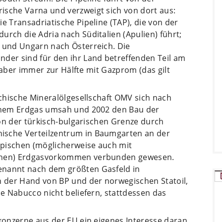
ische Varna und verzweigt sich von dort aus:
e Transadriatische Pipeline (TAP), die von der
urch die Adria nach Süditalien (Apulien) führt;
n und Ungarn nach Österreich. Die
nder sind für den ihr Land betreffenden Teil am
il aber immer zur Hälfte mit Gazprom (das gilt
ichische Mineralölgesellschaft OMV sich nach
schem Erdgas umsah und 2002 den Bau der
 von der türkisch-bulgarischen Grenze durch
ische Verteilzentrum in Baumgarten an der
spischen (möglicherweise auch mit
schen) Erdgasvorkommen verbunden gewesen.
enannt nach dem größten Gasfeld in
n der Hand von BP und der norwegischen Statoil,
de Nabucco nicht beliefern, stattdessen das
ekonzerne aus der EU ein eigenes Interesse daran