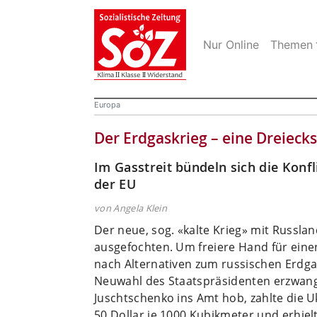
Nur Online
Themen
Europa
Der Erdgaskrieg – eine Dreieck
Im Gasstreit bündeln sich die Konf
der EU
von Angela Klein
Der neue, sog. «kalte Krieg» mit Russla
ausgefochten. Um freiere Hand für eine
nach Alternativen zum russischen Erdga
Neuwahl des Staatspräsidenten erzwang 
Juschtschenko ins Amt hob, zahlte die U
50 Dollar je 1000 Kubikmeter und erhielt