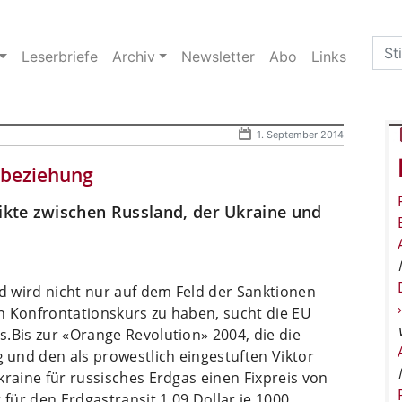
Sea
Leserbriefe
Archiv
Newsletter
Abo
Links
for:
1. September 2014
sbeziehung
likte zwischen Russland, der Ukraine und
nd wird nicht nur auf dem Feld der Sanktionen
n Konfrontationskurs zu haben, sucht die EU
s.
Bis zur «Orange Revolution» 2004, die die
und den als prowestlich eingestuften Viktor
kraine für russisches Erdgas einen Fixpreis von
 für den Erdgastransit 1,09 Dollar je 1000