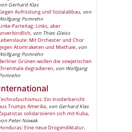
von Gerhard Klas
Gegen Aufrüstung und Sozialabbau
,
von
Wolfgang Pomrehn
Linke-Parteitag: Links, aber
unverbindlich
,
von Thies Gleiss
Lebenslaute: Mit Orchester und Chor
gegen Atomraketen und Miethaie
,
von
Wolfgang Pomrehn
Berliner Grünen wollen die sowjetischen
Ehrenmale degradieren
,
von Wolfgang
Pomrehn
International
Technofaschismus: Ein Insiderbericht
aus Trumps Amerika
,
von Gerhard Klas
Zapatistas solidarisieren sich mit Kuba
,
von Peter Nowak
Honduras: Eine neue Drogendiktatur
,