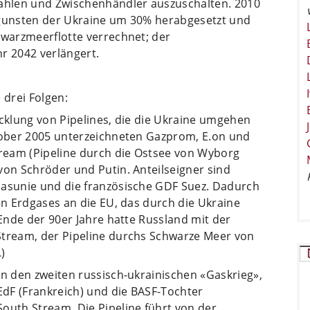
zahlen und Zwischenhändler auszuschalten. 2010
ugunsten der Ukraine um 30% herabgesetzt und
hwarzmeerflotte verrechnet; der
r 2042 verlängert.
 drei Folgen:
icklung von Pipelines, die die Ukraine umgehen
ktober 2005 unterzeichneten Gazprom, E.on und
ream (Pipeline durch die Ostsee von Wyborg
von Schröder und Putin. Anteilseigner sind
Gasunie und die französische GDF Suez. Dadurch
hen Erdgases an die EU, das durch die Ukraine
 Ende der 90er Jahre hatte Russland mit der
Stream, der Pipeline durchs Schwarze Meer von
)
an den zweiten russisch-ukrainischen «Gaskrieg»,
 EdF (Frankreich) und die BASF-Tochter
outh Stream. Die Pipeline führt von der