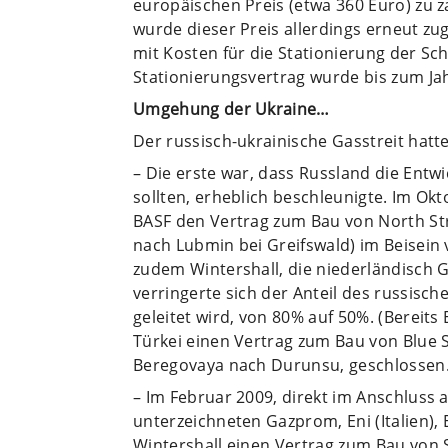
europäischen Preis (etwa 360 Euro) zu 
wurde dieser Preis allerdings erneut z
mit Kosten für die Stationierung der Sc
Stationierungsvertrag wurde bis zum Jah
Umgehung der Ukraine…
Der russisch-ukrainische Gasstreit hatte
– Die erste war, dass Russland die Entw
sollten, erheblich beschleunigte. Im O
BASF den Vertrag zum Bau von North St
nach Lubmin bei Greifswald) im Beisein 
zudem Wintershall, die niederländisch 
verringerte sich der Anteil des russisc
geleitet wird, von 80% auf 50%. (Bereits
Türkei einen Vertrag zum Bau von Blue 
Beregovaya nach Durunsu, geschlossen.
– Im Februar 2009, direkt im Anschluss 
unterzeichneten Gazprom, Eni (Italien),
Wintershall einen Vertrag zum Bau von S