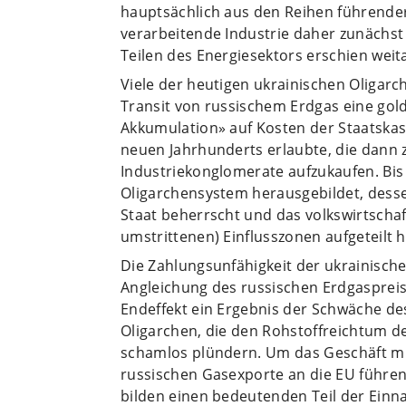
hauptsächlich aus den Reihen führende
verarbeitende Industrie daher zunächst
Teilen des Energiesektors erschien weita
Viele der heutigen ukrainischen Oligar
Transit von russischem Erdgas eine gold
Akkumulation» auf Kosten der Staatskass
neuen Jahrhunderts erlaubte, die dann 
Industriekonglomerate aufzukaufen. Bis 
Oligarchensystem herausgebildet, dessen
Staat beherrscht und das volkswirtscha
umstrittenen) Einflusszonen aufgeteilt h
Die Zahlungsunfähigkeit der ukrainische
Angleichung des russischen Erdgasprei
Endeffekt ein Ergebnis der Schwäche de
Oligarchen, die den Rohstoffreichtum d
schamlos plündern. Um das Geschäft mit 
russischen Gasexporte an die EU führen
bilden einen bedeutenden Teil der Ei