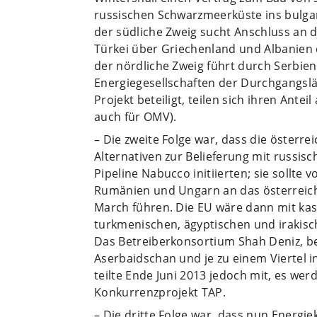
russischen Schwarzmeerküste ins bulgar
der südliche Zweig sucht Anschluss an di
Türkei über Griechenland und Albanien d
der nördliche Zweig führt durch Serbie
Energiegesellschaften der Durchgangslä
Projekt beteiligt, teilen sich ihren Ante
auch für OMV).
– Die zweite Folge war, dass die österre
Alternativen zur Belieferung mit russi
Pipeline Nabucco initiierten; sie sollte
Rumänien und Ungarn an das österreich
March führen. Die EU wäre dann mit ka
turkmenischen, ägyptischen und iraki
Das Betreiberkonsortium Shah Deniz, b
Aserbaidschan und je zu einem Viertel i
teilte Ende Juni 2013 jedoch mit, es wer
Konkurrenzprojekt TAP.
– Die dritte Folge war, dass nun Energi