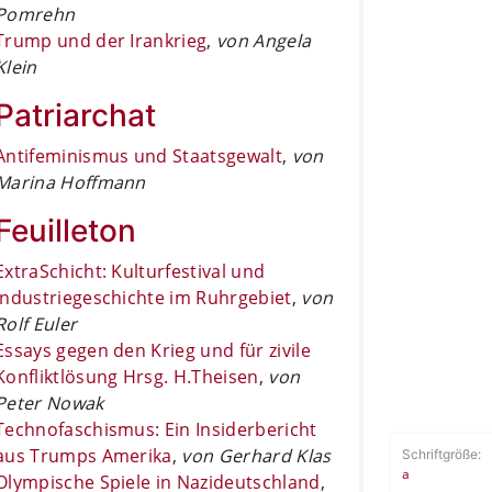
Pomrehn
Trump und der Irankrieg
,
von Angela
Klein
Patriarchat
Antifeminismus und Staatsgewalt
,
von
Marina Hoffmann
Feuilleton
ExtraSchicht: Kulturfestival und
Industriegeschichte im Ruhrgebiet
,
von
Rolf Euler
Essays gegen den Krieg und für zivile
Konfliktlösung Hrsg. H.Theisen
,
von
Peter Nowak
Technofaschismus: Ein Insiderbericht
aus Trumps Amerika
,
von Gerhard Klas
Schriftgröße:
a
Olympische Spiele in Nazideutschland
,