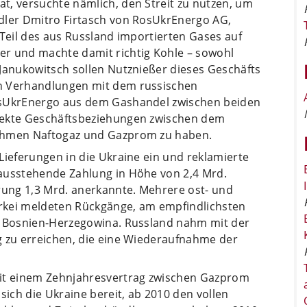
t, versuchte nämlich, den Streit zu nutzen, um
dler Dmitro Firtasch von RosUkrEnergo AG,
 Teil des aus Russland importierten Gases auf
er und machte damit richtig Kohle – sowohl
 Janukowitsch sollen Nutznießer dieses Geschäfts
n Verhandlungen mit dem russischen
osUkrEnergo aus dem Gashandel zwischen beiden
rekte Geschäftsbeziehungen zwischen dem
nehmen Naftogaz und Gazprom zu haben.
Lieferungen in die Ukraine ein und reklamierte
ausstehende Zahlung in Höhe von 2,4 Mrd.
erung 1,3 Mrd. anerkannte. Mehrere ost- und
rkei meldeten Rückgänge, am empfindlichsten
d Bosnien-Herzegowina. Russland nahm mit der
g zu erreichen, die eine Wiederaufnahme der
mit einem Zehnjahresvertrag zwischen Gazprom
sich die Ukraine bereit, ab 2010 den vollen