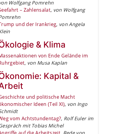
von Wolfgang Pomrehn
Seefahrt – Zahlensalat
,
von Wolfgang
Pomrehn
Trump und der Irankrieg
,
von Angela
Klein
Ökologie & Klima
Massenaktionen von Ende Gelände im
Ruhrgebiet
,
von Musa Kaplan
Ökonomie: Kapital &
Arbeit
Geschichte und politische Macht
ökonomischer Ideen (Teil XI)
,
von Ingo
Schmidt
Weg vom Achtstundentag?
,
Rolf Euler im
Gespräch mit Tobias Michel
Angriffe auf die Arbeitszeit
,
Rede von