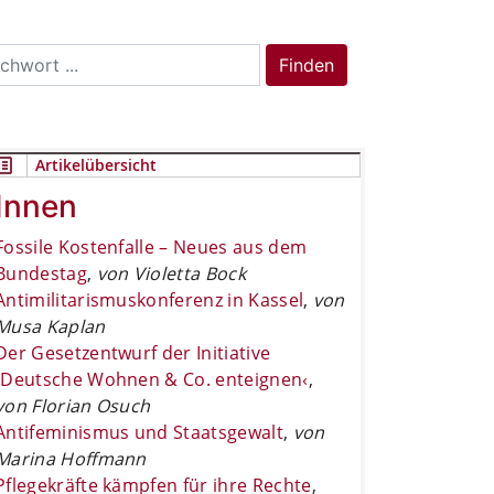
rch
Finden
Artikelübersicht
Innen
Fossile Kostenfalle – Neues aus dem
Bundestag
,
von Violetta Bock
Antimilitarismuskonferenz in Kassel
,
von
Musa Kaplan
Der Gesetzentwurf der Initiative
›Deutsche Wohnen & Co. enteignen‹
,
von Florian Osuch
Antifeminismus und Staatsgewalt
,
von
Marina Hoffmann
Pflegekräfte kämpfen für ihre Rechte
,