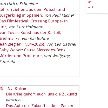
a+
von Ulrich Schneider
a++
Lehren ziehen aus dem Putsch und
Bürgerkrieg in Spanien
,
von Paul Michel
Das Filmfestival ›Crossing Europe‹ in
Linz
,
von Kurt Hofmann
Iván Tovar: Kunst aus der Karibik –
Briefmarke
,
von Kai Böhne
Jean Ziegler (1934–2026)
,
von Leo Gabriel
Gaby Weber: Causa Mercedes-Benz.
Mörder und Profiteure
,
von Wolfgang
Pomrehn
Nur Online
Die Krise gehört euch, uns die Zukunft!
Redaktion
Das Auto der Zukunft ist kein Panzer