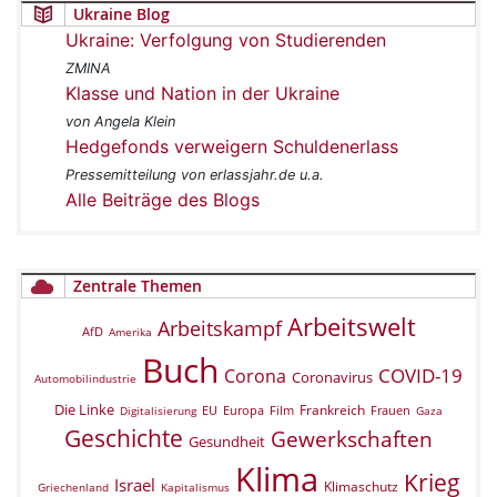
Ukraine Blog
Ukraine: Verfolgung von Studierenden
ZMINA
Klasse und Nation in der Ukraine
von Angela Klein
Hedgefonds verweigern Schuldenerlass
Pressemitteilung von erlassjahr.de u.a.
Alle Beiträge des Blogs
Zentrale Themen
Arbeitswelt
Arbeitskampf
AfD
Amerika
Buch
COVID-19
Corona
Coronavirus
Automobilindustrie
Die Linke
Frankreich
EU
Europa
Film
Frauen
Digitalisierung
Gaza
Geschichte
Gewerkschaften
Gesundheit
Klima
Krieg
Israel
Klimaschutz
Griechenland
Kapitalismus