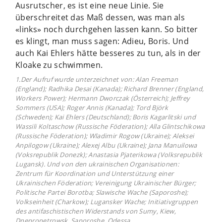
Ausrutscher, es ist eine neue Linie. Sie
überschreitet das Maß dessen, was man als
«links» noch durchgehen lassen kann. So bitter
es klingt, man muss sagen: Adieu, Boris. Und
auch Kai Ehlers hätte besseres zu tun, als in der
Kloake zu schwimmen.
1.Der Aufruf wurde unterzeichnet von: Alan Freeman
(England); Radhika Desai (Kanada); Richard Brenner (England,
Workers Power); Hermann Dworczak (Österreich); Jeffrey
Sommers (USA); Roger Annis (Kanada); Tord Björk
(Schweden); Kai Ehlers (Deutschland); Boris Kagarlitski und
Wassili Koltaschow (Russische Föderation); Alla Glintschikowa
(Russische Föderation); Wladimir Rogow (Ukraine); Aleksei
Anpilogow (Ukraine); Alexej Albu (Ukraine); Jana Manuilowa
(Voksrepublik Donezk); Anastasia Pjaterikowa (Volksrepublik
Lugansk). Und von den ukrainischen Organisationen:
Zentrum für Koordination und Unterstützung einer
Ukrainischen Föderation; Vereinigung Ukrainischer Bürger;
Politische Partei Borotba; Slawische Wache (Saporoshe);
Volkseinheit (Charkow); Lugansker Wache; Initiativgruppen
des antifaschistischen Widerstands von Sumy, Kiew,
Dnepropetrowsk, Saporoshe, Odessa.