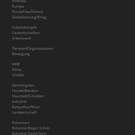
Amerika
Europa
Nordafrika/Nahost
Globalisierung/Krieg
Arbeitskämpfe
Gewerkschaften
Arbeitswelt
Parteien/Organisationen
Bewegung
AKW
Klima
Unfälle
Gemeingüter
Handel/Banken
Haushalt/Schulden
Industrie
Konjunktur/Krise
Landwirtschaft
Kolumnen
Kolumne Birger Scholz
Kolumne David Stein