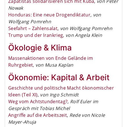
Zapatistas solidarisieren sich mit Kuba
,
von Peter
Nowak
Honduras: Eine neue Drogendiktatur
,
von
Wolfgang Pomrehn
Seefahrt – Zahlensalat
,
von Wolfgang Pomrehn
Trump und der Irankrieg
,
von Angela Klein
Ökologie & Klima
Massenaktionen von Ende Gelände im
Ruhrgebiet
,
von Musa Kaplan
Ökonomie: Kapital & Arbeit
Geschichte und politische Macht ökonomischer
Ideen (Teil XI)
,
von Ingo Schmidt
Weg vom Achtstundentag?
,
Rolf Euler im
Gespräch mit Tobias Michel
Angriffe auf die Arbeitszeit
,
Rede von Nicole
Mayer-Ahuja