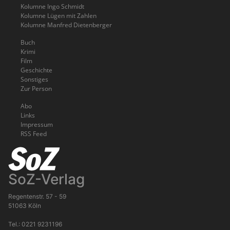
Kolumne Ingo Schmidt
Kolumne Lügen mit Zahlen
Kolumne Manfred Dietenberger
Buch
Krimi
Film
Geschichte
Sonstiges
Zur Person
Abo
Links
Impressum
RSS Feed
SoZ-Verlag
Regentenstr. 57 - 59
51063 Köln
Tel.: 0221 9231196