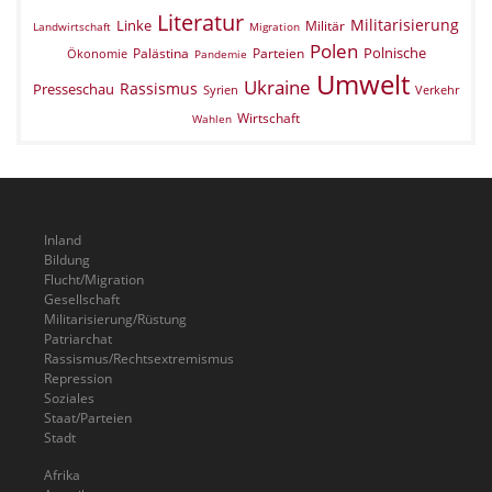
Literatur
Militarisierung
Linke
Militär
Landwirtschaft
Migration
Polen
Polnische
Palästina
Parteien
Ökonomie
Pandemie
Umwelt
Ukraine
Rassismus
Presseschau
Verkehr
Syrien
Wirtschaft
Wahlen
Inland
Bildung
Flucht/Migration
Gesellschaft
Militarisierung/Rüstung
Patriarchat
Rassismus/Rechtsextremismus
Repression
Soziales
Staat/Parteien
Stadt
Afrika