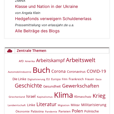
ZMINA
Klasse und Nation in der Ukraine
von Angela Klein
Hedgefonds verweigern Schuldenerlass
Pressemitteilung von erlassjahr.de u.a.
Alle Beiträge des Blogs
Zentrale Themen
Arbeitswelt
Arbeitskampf
AfD
Amerika
Buch
COVID-19
Corona
Coronavirus
Automobilindustrie
Die Linke
Frankreich
EU
Europa
Film
Frauen
Digitalisierung
Gaza
Geschichte
Gewerkschaften
Gesundheit
Klima
Krieg
Israel
Klimaschutz
Griechenland
Kapitalismus
Literatur
Militarisierung
Linke
Militär
Landwirtschaft
Migration
Polen
Polnische
Palästina
Parteien
Ökonomie
Pandemie