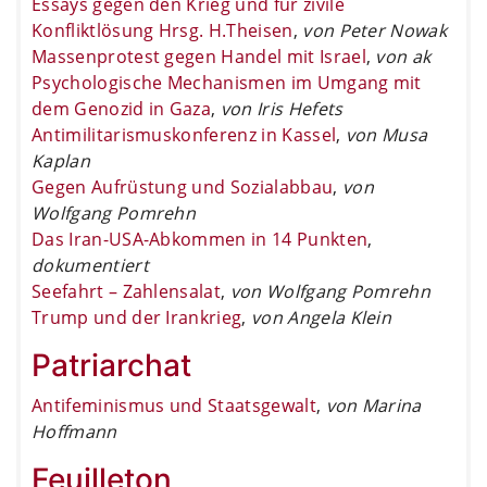
Essays gegen den Krieg und für zivile
Konfliktlösung Hrsg. H.Theisen
,
von Peter Nowak
Massenprotest gegen Handel mit Israel
,
von ak
Psychologische Mechanismen im Umgang mit
dem Genozid in Gaza
,
von Iris Hefets
Antimilitarismuskonferenz in Kassel
,
von Musa
Kaplan
Gegen Aufrüstung und Sozialabbau
,
von
Wolfgang Pomrehn
Das Iran-USA-Abkommen in 14 Punkten
,
dokumentiert
Seefahrt – Zahlensalat
,
von Wolfgang Pomrehn
Trump und der Irankrieg
,
von Angela Klein
Patriarchat
Antifeminismus und Staatsgewalt
,
von Marina
Hoffmann
Feuilleton