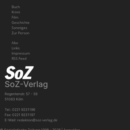
Buch
Krimi
Film
Geschichte
Sonstiges
Zur Person
Abo
Links
Impressum
RSS Feed
SoZ-Verlag
Regentenstr. 57 - 59
51063 Köln
Tel.: 0221 9231196
Fax: 0221 9231197
redaktion@soz-verlag.de
E-Mail:
Anmelden
© Sozialistische Zeitung 1998 - 2026
|