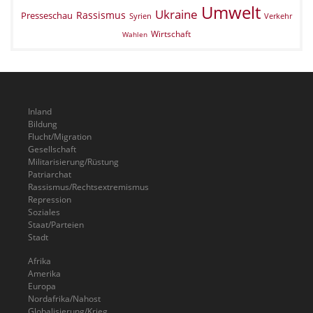
Umwelt
Ukraine
Rassismus
Presseschau
Verkehr
Syrien
Wirtschaft
Wahlen
Inland
Bildung
Flucht/Migration
Gesellschaft
Militarisierung/Rüstung
Patriarchat
Rassismus/Rechtsextremismus
Repression
Soziales
Staat/Parteien
Stadt
Afrika
Amerika
Europa
Nordafrika/Nahost
Globalisierung/Krieg