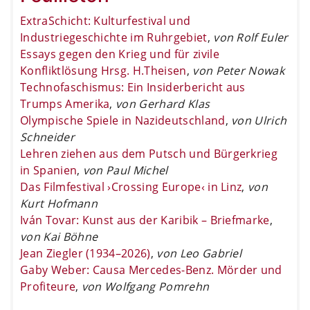
ExtraSchicht: Kulturfestival und
Industriegeschichte im Ruhrgebiet
,
von Rolf Euler
Essays gegen den Krieg und für zivile
Konfliktlösung Hrsg. H.Theisen
,
von Peter Nowak
Technofaschismus: Ein Insiderbericht aus
Trumps Amerika
,
von Gerhard Klas
Olympische Spiele in Nazideutschland
,
von Ulrich
Schneider
Lehren ziehen aus dem Putsch und Bürgerkrieg
in Spanien
,
von Paul Michel
Das Filmfestival ›Crossing Europe‹ in Linz
,
von
Kurt Hofmann
Iván Tovar: Kunst aus der Karibik – Briefmarke
,
von Kai Böhne
Jean Ziegler (1934–2026)
,
von Leo Gabriel
Gaby Weber: Causa Mercedes-Benz. Mörder und
Profiteure
,
von Wolfgang Pomrehn