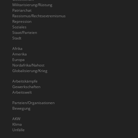
Militarisierung/Rüstung
Patriarchat
Rassismus/Rechtsextremismus
Repression
Soziales
Staat/Parteien
Stadt
Afrika
Amerika
Europa
Nordafrika/Nahost
Globalisierung/Krieg
Arbeitskämpfe
Gewerkschaften
Arbeitswelt
Parteien/Organisationen
Bewegung
AKW
Klima
Unfälle