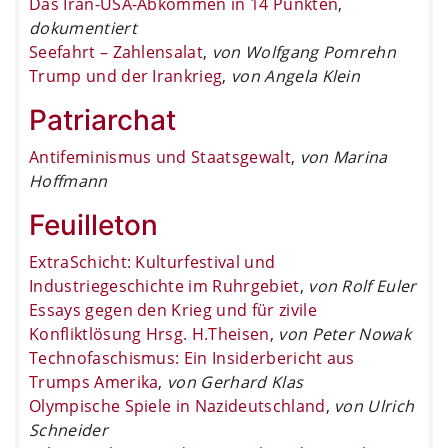
Das Iran-USA-Abkommen in 14 Punkten
,
dokumentiert
Seefahrt – Zahlensalat
,
von Wolfgang Pomrehn
Trump und der Irankrieg
,
von Angela Klein
Patriarchat
Antifeminismus und Staatsgewalt
,
von Marina
Hoffmann
Feuilleton
ExtraSchicht: Kulturfestival und
Industriegeschichte im Ruhrgebiet
,
von Rolf Euler
Essays gegen den Krieg und für zivile
Konfliktlösung Hrsg. H.Theisen
,
von Peter Nowak
Technofaschismus: Ein Insiderbericht aus
Trumps Amerika
,
von Gerhard Klas
Olympische Spiele in Nazideutschland
,
von Ulrich
Schneider