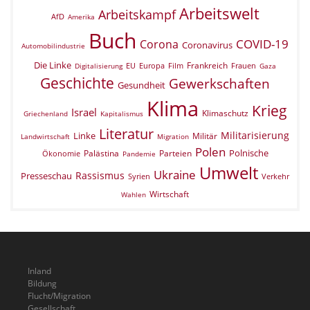
Arbeitswelt
Arbeitskampf
AfD
Amerika
Buch
COVID-19
Corona
Coronavirus
Automobilindustrie
Die Linke
Frankreich
EU
Europa
Film
Frauen
Digitalisierung
Gaza
Geschichte
Gewerkschaften
Gesundheit
Klima
Krieg
Israel
Klimaschutz
Griechenland
Kapitalismus
Literatur
Militarisierung
Linke
Militär
Landwirtschaft
Migration
Polen
Polnische
Palästina
Parteien
Ökonomie
Pandemie
Umwelt
Ukraine
Rassismus
Presseschau
Verkehr
Syrien
Wirtschaft
Wahlen
Inland
Bildung
Flucht/Migration
Gesellschaft