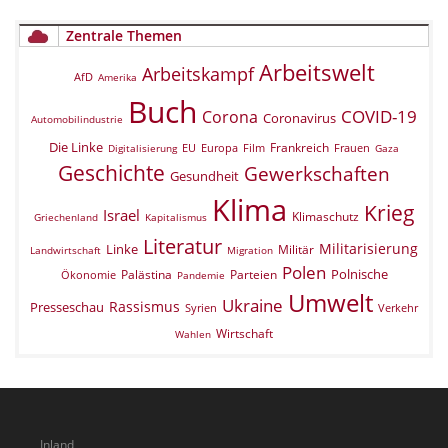
Zentrale Themen
Arbeitswelt
Arbeitskampf
AfD
Amerika
Buch
COVID-19
Corona
Coronavirus
Automobilindustrie
Die Linke
Frankreich
EU
Europa
Film
Frauen
Digitalisierung
Gaza
Geschichte
Gewerkschaften
Gesundheit
Klima
Krieg
Israel
Klimaschutz
Griechenland
Kapitalismus
Literatur
Militarisierung
Linke
Militär
Landwirtschaft
Migration
Polen
Polnische
Palästina
Parteien
Ökonomie
Pandemie
Umwelt
Ukraine
Rassismus
Presseschau
Verkehr
Syrien
Wirtschaft
Wahlen
Inland